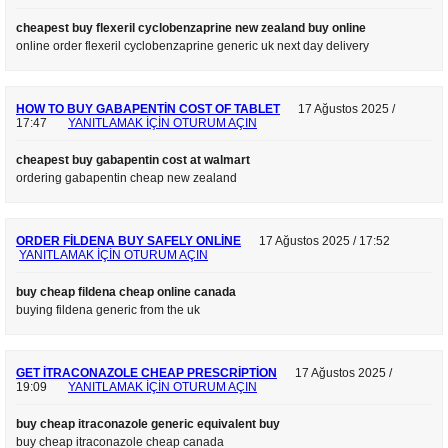
cheapest buy flexeril cyclobenzaprine new zealand buy online
online order flexeril cyclobenzaprine generic uk next day delivery
HOW TO BUY GABAPENTIN COST OF TABLET
17 Ağustos 2025 /
17:47
YANITLAMAK IÇIN OTURUM AÇIN
cheapest buy gabapentin cost at walmart
ordering gabapentin cheap new zealand
ORDER FILDENA BUY SAFELY ONLINE
17 Ağustos 2025 / 17:52
YANITLAMAK IÇIN OTURUM AÇIN
buy cheap fildena cheap online canada
buying fildena generic from the uk
GET ITRACONAZOLE CHEAP PRESCRIPTION
17 Ağustos 2025 /
19:09
YANITLAMAK IÇIN OTURUM AÇIN
buy cheap itraconazole generic equivalent buy
buy cheap itraconazole cheap canada