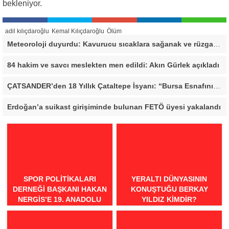
bekleniyor.
adil kılıçdaroğlu
Kemal Kılıçdaroğlu
Ölüm
Meteoroloji duyurdu: Kavurucu sıcaklara sağanak ve rüzgar arası
84 hakim ve savcı meslekten men edildi: Akın Gürlek açıkladı
ÇATSANDER’den 18 Yıllık Çataltepe İsyanı: “Bursa Esnafını Kim 18 Yıldır Mağdur Ediyor?”
Erdoğan’a suikast girişiminde bulunan FETÖ üyesi yakalandı
SPOR POLITIKALARI
YERALTI DÜNYASININ
DERNEĞI BAŞKANI HAKAN
KONUŞTUĞU BERKAY
NERGIS’E 19. ANADOLU
YILDIZ KIMDIR?
SPOR ÖDÜLLERI’NDE
“ÖRNEK DAVRANIŞ” ÖDÜLÜ