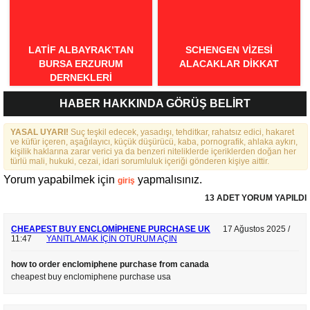
LATIF ALBAYRAK’TAN
SCHENGEN VİZESİ
BURSA ERZURUM
ALACAKLAR DİKKAT
DERNEKLERI
FEDERASYONU İÇIN 25
HABER HAKKINDA GÖRÜŞ BELİRT
MADDELIK BÜYÜK VIZYON:
“DAHA GÜÇLÜ, DAHA ETKIN,
YASAL UYARI!
DAHA KAPSAYICI BIR
Suç teşkil edecek, yasadışı, tehditkar, rahatsız edici, hakaret
ve küfür içeren, aşağılayıcı, küçük düşürücü, kaba, pornografik, ahlaka aykırı,
FEDERASYON İÇIN YOLA
kişilik haklarına zarar verici ya da benzeri niteliklerde içeriklerden doğan her
ÇIKTIK”
türlü mali, hukuki, cezai, idari sorumluluk içeriği gönderen kişiye aittir.
Yorum yapabilmek için
yapmalısınız.
giriş
13 ADET YORUM YAPILDI
CHEAPEST BUY ENCLOMIPHENE PURCHASE UK
17 Ağustos 2025 /
11:47
YANITLAMAK IÇIN OTURUM AÇIN
how to order enclomiphene purchase from canada
cheapest buy enclomiphene purchase usa