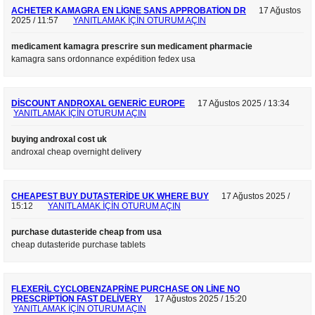
ACHETER KAMAGRA EN LIGNE SANS APPROBATION DR
17 Ağustos
2025 / 11:57
YANITLAMAK IÇIN OTURUM AÇIN
medicament kamagra prescrire sun medicament pharmacie
kamagra sans ordonnance expédition fedex usa
DISCOUNT ANDROXAL GENERIC EUROPE
17 Ağustos 2025 / 13:34
YANITLAMAK IÇIN OTURUM AÇIN
buying androxal cost uk
androxal cheap overnight delivery
CHEAPEST BUY DUTASTERIDE UK WHERE BUY
17 Ağustos 2025 /
15:12
YANITLAMAK IÇIN OTURUM AÇIN
purchase dutasteride cheap from usa
cheap dutasteride purchase tablets
FLEXERIL CYCLOBENZAPRINE PURCHASE ON LINE NO
PRESCRIPTION FAST DELIVERY
17 Ağustos 2025 / 15:20
YANITLAMAK IÇIN OTURUM AÇIN