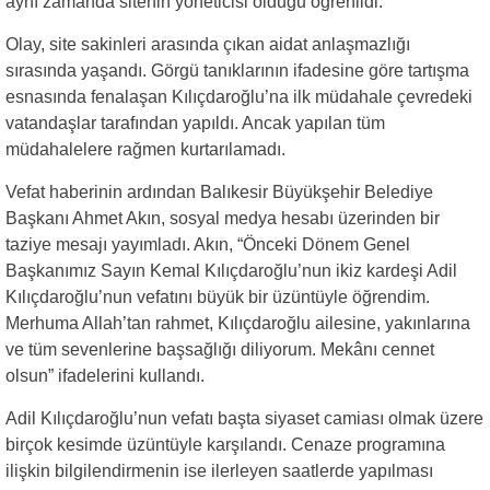
aynı zamanda sitenin yöneticisi olduğu öğrenildi.
Olay, site sakinleri arasında çıkan aidat anlaşmazlığı
sırasında yaşandı. Görgü tanıklarının ifadesine göre tartışma
esnasında fenalaşan Kılıçdaroğlu’na ilk müdahale çevredeki
vatandaşlar tarafından yapıldı. Ancak yapılan tüm
müdahalelere rağmen kurtarılamadı.
Vefat haberinin ardından Balıkesir Büyükşehir Belediye
Başkanı Ahmet Akın, sosyal medya hesabı üzerinden bir
taziye mesajı yayımladı. Akın, “Önceki Dönem Genel
Başkanımız Sayın Kemal Kılıçdaroğlu’nun ikiz kardeşi Adil
Kılıçdaroğlu’nun vefatını büyük bir üzüntüyle öğrendim.
Merhuma Allah’tan rahmet, Kılıçdaroğlu ailesine, yakınlarına
ve tüm sevenlerine başsağlığı diliyorum. Mekânı cennet
olsun” ifadelerini kullandı.
Adil Kılıçdaroğlu’nun vefatı başta siyaset camiası olmak üzere
birçok kesimde üzüntüyle karşılandı. Cenaze programına
ilişkin bilgilendirmenin ise ilerleyen saatlerde yapılması