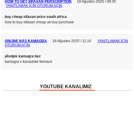
HOW TO GET XIFAXAN PERSCRIPTION
18 Ağustos 2025 / 08:35
YANITLAMAK IÇIN OTURUM AÇIN
buy cheap xifaxan price south africa
how to buy xifaxan cheap uk buy purchase
ONLINE NÁS KAMAGRA
18 Ağustos 2025 / 11:10
YANITLAMAK IÇIN
OTURUM AÇIN
předpis kamagra bez
kamagra v kanadské farmacii
YOUTUBE KANALIMIZ