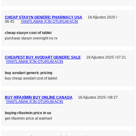
CHEAP STAXYN GENERIC PHARMACY USA
18 Ağustos 2025 /
06:45
YANITLAMAK IÇIN OTURUM AÇIN
cheap staxyn cost of tablet
purchase staxyn overnight no rx
CHEAPEST BUY AVODART GENERIC SALE
18 Ağustos 2025 / 07:21
YANITLAMAK IÇIN OTURUM AÇIN
buy avodart generic pricing
buy cheap avodart cost of tablet
BUY RIFAXIMIN BUY ONLINE CANADA
18 Ağustos 2025 / 08:27
YANITLAMAK IÇIN OTURUM AÇIN
buying rifaximin price in us
get rifaximin price at walmart