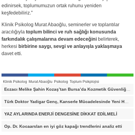
edinirsek, toplumumuzun ortak ruhunu yeniden
keşfedebiliriz.”
Klinik Psikolog Murat Abaoğlu, seminerler ve toplantılar
aracılığıyla
toplum bilinci ve ruh sağlığı konusunda
farkındalık çalışmalarına devam edeceğini
belirterek,
herkesi
birbirine saygı, sevgi ve anlayışla yaklaşmaya
davet etti.
Klinik Psikolog
Murat Abaoğlu
Psikolog
Toplum Psikplojisi
Eczacı Melike Şahin Kozaş’tan Bursa’da Kozmetik Güvenliği Uyarısı: “Cilt Sağlığında Bilimsel Yaklaşım ve Güvenilir Ürün Kullanımı Hayati Önem Taşıyor”
Türk Doktor Yadigar Genç, Kanserle Mücadelesinde Yeni Hedef Kanser Kök Hücreleri
YAZ AYLARINDA ENERJİ DENGESİNE DİKKAT EDİLMELİ
Op. Dr. Kocaarslan en iyi göz kapağı trendlerini analiz etti