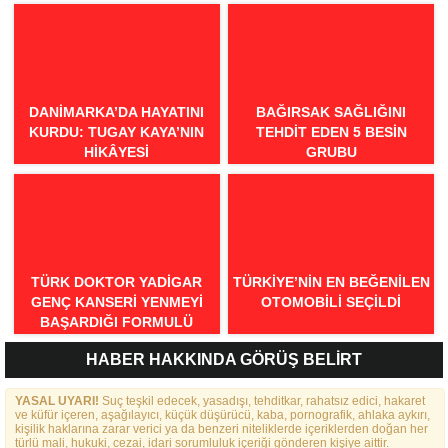
DANIMARKA’DA HAYATINI
BAĞIRSAK SAĞLIĞINI
KURDU: TUGAY KAYA’NIN
TEHDIT EDEN 5 BESIN
HIKÂYESI
GRUBU
TÜRK DOKTOR YADIGAR
TÜRKIYE’NIN EN BEĞENILEN
GENÇ KANSERI YENMEYI
OTOMOBILI SEÇILDI
BAŞARDIĞI FORMULÜ
AÇIKLADI
HABER HAKKINDA GÖRÜŞ BELİRT
YASAL UYARI!
Suç teşkil edecek, yasadışı, tehditkar, rahatsız edici, hakaret
ve küfür içeren, aşağılayıcı, küçük düşürücü, kaba, pornografik, ahlaka aykırı,
kişilik haklarına zarar verici ya da benzeri niteliklerde içeriklerden doğan her
türlü mali, hukuki, cezai, idari sorumluluk içeriği gönderen kişiye aittir.