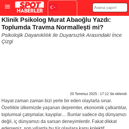
Klinik Psikolog Murat Abaoğlu Yazdı:
Turkish
▼
Toplumda Travma Normalleşti mi?
Psikolojik Dayanıklılık ile Duyarsızlık Arasındaki İnce
Çizgi
20 Temmuz 2025 - 17:12 'de eklendi.
Hayat zaman zaman bizi yerle bir eden olaylarla sınar.
Özellikle ülkemizde yaşanan depremler, ekonomik çalkantılar,
toplumsal çatışmalar, kayıplar… Bunlar sadece dış dünyamızı
değil, iç dünyamızı da sarsan deneyimlerdir. Fakat dikkat
ederseniz, son yıllarda bu tür olaylara karşı kolektif