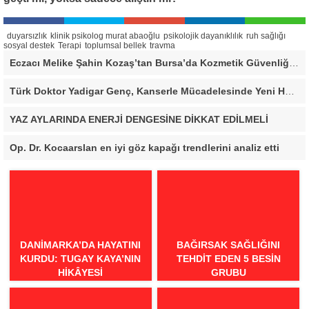
duyarsızlık
klinik psikolog murat abaoğlu
psikolojik dayanıklılık
ruh sağlığı
sosyal destek
Terapi
toplumsal bellek
travma
Eczacı Melike Şahin Kozaş’tan Bursa’da Kozmetik Güvenliği Uyarısı: “Cilt Sağlığında Bilimsel Yaklaşım ve Güvenilir Ürün Kullanımı Hayati Önem Taşıyor”
Türk Doktor Yadigar Genç, Kanserle Mücadelesinde Yeni Hedef Kanser Kök Hücreleri
YAZ AYLARINDA ENERJİ DENGESİNE DİKKAT EDİLMELİ
Op. Dr. Kocaarslan en iyi göz kapağı trendlerini analiz etti
DANIMARKA’DA HAYATINI
BAĞIRSAK SAĞLIĞINI
KURDU: TUGAY KAYA’NIN
TEHDIT EDEN 5 BESIN
HIKÂYESI
GRUBU