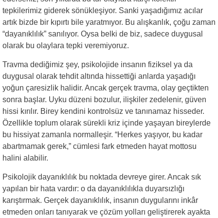
tepkilerimiz giderek sönükleşiyor. Sanki yaşadığımız acılar
artık bizde bir kıpırtı bile yaratmıyor. Bu alışkanlık, çoğu zaman
“dayanıklılık” sanılıyor. Oysa belki de biz, sadece duygusal
olarak bu olaylara tepki veremiyoruz.
Travma dediğimiz şey, psikolojide insanın fiziksel ya da
duygusal olarak tehdit altında hissettiği anlarda yaşadığı
yoğun çaresizlik halidir. Ancak gerçek travma, olay geçtikten
sonra başlar. Uyku düzeni bozulur, ilişkiler zedelenir, güven
hissi kırılır. Birey kendini kontrolsüz ve tanınamaz hisseder.
Özellikle toplum olarak sürekli kriz içinde yaşayan bireylerde
bu hissiyat zamanla normalleşir. “Herkes yaşıyor, bu kadar
abartmamak gerek,” cümlesi fark etmeden hayat mottosu
halini alabilir.
Psikolojik dayanıklılık bu noktada devreye girer. Ancak sık
yapılan bir hata vardır: o da dayanıklılıkla duyarsızlığı
karıştırmak. Gerçek dayanıklılık, insanın duygularını inkâr
etmeden onları tanıyarak ve çözüm yolları geliştirerek ayakta