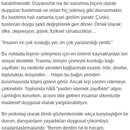
kalabilmesidir. Duyarsızlık ise bir savunma biçimi olarak
duyguları bastırmak ve onları hiç yokmuş gibi davranmaktır.
Bu bastırma hali zamanla içsel gerilim yaratır. Çünkü
bastırılan duygu şekil değiştirerek geri döner. Örnek olarak:
öfke, depresyon, panik, fiziksel rahatsızlıklar…
“İnsanın en çok sustuğu yer, en çok yaralandığı yerdir.”
Bu noktada kişinin iyileşmesi için en önemli kaynaklardan biri
sosyal destektir. Travma, bireyin çevreyle kurduğu bağı
zayıflatır; bu nedenle yeniden bağlanmak esastır. Aile, dostlar,
topluluklar, terapistler… Hepsi bu bağın yeniden
kurulmasında köprü görevi görür. Ancak kişi yardım istemeye
çekinebilir. Toplumda hâlâ “yardım istemek zayıflıktır” algısı
canlılığını korurken, acısını dile getiren insanlar ülkemizde
maalesef duygusal olarak yargılanabiliyor.
Bir psikolog olarak klinik gözlemlerimde sıkça karşılaştığım bir
durum, danışanların yaşadıkları duygusal çöküntüyü
sıradanlaştırmalarıdır. “Benim derdim ne ki hocam,