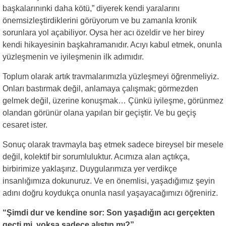
başkalarınınki daha kötü,” diyerek kendi yaralarını
önemsizleştirdiklerini görüyorum ve bu zamanla kronik
sorunlara yol açabiliyor. Oysa her acı özeldir ve her birey
kendi hikayesinin başkahramanıdır. Acıyı kabul etmek, onunla
yüzleşmenin ve iyileşmenin ilk adımıdır.
Toplum olarak artık travmalarımızla yüzleşmeyi öğrenmeliyiz.
Onları bastırmak değil, anlamaya çalışmak; görmezden
gelmek değil, üzerine konuşmak… Çünkü iyileşme, görünmez
olandan görünür olana yapılan bir geçiştir. Ve bu geçiş
cesaret ister.
Sonuç olarak travmayla baş etmek sadece bireysel bir mesele
değil, kolektif bir sorumluluktur. Acımıza alan açtıkça,
birbirimize yaklaşırız. Duygularımıza yer verdikçe
insanlığımıza dokunuruz. Ve en önemlisi, yaşadığımız şeyin
adını doğru koydukça onunla nasıl yaşayacağımızı öğreniriz.
“Şimdi dur ve kendine sor: Son yaşadığın acı gerçekten
geçti mi, yoksa sadece alıştın mı?”