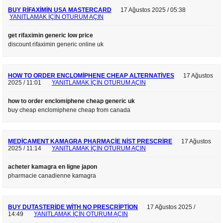
BUY RIFAXIMIN USA MASTERCARD
17 Ağustos 2025 / 05:38
YANITLAMAK IÇIN OTURUM AÇIN
get rifaximin generic low price
discount rifaximin generic online uk
HOW TO ORDER ENCLOMIPHENE CHEAP ALTERNATIVES
17 Ağustos
2025 / 11:01
YANITLAMAK IÇIN OTURUM AÇIN
how to order enclomiphene cheap generic uk
buy cheap enclomiphene cheap from canada
MEDICAMENT KAMAGRA PHARMACIE NIST PRESCRIRE
17 Ağustos
2025 / 11:14
YANITLAMAK IÇIN OTURUM AÇIN
acheter kamagra en ligne japon
pharmacie canadienne kamagra
BUY DUTASTERIDE WITH NO PRESCRIPTION
17 Ağustos 2025 /
14:49
YANITLAMAK IÇIN OTURUM AÇIN