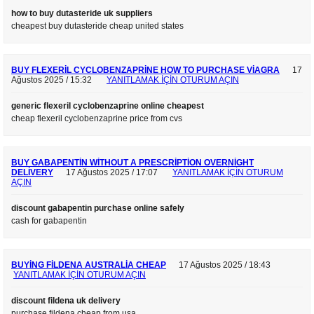
how to buy dutasteride uk suppliers
cheapest buy dutasteride cheap united states
BUY FLEXERIL CYCLOBENZAPRINE HOW TO PURCHASE VIAGRA
17
Ağustos 2025 / 15:32
YANITLAMAK IÇIN OTURUM AÇIN
generic flexeril cyclobenzaprine online cheapest
cheap flexeril cyclobenzaprine price from cvs
BUY GABAPENTIN WITHOUT A PRESCRIPTION OVERNIGHT
DELIVERY
17 Ağustos 2025 / 17:07
YANITLAMAK IÇIN OTURUM
AÇIN
discount gabapentin purchase online safely
cash for gabapentin
BUYING FILDENA AUSTRALIA CHEAP
17 Ağustos 2025 / 18:43
YANITLAMAK IÇIN OTURUM AÇIN
discount fildena uk delivery
purchase fildena cheap from usa