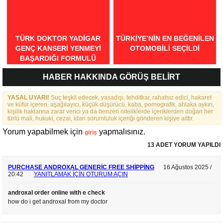
TÜRK DOKTOR YADIGAR
TÜRKIYE’NIN EN BEĞENILEN
GENÇ KANSERI YENMEYI
OTOMOBILI SEÇILDI
BAŞARDIĞI FORMULÜ
AÇIKLADI
HABER HAKKINDA GÖRÜŞ BELİRT
YASAL UYARI!
Suç teşkil edecek, yasadışı, tehditkar, rahatsız edici, hakaret
ve küfür içeren, aşağılayıcı, küçük düşürücü, kaba, pornografik, ahlaka aykırı,
kişilik haklarına zarar verici ya da benzeri niteliklerde içeriklerden doğan her
türlü mali, hukuki, cezai, idari sorumluluk içeriği gönderen kişiye aittir.
Yorum yapabilmek için
yapmalısınız.
giriş
13 ADET YORUM YAPILDI
PURCHASE ANDROXAL GENERIC FREE SHIPPING
16 Ağustos 2025 /
20:42
YANITLAMAK IÇIN OTURUM AÇIN
androxal order online with e check
how do i get androxal from my doctor