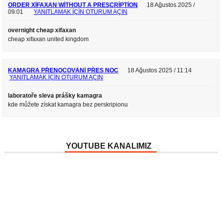
ORDER XIFAXAN WITHOUT A PRESCRIPTION
18 Ağustos 2025 /
09:01
YANITLAMAK IÇIN OTURUM AÇIN
overnight cheap xifaxan
cheap xifaxan united kingdom
KAMAGRA PŘENOCOVÁNÍ PŘES NOC
18 Ağustos 2025 / 11:14
YANITLAMAK IÇIN OTURUM AÇIN
laboratoře sleva prášky kamagra
kde můžete získat kamagra bez perskripionu
YOUTUBE KANALIMIZ