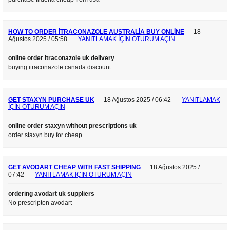
HOW TO ORDER ITRACONAZOLE AUSTRALIA BUY ONLINE
18
Ağustos 2025 / 05:58
YANITLAMAK IÇIN OTURUM AÇIN
online order itraconazole uk delivery
buying itraconazole canada discount
GET STAXYN PURCHASE UK
18 Ağustos 2025 / 06:42
YANITLAMAK
IÇIN OTURUM AÇIN
online order staxyn without prescriptions uk
order staxyn buy for cheap
GET AVODART CHEAP WITH FAST SHIPPING
18 Ağustos 2025 /
07:42
YANITLAMAK IÇIN OTURUM AÇIN
ordering avodart uk suppliers
No prescripton avodart