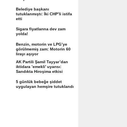
Belediye başkanı
tutuklanmıştı: İki CHP’li istifa
etti
Sigara fiyatlarına dev zam
yolda!
Benzin, motorin ve LPG’ye
görülmemiş zam: Motorin 60
lirayı aşıyor
AK Partili Şamil Tayyar’dan
iktidara ’emekli’ uyarısı:
Sandıkta Hiroşima etkisi
yaratır
5 günlük bebeğe şiddet
uygulayan hemşire tutuklandı