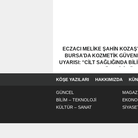
ECZACI MELIKE ŞAHIN KOZAŞ
BURSA’DA KOZMETIK GÜVENL
UYARISI: “CILT SAĞLIĞINDA BIL
YAKLAŞIM VE GÜVENILIR Ü
KULLANIMI HAYATI ÖNEM TAŞI
KÖŞE YAZILARI
HAKKIMIZDA
KÜN
GÜNCEL
MAGAZ
BİLİM – TEKNOLOJİ
EKONO
KÜLTÜR – SANAT
SİYASE