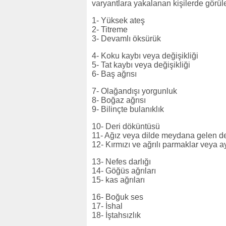
varyantlara yakalanan kişilerde görül
1- Yüksek ateş
2- Titreme
3- Devamlı öksürük
4- Koku kaybı veya değişikliği
5- Tat kaybı veya değişikliği
6- Baş ağrısı
7- Olağandışı yorgunluk
8- Boğaz ağrısı
9- Bilinçte bulanıklık
10- Deri döküntüsü
11- Ağız veya dilde meydana gelen değ
12- Kırmızı ve ağrılı parmaklar veya 
13- Nefes darlığı
14- Göğüs ağrıları
15- kas ağrıları
16- Boğuk ses
17- İshal
18- İştahsızlık