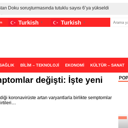
stan Doku soruşturmasında tutuklu sayısı 6’ya yükseldi
İran gerilimi Türkiye’yi vurdu: Motorine tüm zamanların en bü
Turkish
Turkish
im
▼
▼
sigara grubuna daha zam geldi
SAĞLIK
BİLİM – TEKNOLOJİ
EKONOMİ
KÜLTÜR – SANAT
tomlar değişti: İşte yeni
PO
ği koronavirüste artan varyantlarla birlikte semptomlar
irtileri…