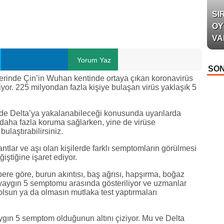
SI
OY
VA
Yorum Yaz
SON
erinde Çin’in Wuhan kentinde ortaya çıkan koronavirüs
or. 225 milyondan fazla kişiye bulaşan virüs yaklaşık 5
rin de Delta’ya yakalanabileceği konusunda uyarılarda
t daha fazla koruma sağlarken, yine de virüse
ulaştırabilirsiniz.
antlar ve aşı olan kişilerde farklı semptomların görülmesi
ğiştiğine işaret ediyor.
bere göre, burun akıntısı, baş ağrısı, hapşırma, boğaz
yaygın 5 semptomu arasında gösteriliyor ve uzmanlar
lı olsun ya da olmasın mutlaka test yaptırmaları
ın 5 semptom olduğunun altını çiziyor. Mu ve Delta