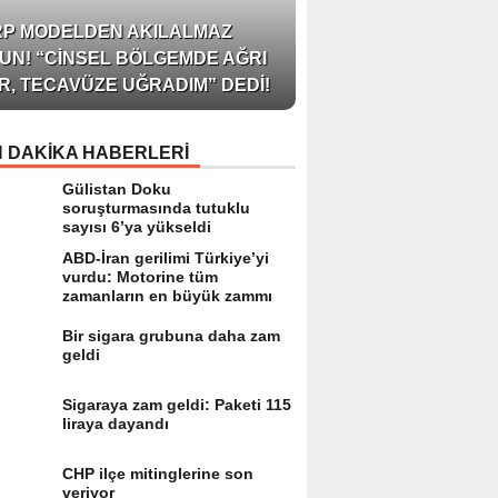
AZERBAYCAN’IN ÜN
RP MODELDEN AKILALMAZ
BLOGGER’I VE INFLU
UN! “CINSEL BÖLGEMDE AĞRI
ARZU JALILI ILE YAP
R, TECAVÜZE UĞRADIM” DEDI!
RÖPORTAJ SIZLERL
 DAKİKA HABERLERİ
Gülistan Doku
soruşturmasında tutuklu
sayısı 6’ya yükseldi
ABD-İran gerilimi Türkiye’yi
vurdu: Motorine tüm
zamanların en büyük zammı
Bir sigara grubuna daha zam
geldi
Sigaraya zam geldi: Paketi 115
liraya dayandı
CHP ilçe mitinglerine son
veriyor