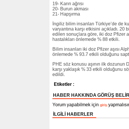
19- Karın ağrısı
20- Burun akması
21- Hapşırma
İngiliz bilim insanları Türkiye’de de 
varyantına karşı etkisini açıkladı. 20 
edilen sonuçlara göre, iki doz Pfizer
hastalıkları önlemede % 88 etkili.
Bilim insanları iki doz Pfizer aşısı A
önlemede % 93.7 etkili olduğunu sapt
PHE söz konusu aşının ilk dozunun D
karşı yaklaşık % 33 etkili olduğunu s
edildi.
Etiketler :
HABER HAKKINDA GÖRÜŞ BELİ
Yorum yapabilmek için
yapmalısın
giriş
İLGİLİ HABERLER