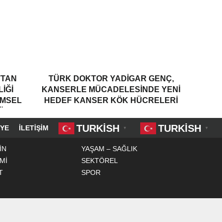
’TAN
TÜRK DOKTOR YADIGAR GENÇ,
IĞI
KANSERLE MÜCADELESINDE YENI
IMSEL
HEDEF KANSER KÖK HÜCRELERI
RÜN
YOR”
TURKISH
TURKISH
YE
İLETIŞIM
▼
▼
İN
YAŞAM – SAĞLIK
Mİ
SEKTÖREL
T
SPOR