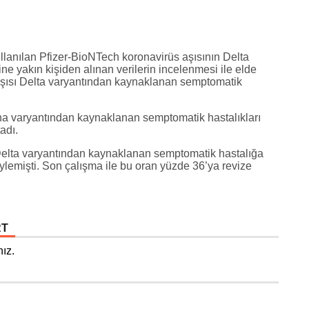
kullanılan Pfizer-BioNTech koronavirüs aşısının Delta
bine yakın kişiden alınan verilerin incelenmesi ile elde
 aşısı Delta varyantından kaynaklanan semptomatik
lpha varyantından kaynaklanan semptomatik hastalıkları
adı.
elta varyantından kaynaklanan semptomatik hastalığa
öylemişti. Son çalışma ile bu oran yüzde 36’ya revize
RT
ız.