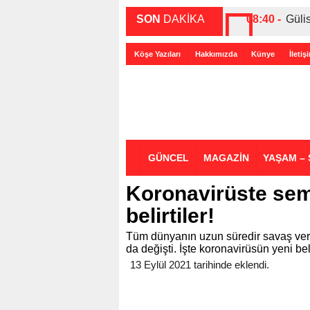
SON
DAKİKA
08:40 -
Güli
00:27 -
ABD-
Köşe Yazıları
Hakkımızda
Künye
İletiş
00:35 -
Bir 
GÜNCEL
MAGAZİN
YAŞAM – 
Koronavirüste semp
belirtiler!
Tüm dünyanın uzun süredir savaş verdi
da değişti. İşte koronavirüsün yeni bel
13 Eylül 2021 tarihinde eklendi.