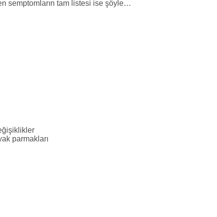
en semptomların tam listesi ise şöyle…
işiklikler
ayak parmakları