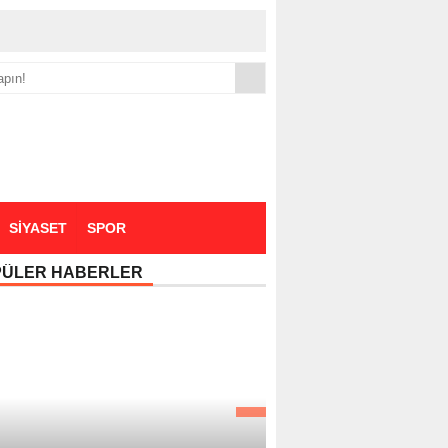
yük zammı
SİYASET
SPOR
PÜLER HABERLER