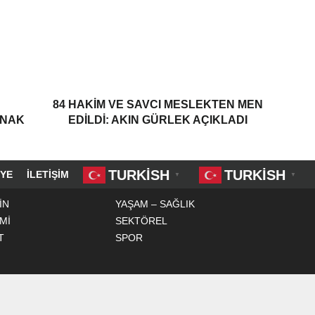
84 HAKIM VE SAVCI MESLEKTEN MEN
ANAK
EDILDI: AKIN GÜRLEK AÇIKLADI
TURKISH
TURKISH
YE
İLETIŞIM
▼
▼
İN
YAŞAM – SAĞLIK
Mİ
SEKTÖREL
T
SPOR