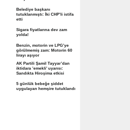
Belediye başkanı
tutuklanmıştı: İki CHP’li istifa
etti
Sigara fiyatlarına dev zam
yolda!
Benzin, motorin ve LPG’ye
görülmemiş zam: Motorin 60
lirayı aşıyor
AK Partili Şamil Tayyar’dan
iktidara ’emekli’ uyarısı:
Sandıkta Hiroşima etkisi
yaratır
5 günlük bebeğe şiddet
uygulayan hemşire tutuklandı