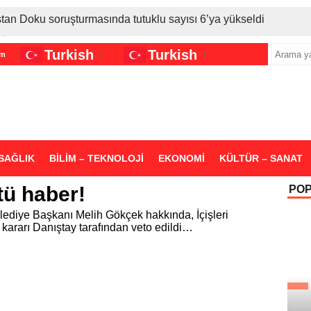
stan Doku soruşturmasında tutuklu sayısı 6’ya yükseldi
İran gerilimi Türkiye’yi vurdu: Motorine tüm zamanların en bü
Turkish
Turkish
im
▼
▼
sigara grubuna daha zam geldi
SAĞLIK
BİLİM – TEKNOLOJİ
EKONOMİ
KÜLTÜR – SANAT
tü haber!
PO
lediye Başkanı Melih Gökçek hakkında, İçişleri
 kararı Danıştay tarafından veto edildi…