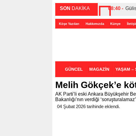
SON
DAKİKA
08:40 -
Güli
00:27 -
ABD-
Köşe Yazıları
Hakkımızda
Künye
İletiş
00:35 -
Bir 
GÜNCEL
MAGAZİN
YAŞAM – 
Melih Gökçek’e kö
AK Parti’li eski Ankara Büyükşehir Be
Bakanlığı’nın verdiği ‘soruşturalamaz’
04 Şubat 2026 tarihinde eklendi.