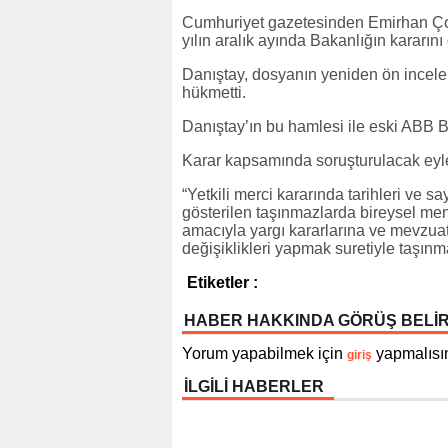
Cumhuriyet gazetesinden Emirhan Çoba
yılın aralık ayında Bakanlığın kararını o
Danıştay, dosyanın yeniden ön incele
hükmetti.
Danıştay’ın bu hamlesi ile eski ABB B
Karar kapsamında soruşturulacak eyle
“Yetkili merci kararında tarihleri ve sa
gösterilen taşınmazlarda bireysel menf
amacıyla yargı kararlarına ve mevzuata
değişiklikleri yapmak suretiyle taşın
Etiketler :
HABER HAKKINDA GÖRÜŞ BELİ
Yorum yapabilmek için
yapmalısın
giriş
İLGİLİ HABERLER