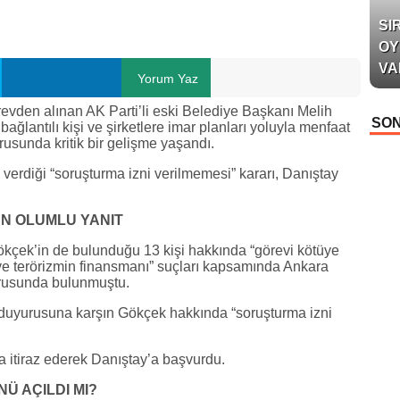
SI
OY
VA
Yorum Yaz
evden alınan AK Parti’li eski Belediye Başkanı Melih
SON
antılı kişi ve şirketlere imar planları yoluyla menfaat
rusunda kritik bir gelişme yaşandı.
 verdiği “soruşturma izni verilmemesi” kararı, Danıştay
AN OLUMLU YANIT
ökçek’in de bulunduğu 13 kişi hakkında “görevi kötüye
e terörizmin finansmanı” suçları kapsamında Ankara
urusunda bulunmuştu.
ç duyurusuna karşın Gökçek hakkında “soruşturma izni
a itiraz ederek Danıştay’a başvurdu.
Ü AÇILDI MI?