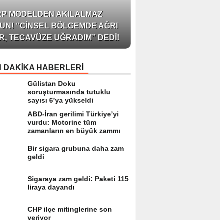
AZERBAYCAN’IN ÜN
RP MODELDEN AKILALMAZ
BLOGGER’I VE INFLU
UN! “CINSEL BÖLGEMDE AĞRI
ARZU JALILI ILE YAP
R, TECAVÜZE UĞRADIM” DEDI!
RÖPORTAJ SIZLERL
 DAKİKA HABERLERİ
Gülistan Doku
soruşturmasında tutuklu
sayısı 6’ya yükseldi
ABD-İran gerilimi Türkiye’yi
vurdu: Motorine tüm
zamanların en büyük zammı
Bir sigara grubuna daha zam
geldi
Sigaraya zam geldi: Paketi 115
liraya dayandı
CHP ilçe mitinglerine son
veriyor