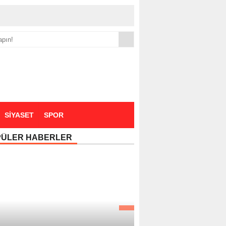
yük zammı
SİYASET
SPOR
PÜLER HABERLER