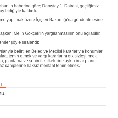
n’ın haberine göre; Danıştay 1. Dairesi, geçtiğimiz
y birliğiyle kaldırdı.
me yapılmak üzere İçişleri Bakanlığı’na gönderilmesine
aşkanı Melih Gökçek’in yargılanmasının önü açılabilir.
mler şöyle sıralandı:
yılarıyla belirtilen Belediye Meclisi kararlarıyla konumları
aat temin etmek ve yargı kararlarını etkisizleştirmek
, planlama ve şehircilik ilkelerine aykırı imar planı
maz sahiplerine haksız menfaat temin etmek.”
RT
ız.