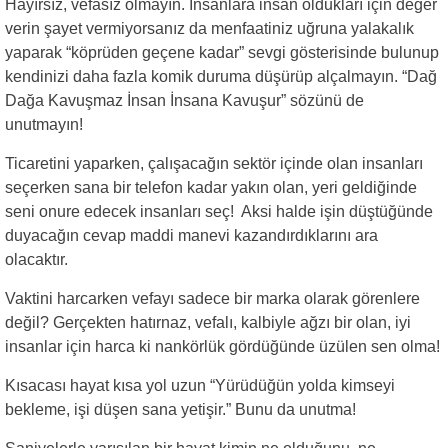
Hayırsız, vefasız olmayın. İnsanlara insan oldukları için değer
verin şayet vermiyorsanız da menfaatiniz uğruna yalakalık
yaparak “köprüden geçene kadar” sevgi gösterisinde bulunup
kendinizi daha fazla komik duruma düşürüp alçalmayın. “Dağ
Dağa Kavuşmaz İnsan İnsana Kavuşur” sözünü de
unutmayın!
Ticaretini yaparken, çalışacağın sektör içinde olan insanları
seçerken sana bir telefon kadar yakın olan, yeri geldiğinde
seni onure edecek insanları seç! Aksi halde işin düştüğünde
duyacağın cevap maddi manevi kazandırdıklarını ara
olacaktır.
Vaktini harcarken vefayı sadece bir marka olarak görenlere
değil? Gerçekten hatırnaz, vefalı, kalbiyle ağzı bir olan, iyi
insanlar için harca ki nankörlük gördüğünde üzülen sen olma!
Kısacası hayat kısa yol uzun “Yürüdüğün yolda kimseyi
bekleme, işi düşen sana yetişir.” Bunu da unutma!