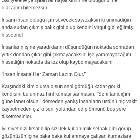
Saniyelerle yarışılan bir hayat kimin ne olduğunu, ne
olacağını bilemezsin.
İnsanı insan olduğu için sevecek sayacaksın ki ummadığın
anda sudan çıkmış balık gibi olup kendini virgül gibi eğilmiş
hissetme!
İnsanların işine yaradıklarını düşündüğün noktada sonradan
yırtık dondan çıkar gibi çıkmayacaksın! İşe yaramayacağını
hissettiğin noktada da toz olup kaybolmayacaksın!
“İnsan İnsana Her Zaman Lazım Olur.”
Karşındaki kim olursa olsun seni gördüğü kadar gör ki;
kendisini bulunmaz hint kumaşı sanmasın. “Seni tanıdığım
güne lanet olsun.” demeden yanlış insanların üstünü hiç vakit
kaybetmeden çiz ki seni yolundan edip ömrünü boş yere
tüketmesinler.
İyi niyetinizi fırsat bilip sizi tek kullanımlık selpak gibi görüp
gözünüzün içine baka baka kullanmaya çalışan kurnazlara