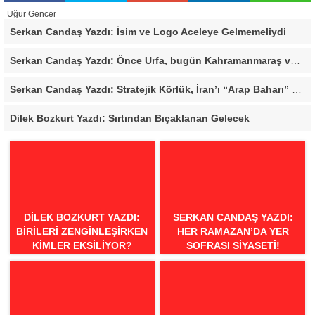
Uğur Gencer
Serkan Candaş Yazdı: İsim ve Logo Aceleye Gelmemeliydi
Serkan Candaş Yazdı: Önce Urfa, bugün Kahramanmaraş ve Mersin, Ya sonra?
Serkan Candaş Yazdı: Stratejik Körlük, İran’ı “Arap Baharı” Penceresinden Görmek
Dilek Bozkurt Yazdı: Sırtından Bıçaklanan Gelecek
DILEK BOZKURT YAZDI:
SERKAN CANDAŞ YAZDI:
BIRILERI ZENGINLEŞIRKEN
HER RAMAZAN’DA YER
KIMLER EKSILIYOR?
SOFRASI SIYASETI!