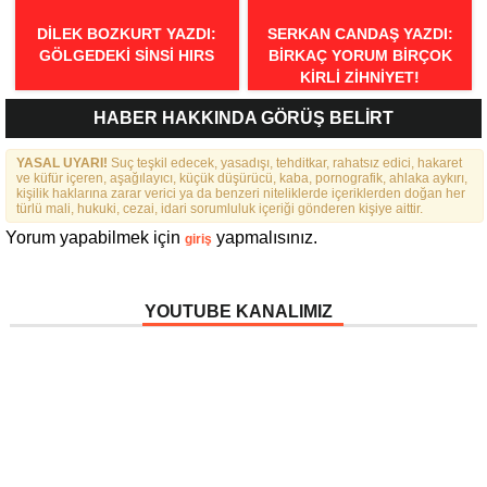
DILEK BOZKURT YAZDI:
SERKAN CANDAŞ YAZDI:
GÖLGEDEKI SINSI HIRS
BIRKAÇ YORUM BIRÇOK
KIRLI ZIHNIYET!
HABER HAKKINDA GÖRÜŞ BELİRT
YASAL UYARI!
Suç teşkil edecek, yasadışı, tehditkar, rahatsız edici, hakaret
ve küfür içeren, aşağılayıcı, küçük düşürücü, kaba, pornografik, ahlaka aykırı,
kişilik haklarına zarar verici ya da benzeri niteliklerde içeriklerden doğan her
türlü mali, hukuki, cezai, idari sorumluluk içeriği gönderen kişiye aittir.
Yorum yapabilmek için
yapmalısınız.
giriş
YOUTUBE KANALIMIZ