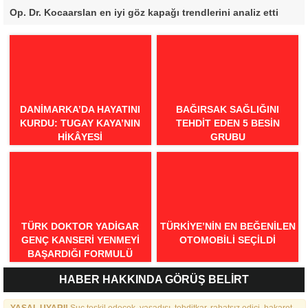
Op. Dr. Kocaarslan en iyi göz kapağı trendlerini analiz etti
DANIMARKA’DA HAYATINI
BAĞIRSAK SAĞLIĞINI
KURDU: TUGAY KAYA’NIN
TEHDIT EDEN 5 BESIN
HIKÂYESI
GRUBU
TÜRK DOKTOR YADIGAR
TÜRKIYE’NIN EN BEĞENILEN
GENÇ KANSERI YENMEYI
OTOMOBILI SEÇILDI
BAŞARDIĞI FORMULÜ
AÇIKLADI
HABER HAKKINDA GÖRÜŞ BELİRT
YASAL UYARI!
Suç teşkil edecek, yasadışı, tehditkar, rahatsız edici, hakaret