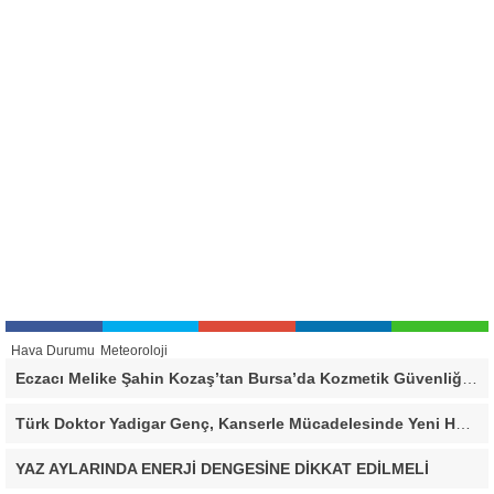
Hava Durumu
Meteoroloji
Eczacı Melike Şahin Kozaş’tan Bursa’da Kozmetik Güvenliği Uyarısı: “Cilt Sağlığında Bilimsel Yaklaşım ve Güvenilir Ürün Kullanımı Hayati Önem Taşıyor”
Türk Doktor Yadigar Genç, Kanserle Mücadelesinde Yeni Hedef Kanser Kök Hücreleri
YAZ AYLARINDA ENERJİ DENGESİNE DİKKAT EDİLMELİ