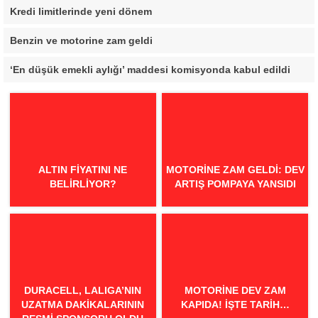
Kredi limitlerinde yeni dönem
Benzin ve motorine zam geldi
‘En düşük emekli aylığı’ maddesi komisyonda kabul edildi
ALTIN FIYATINI NE
MOTORINE ZAM GELDI: DEV
BELIRLIYOR?
ARTIŞ POMPAYA YANSIDI
DURACELL, LALIGA’NIN
MOTORINE DEV ZAM
UZATMA DAKIKALARININ
KAPIDA! İŞTE TARIH…