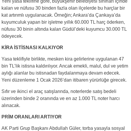
Yeni yasa teklifine göre, büyükşehir belediyesi sınırları içinde
kalan ve nüfusu 30 binden fazla olan ilçelerde bu harçlar bir
kat artırımlı uygulanacak. Örneğin; Ankara’da Çankaya’da
kuyumculuk yapan bir işletme yıllık 60.000 TL harç öderken,
nüfusu 30 binin altında kalan Güdül’deki kuyumcu 30.000 TL
ödeyecek.
KİRA İSTİSNASI KALKIYOR
Yasa teklifiyle birlikte, mesken kira gelirlerine uygulanan 47
bin TL’lik istisna kaldırılıyor. Ancak emekli, malul, dul ve yetim
aylığı alanlar bu istisnadan faydalanmaya devam edecek.
Yeni düzenleme 1 Ocak 2026’dan itibaren yürürlüğe girecek.
Sıfır ve ikinci el araç satışlarında, noterlerde satış bedeli
üzerinden binde 2 oranında ve en az 1.000 TL noter harcı
alınacak.
PRİM ORANLARI ARTIYOR
AK Parti Grup Başkanı Abdullah Güler, torba yasayla sosyal