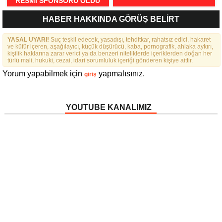
RESMI SPONSORU OLDU
HABER HAKKINDA GÖRÜŞ BELİRT
YASAL UYARI!
Suç teşkil edecek, yasadışı, tehditkar, rahatsız edici, hakaret
ve küfür içeren, aşağılayıcı, küçük düşürücü, kaba, pornografik, ahlaka aykırı,
kişilik haklarına zarar verici ya da benzeri niteliklerde içeriklerden doğan her
türlü mali, hukuki, cezai, idari sorumluluk içeriği gönderen kişiye aittir.
Yorum yapabilmek için
yapmalısınız.
giriş
YOUTUBE KANALIMIZ