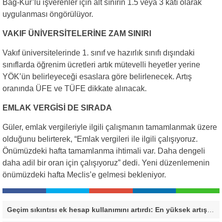
Bağ-Kur’lu işverenler için alt sınırın 1.5 veya 3 katı olarak
uygulanması öngörülüyor.
VAKIF ÜNİVERSİTELERİNE ZAM SINIRI
Vakıf üniversitelerinde 1. sınıf ve hazırlık sınıfı dışındaki
sınıflarda öğrenim ücretleri artık mütevelli heyetler yerine
YÖK’ün belirleyeceği esaslara göre belirlenecek. Artış
oranında ÜFE ve TÜFE dikkate alınacak.
EMLAK VERGİSİ DE SIRADA
Güler, emlak vergileriyle ilgili çalışmanın tamamlanmak üzere
olduğunu belirterek, “Emlak vergileri ile ilgili çalışıyoruz.
Önümüzdeki hafta tamamlanma ihtimali var. Daha dengeli
daha adil bir oran için çalışıyoruz” dedi. Yeni düzenlemenin
önümüzdeki hafta Meclis’e gelmesi bekleniyor.
Geçim sıkıntısı ek hesap kullanımını artırdı: En yüksek artış bu 3 ilde