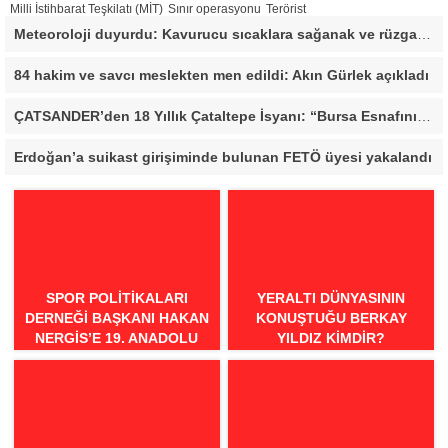
Milli İstihbarat Teşkilatı (MİT)
Sınır operasyonu
Terörist
Meteoroloji duyurdu: Kavurucu sıcaklara sağanak ve rüzgar arası
84 hakim ve savcı meslekten men edildi: Akın Gürlek açıkladı
ÇATSANDER’den 18 Yıllık Çataltepe İsyanı: “Bursa Esnafını Kim 18 Yıldır Mağdur Ediyor?”
Erdoğan’a suikast girişiminde bulunan FETÖ üyesi yakalandı
SPOR POLITIKALARI
YERALTI DÜNYASININ
DERNEĞI BAŞKANI HAKAN
KONUŞTUĞU BERKAY
NERGIS’E 19. ANADOLU
YILDIZ KIMDIR?
SPOR ÖDÜLLERI’NDE
“ÖRNEK DAVRANIŞ” ÖDÜLÜ