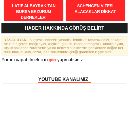
LATIF ALBAYRAK’TAN
SCHENGEN VİZESİ
BURSA ERZURUM
ALACAKLAR DİKKAT
DERNEKLERI
FEDERASYONU İÇIN 25
HABER HAKKINDA GÖRÜŞ BELİRT
MADDELIK BÜYÜK VIZYON:
“DAHA GÜÇLÜ, DAHA ETKIN,
YASAL UYARI!
DAHA KAPSAYICI BIR
Suç teşkil edecek, yasadışı, tehditkar, rahatsız edici, hakaret
ve küfür içeren, aşağılayıcı, küçük düşürücü, kaba, pornografik, ahlaka aykırı,
FEDERASYON İÇIN YOLA
kişilik haklarına zarar verici ya da benzeri niteliklerde içeriklerden doğan her
ÇIKTIK”
türlü mali, hukuki, cezai, idari sorumluluk içeriği gönderen kişiye aittir.
Yorum yapabilmek için
yapmalısınız.
giriş
YOUTUBE KANALIMIZ