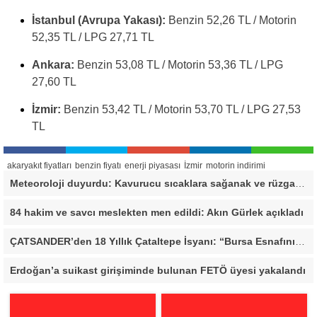
İstanbul (Avrupa Yakası):
Benzin 52,26 TL / Motorin
52,35 TL / LPG 27,71 TL
Ankara:
Benzin 53,08 TL / Motorin 53,36 TL / LPG
27,60 TL
İzmir:
Benzin 53,42 TL / Motorin 53,70 TL / LPG 27,53
TL
akaryakıt fiyatları
benzin fiyatı
enerji piyasası
İzmir
motorin indirimi
Meteoroloji duyurdu: Kavurucu sıcaklara sağanak ve rüzgar arası
84 hakim ve savcı meslekten men edildi: Akın Gürlek açıkladı
ÇATSANDER’den 18 Yıllık Çataltepe İsyanı: “Bursa Esnafını Kim 18 Yıldır Mağdur Ediyor?”
Erdoğan’a suikast girişiminde bulunan FETÖ üyesi yakalandı