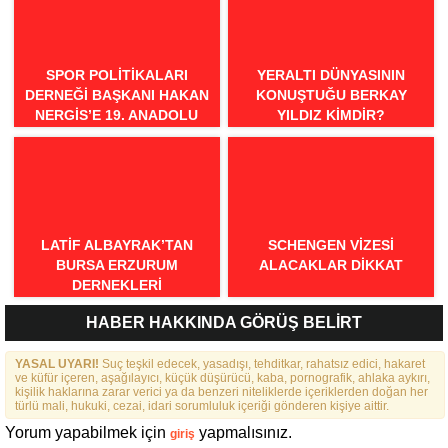
SPOR POLITIKALARI
YERALTI DÜNYASININ
DERNEĞI BAŞKANI HAKAN
KONUŞTUĞU BERKAY
NERGIS’E 19. ANADOLU
YILDIZ KIMDIR?
SPOR ÖDÜLLERI’NDE
“ÖRNEK DAVRANIŞ” ÖDÜLÜ
LATIF ALBAYRAK’TAN
SCHENGEN VİZESİ
BURSA ERZURUM
ALACAKLAR DİKKAT
DERNEKLERI
FEDERASYONU İÇIN 25
HABER HAKKINDA GÖRÜŞ BELİRT
MADDELIK BÜYÜK VIZYON:
“DAHA GÜÇLÜ, DAHA ETKIN,
YASAL UYARI!
DAHA KAPSAYICI BIR
Suç teşkil edecek, yasadışı, tehditkar, rahatsız edici, hakaret
ve küfür içeren, aşağılayıcı, küçük düşürücü, kaba, pornografik, ahlaka aykırı,
FEDERASYON İÇIN YOLA
kişilik haklarına zarar verici ya da benzeri niteliklerde içeriklerden doğan her
ÇIKTIK”
türlü mali, hukuki, cezai, idari sorumluluk içeriği gönderen kişiye aittir.
Yorum yapabilmek için
yapmalısınız.
giriş