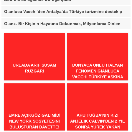
Gianluca Vacchi’den Antalya’da Türkiye turizmine destek çağrısı
Glanz: Bir Kişinin Hayatına Dokunmak, Milyonlarca Dinlenmeden Daha Değerli
URLADA ARIF SUSAM
DÜNYACA ÜNLÜ İTALYAN
RÜZGARI
FENOMEN GIANLUCA
VACCHI TÜRKIYE AŞKINA
GELIYOR!
EMRE AÇIKGÖZ GALIMIDI
AHU TUĞBA’NIN KIZI
NEW YORK SOSYETESINI
ANJELİK CALVİN’DEN 2 YIL
BULUŞTURAN DAVETTE!
SONRA YÜREK YAKAN