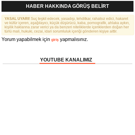
İTİRAFLAR
HABER HAKKINDA GÖRÜŞ BELİRT
YASAL UYARI!
Suç teşkil edecek, yasadışı, tehditkar, rahatsız edici, hakaret
ve küfür içeren, aşağılayıcı, küçük düşürücü, kaba, pornografik, ahlaka aykırı,
kişilik haklarına zarar verici ya da benzeri niteliklerde içeriklerden doğan her
türlü mali, hukuki, cezai, idari sorumluluk içeriği gönderen kişiye aittir.
Yorum yapabilmek için
yapmalısınız.
giriş
YOUTUBE KANALIMIZ