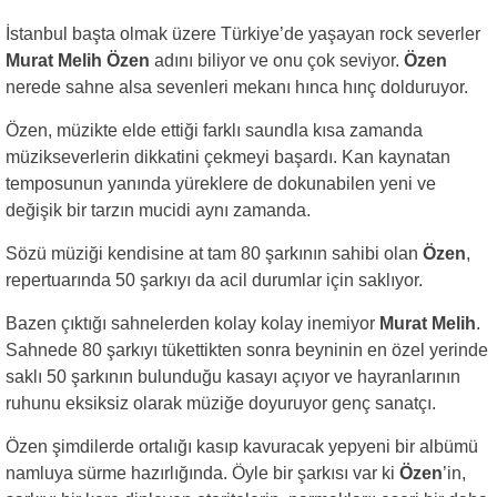
İstanbul başta olmak üzere Türkiye’de yaşayan rock severler
Murat Melih Özen
adını biliyor ve onu çok seviyor.
Özen
nerede sahne alsa sevenleri mekanı hınca hınç dolduruyor.
Özen, müzikte elde ettiği farklı saundla kısa zamanda
müzikseverlerin dikkatini çekmeyi başardı. Kan kaynatan
temposunun yanında yüreklere de dokunabilen yeni ve
değişik bir tarzın mucidi aynı zamanda.
Sözü müziği kendisine at tam 80 şarkının sahibi olan
Özen
,
repertuarında 50 şarkıyı da acil durumlar için saklıyor.
Bazen çıktığı sahnelerden kolay kolay inemiyor
Murat Melih
.
Sahnede 80 şarkıyı tükettikten sonra beyninin en özel yerinde
saklı 50 şarkının bulunduğu kasayı açıyor ve hayranlarının
ruhunu eksiksiz olarak müziğe doyuruyor genç sanatçı.
Özen şimdilerde ortalığı kasıp kavuracak yepyeni bir albümü
namluya sürme hazırlığında. Öyle bir şarkısı var ki
Özen
’in,