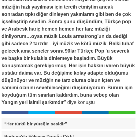
müziğin hızlı yayılması için tercih etmiştim ancak
sonradan tıpkı diğer dinleyen yakınlarım gibi ben de çok
içselleştirip sevdim. Sonra şunu düşündüm, Türkçe pop
ve Arabesk hariç hemen hemen her tarz müziği
dinliyorum…oysa müzik Louis armstrong’un da dediği
gibi sadece 2 tarzdır…iyi müzik ve kötü müzik. Belki tuhaf
gelecek ama seneler sonra 90lar Türkçe Pop ‘u severek
ve başka bir kulakla dinlemeye başladım. Büyük
konuşmamak gerekiyormuş. Her işin hakkını veren büyük
ustalar daima var. Bu değişime kolay adapte olduğumu
düşünüyor ve müziğin ne tarz olursa olsun içten ve
samimi olanını sevebileceğimi düşünüyorum. Bunun için
koyduğum tüm sınırları kaldırdım, buna sebep olan
Yangın yeri isimli şarkımdır”
diye konuştu
“Her türkü bir yüreğin sesidir”
Bodrum’da Eğlence Doruğa Çıktı!