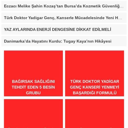
Eczacı Melike Şahin Kozaş’tan Bursa’da Kozmetik Güvenliği Uyarısı: “Cilt Sağlığında Bilimsel Yaklaşım ve Güvenilir Ürün Kullanımı Hayati Önem Taşıyor”
Türk Doktor Yadigar Genç, Kanserle Mücadelesinde Yeni Hedef Kanser Kök Hücreleri
YAZ AYLARINDA ENERJİ DENGESİNE DİKKAT EDİLMELİ
Danimarka’da Hayatını Kurdu: Tugay Kaya’nın Hikâyesi
BAĞIRSAK SAĞLIĞINI
TÜRK DOKTOR YADIGAR
TEHDIT EDEN 5 BESIN
GENÇ KANSERI YENMEYI
GRUBU
BAŞARDIĞI FORMULÜ
AÇIKLADI