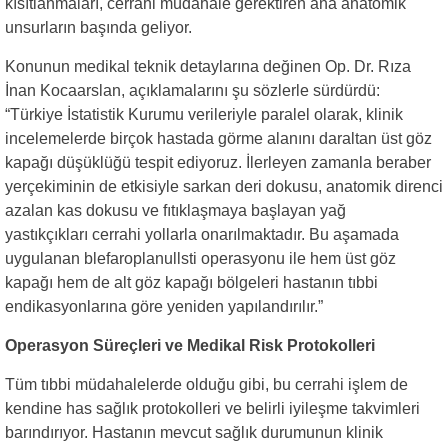
kısıtlanmaları, cerrahi müdahale gerektiren ana anatomik
unsurların başında geliyor.
Konunun medikal teknik detaylarına değinen Op. Dr. Rıza
İnan Kocaarslan, açıklamalarını şu sözlerle sürdürdü:
“Türkiye İstatistik Kurumu verileriyle paralel olarak, klinik
incelemelerde birçok hastada görme alanını daraltan üst göz
kapağı düşüklüğü tespit ediyoruz. İlerleyen zamanla beraber
yerçekiminin de etkisiyle sarkan deri dokusu, anatomik direnci
azalan kas dokusu ve fıtıklaşmaya başlayan yağ
yastıkçıkları cerrahi yollarla onarılmaktadır. Bu aşamada
uygulanan blefaroplanullsti
operasyonu ile hem üst göz
kapağı hem de alt göz kapağı bölgeleri hastanın tıbbi
endikasyonlarına göre yeniden yapılandırılır.”
Operasyon Süreçleri ve Medikal Risk Protokolleri
Tüm tıbbi müdahalelerde olduğu gibi, bu cerrahi işlem de
kendine has sağlık protokolleri ve belirli iyileşme takvimleri
barındırıyor. Hastanın mevcut sağlık durumunun klinik