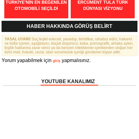
TÜRKIYE’NIN EN BEĞENILEN
ERCÜMENT TULA TÜRK
OTOMOBILI SEÇILDI
DÜNYASI VIZYONU
HABER HAKKINDA GÖRÜŞ BELİRT
YASAL UYARI!
Suç teşkil edecek, yasadışı, tehditkar, rahatsız edici, hakaret
ve küfür içeren, aşağılayıcı, küçük düşürücü, kaba, pornografik, ahlaka aykırı,
kişilik haklarına zarar verici ya da benzeri niteliklerde içeriklerden doğan her
türlü mali, hukuki, cezai, idari sorumluluk içeriği gönderen kişiye aittir.
Yorum yapabilmek için
yapmalısınız.
giriş
YOUTUBE KANALIMIZ