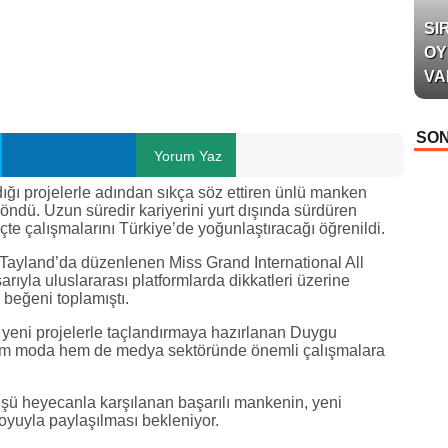
SI
OY
VA
SON
Yorum Yaz
ığı projelerle adından sıkça söz ettiren ünlü manken
dü. Uzun süredir kariyerini yurt dışında sürdüren
te çalışmalarını Türkiye’de yoğunlaştıracağı öğrenildi.
Tayland’da düzenlenen Miss Grand International All
rıyla uluslararası platformlarda dikkatleri üzerine
beğeni toplamıştı.
 yeni projelerle taçlandırmaya hazırlanan Duygu
 moda hem de medya sektöründe önemli çalışmalara
üşü heyecanla karşılanan başarılı mankenin, yeni
uoyuyla paylaşılması bekleniyor.