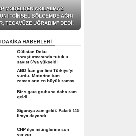
AZERBAYCAN’IN ÜN
RP MODELDEN AKILALMAZ
BLOGGER’I VE INFLU
UN! “CINSEL BÖLGEMDE AĞRI
ARZU JALILI ILE YAP
R, TECAVÜZE UĞRADIM” DEDI!
RÖPORTAJ SIZLERL
 DAKİKA HABERLERİ
Gülistan Doku
soruşturmasında tutuklu
sayısı 6’ya yükseldi
ABD-İran gerilimi Türkiye’yi
vurdu: Motorine tüm
zamanların en büyük zammı
Bir sigara grubuna daha zam
geldi
Sigaraya zam geldi: Paketi 115
liraya dayandı
CHP ilçe mitinglerine son
veriyor