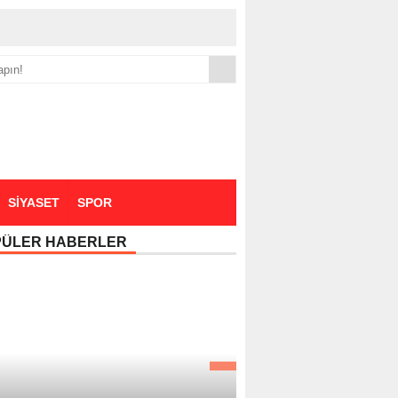
yük zammı
SİYASET
SPOR
PÜLER HABERLER