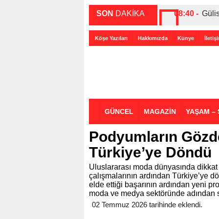
SON
DAKİKA
08:40 -
Güli
00:27 -
ABD-
Köşe Yazıları
Hakkımızda
Künye
İletiş
00:35 -
Bir 
GÜNCEL
MAGAZİN
YAŞAM – 
Podyumların Gözd
Türkiye’ye Döndü
Uluslararası moda dünyasında dikkat
çalışmalarının ardından Türkiye’ye d
elde ettiği başarının ardından yeni 
moda ve medya sektöründe adından s
02 Temmuz 2026 tarihinde eklendi.