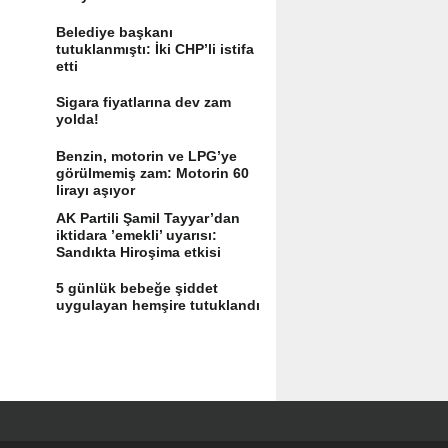
Belediye başkanı
tutuklanmıştı: İki CHP’li istifa
etti
Sigara fiyatlarına dev zam
yolda!
Benzin, motorin ve LPG’ye
görülmemiş zam: Motorin 60
lirayı aşıyor
AK Partili Şamil Tayyar’dan
iktidara ’emekli’ uyarısı:
Sandıkta Hiroşima etkisi
yaratır
5 günlük bebeğe şiddet
uygulayan hemşire tutuklandı