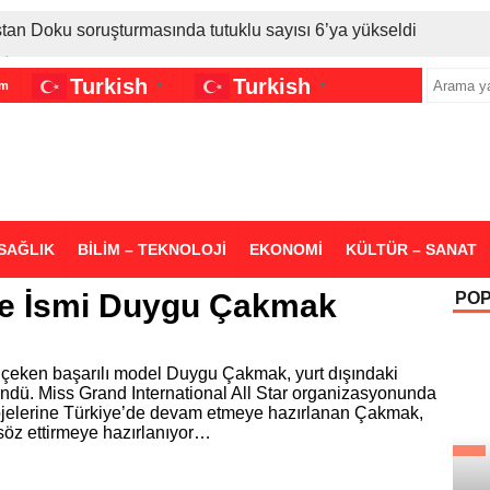
stan Doku soruşturmasında tutuklu sayısı 6’ya yükseldi
İran gerilimi Türkiye’yi vurdu: Motorine tüm zamanların en bü
Turkish
Turkish
im
▼
▼
sigara grubuna daha zam geldi
SAĞLIK
BİLİM – TEKNOLOJİ
EKONOMİ
KÜLTÜR – SANAT
e İsmi Duygu Çakmak
PO
 çeken başarılı model Duygu Çakmak, yurt dışındaki
öndü. Miss Grand International All Star organizasyonunda
projelerine Türkiye’de devam etmeye hazırlanan Çakmak,
öz ettirmeye hazırlanıyor…