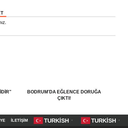
RT
ız.
IDIR”
BODRUM’DA EĞLENCE DORUĞA
ÇIKTI!
TURKISH
TURKISH
YE
İLETIŞIM
▼
▼