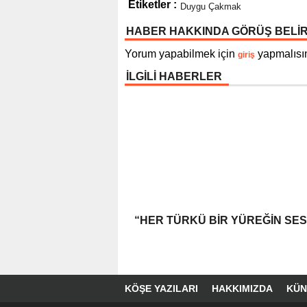
Etiketler :
Duygu Çakmak
HABER HAKKINDA GÖRÜŞ BELİ
Yorum yapabilmek için
yapmalısın
giriş
İLGİLİ HABERLER
“HER TÜRKÜ BIR YÜREĞIN SES
KÖŞE YAZILARI
HAKKIMIZDA
KÜN