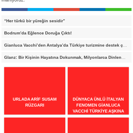
“Her türkü bir yüreğin sesidir”
Bodrum’da Eğlence Doruğa Çıktı!
Gianluca Vacchi’den Antalya’da Türkiye turizmine destek çağrısı
Glanz: Bir Kişinin Hayatına Dokunmak, Milyonlarca Dinlenmeden Daha Değerli
URLADA ARIF SUSAM
DÜNYACA ÜNLÜ İTALYAN
RÜZGARI
FENOMEN GIANLUCA
VACCHI TÜRKIYE AŞKINA
GELIYOR!