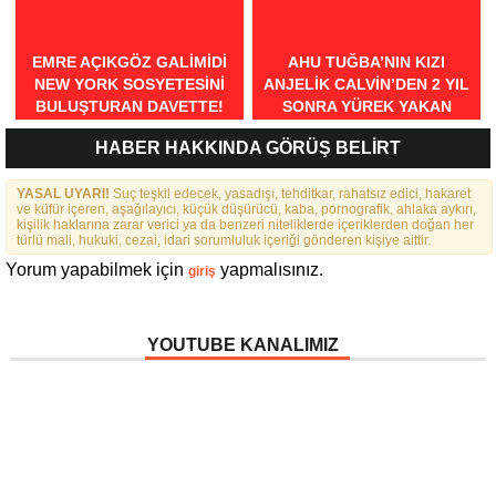
EMRE AÇIKGÖZ GALIMIDI
AHU TUĞBA’NIN KIZI
NEW YORK SOSYETESINI
ANJELİK CALVİN’DEN 2 YIL
BULUŞTURAN DAVETTE!
SONRA YÜREK YAKAN
İTİRAFLAR
HABER HAKKINDA GÖRÜŞ BELİRT
YASAL UYARI!
Suç teşkil edecek, yasadışı, tehditkar, rahatsız edici, hakaret
ve küfür içeren, aşağılayıcı, küçük düşürücü, kaba, pornografik, ahlaka aykırı,
kişilik haklarına zarar verici ya da benzeri niteliklerde içeriklerden doğan her
türlü mali, hukuki, cezai, idari sorumluluk içeriği gönderen kişiye aittir.
Yorum yapabilmek için
yapmalısınız.
giriş
YOUTUBE KANALIMIZ