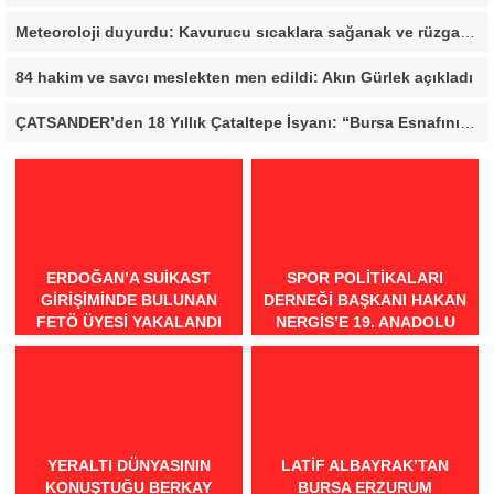
Meteoroloji duyurdu: Kavurucu sıcaklara sağanak ve rüzgar arası
84 hakim ve savcı meslekten men edildi: Akın Gürlek açıkladı
ÇATSANDER’den 18 Yıllık Çataltepe İsyanı: “Bursa Esnafını Kim 18 Yıldır Mağdur Ediyor?”
ERDOĞAN’A SUIKAST
SPOR POLITIKALARI
GIRIŞIMINDE BULUNAN
DERNEĞI BAŞKANI HAKAN
FETÖ ÜYESI YAKALANDI
NERGIS’E 19. ANADOLU
SPOR ÖDÜLLERI’NDE
“ÖRNEK DAVRANIŞ” ÖDÜLÜ
YERALTI DÜNYASININ
LATIF ALBAYRAK’TAN
KONUŞTUĞU BERKAY
BURSA ERZURUM