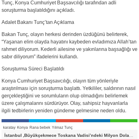
Tunç, Konya Cumhuriyet Başsavcılığı tarafından adli
soruşturma başlatıldığını açıkladı.
Adalet Bakanı Tunç’tan Açıklama
Bakan Tunç, olayın herkesi derinden üzdüğünü belirterek,
“Yaşanan elim olayda hayatını kaybeden evladımıza Allah’tan
rahmet diliyorum. Kederli ailesine ve yakınlarına başsağlığı ve
sabır diliyorum” ifadelerini kullandı.
Soruşturma Süreci Başlatıldı
Konya Cumhuriyet Başsavcılığı, olayın tüm yönleriyle
araştırılması için soruşturma başlattı. Yetkililer, saldırının nasıl
gerçekleştiğini ve sorumluların olup olmadığını belirlemek
üzere çalışmalarını sürdürüyor. Olay, sahipsiz hayvanlarla
ilgili tedbirlerin yeniden gündeme gelmesine neden oldu.
karatay
Konya
Rana bebek
Yılmaz Tunç
İstanbul ,Büyükçekmece Toskana Vadisi’ndeki Milyon Dolarlık Villa İçin Savcılık Harekete Geçti! 138,40 Metrekarelik Kaçak Alan Tespit Edildi