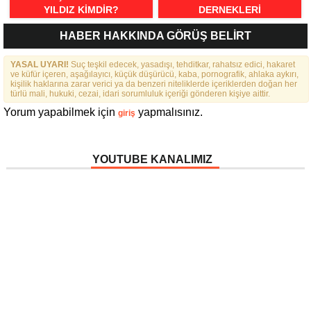
YILDIZ KIMDIR?
DERNEKLERI
FEDERASYONU İÇIN 25
HABER HAKKINDA GÖRÜŞ BELİRT
MADDELIK BÜYÜK VIZYON:
“DAHA GÜÇLÜ, DAHA ETKIN,
YASAL UYARI!
Suç teşkil edecek, yasadışı, tehditkar, rahatsız edici, hakaret
DAHA KAPSAYICI BIR
ve küfür içeren, aşağılayıcı, küçük düşürücü, kaba, pornografik, ahlaka aykırı,
FEDERASYON İÇIN YOLA
kişilik haklarına zarar verici ya da benzeri niteliklerde içeriklerden doğan her
ÇIKTIK”
türlü mali, hukuki, cezai, idari sorumluluk içeriği gönderen kişiye aittir.
Yorum yapabilmek için
yapmalısınız.
giriş
YOUTUBE KANALIMIZ