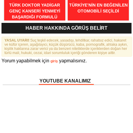
TÜRK DOKTOR YADIGAR
TÜRKIYE’NIN EN BEĞENILEN
GENÇ KANSERI YENMEYI
OTOMOBILI SEÇILDI
BAŞARDIĞI FORMULÜ
AÇIKLADI
HABER HAKKINDA GÖRÜŞ BELİRT
YASAL UYARI!
Suç teşkil edecek, yasadışı, tehditkar, rahatsız edici, hakaret
ve küfür içeren, aşağılayıcı, küçük düşürücü, kaba, pornografik, ahlaka aykırı,
kişilik haklarına zarar verici ya da benzeri niteliklerde içeriklerden doğan her
türlü mali, hukuki, cezai, idari sorumluluk içeriği gönderen kişiye aittir.
Yorum yapabilmek için
yapmalısınız.
giriş
YOUTUBE KANALIMIZ