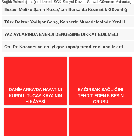
Sağlık Bakanlığı
sağlık hizmeti
SGK
Sosyal Devlet
Sosyal Güvence
Vatandaş
Eczacı Melike Şahin Kozaş’tan Bursa’da Kozmetik Güvenliği Uyarısı: “Cilt Sağlığında Bilimsel Yaklaşım ve Güvenilir Ürün Kullanımı Hayati Önem Taşıyor”
Türk Doktor Yadigar Genç, Kanserle Mücadelesinde Yeni Hedef Kanser Kök Hücreleri
YAZ AYLARINDA ENERJİ DENGESİNE DİKKAT EDİLMELİ
Op. Dr. Kocaarslan en iyi göz kapağı trendlerini analiz etti
DANIMARKA’DA HAYATINI
BAĞIRSAK SAĞLIĞINI
KURDU: TUGAY KAYA’NIN
TEHDIT EDEN 5 BESIN
HIKÂYESI
GRUBU