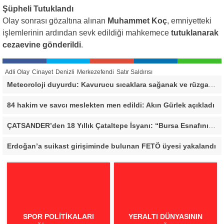
Şüpheli Tutuklandı
Olay sonrası gözaltına alınan
Muhammet Koç
, emniyetteki
işlemlerinin ardından sevk edildiği mahkemece
tutuklanarak
cezaevine gönderildi
.
Adli Olay
Cinayet
Denizli
Merkezefendi
Satır Saldırısı
Meteoroloji duyurdu: Kavurucu sıcaklara sağanak ve rüzgar arası
84 hakim ve savcı meslekten men edildi: Akın Gürlek açıkladı
ÇATSANDER’den 18 Yıllık Çataltepe İsyanı: “Bursa Esnafını Kim 18 Yıldır Mağdur Ediyor?”
Erdoğan’a suikast girişiminde bulunan FETÖ üyesi yakalandı
SPOR POLITIKALARI
YERALTI DÜNYASININ