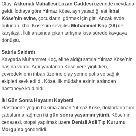
Olay,
Akkonak Mahallesi Lozan Caddesi
üzerinde meydana
geldi. İddiaya göre Yılmaz Köse, ayrı yaşadığı eşi
İkbal
Köse’nin evine
, çocuklarını görmek için gitti. Ancak evde
bulunan İkbal Köse’nin sevgilisi
Muhammet Koç (39)
ile
karşılaştı. İkili arasında çıkan tartışma kısa sürede kavgaya
dönüştü.
Satırla Saldırdı
Kavgada Muhammet Koç, eline aldığı satırla Yılmaz Köse’nin
başına vurdu. Ağır yaralanan Köse yere yığılırken,
çevredekilerin ihbarı üzerine olay yerine polis ve sağlık
ekipleri sevk edildi. Köse, ilk müdahalesinin ardından
hastaneye kaldırıldı.
İki Gün Sonra Hayatını Kaybetti
Hastanede yoğun bakıma alınan Yılmaz Köse, doktorların tüm
çabalarına rağmen
iki gün sonra yaşamını yitirdi
. Köse’nin
cenazesi, otopsi yapılmak üzere
Denizli Adli Tıp Kurumu
Morgu’na
gönderildi.