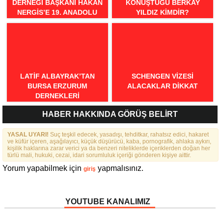
DERNEĞI BAŞKANI HAKAN
KONUŞTUĞU BERKAY
NERGIS’E 19. ANADOLU
YILDIZ KIMDIR?
SPOR ÖDÜLLERI’NDE
“ÖRNEK DAVRANIŞ” ÖDÜLÜ
LATIF ALBAYRAK’TAN
SCHENGEN VİZESİ
BURSA ERZURUM
ALACAKLAR DİKKAT
DERNEKLERI
FEDERASYONU İÇIN 25
HABER HAKKINDA GÖRÜŞ BELİRT
MADDELIK BÜYÜK VIZYON:
“DAHA GÜÇLÜ, DAHA ETKIN,
YASAL UYARI!
DAHA KAPSAYICI BIR
Suç teşkil edecek, yasadışı, tehditkar, rahatsız edici, hakaret
ve küfür içeren, aşağılayıcı, küçük düşürücü, kaba, pornografik, ahlaka aykırı,
FEDERASYON İÇIN YOLA
kişilik haklarına zarar verici ya da benzeri niteliklerde içeriklerden doğan her
ÇIKTIK”
türlü mali, hukuki, cezai, idari sorumluluk içeriği gönderen kişiye aittir.
Yorum yapabilmek için
yapmalısınız.
giriş
YOUTUBE KANALIMIZ