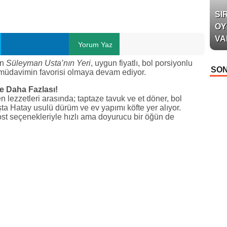
SI
OY
VA
Yorum Yaz
en
Süleyman Usta’nın Yeri
, uygun fiyatlı, bol porsiyonlu
SON
müdavimin favorisi olmaya devam ediyor.
e Daha Fazlası!
 lezzetleri arasında; taptaze tavuk ve et döner, bol
vaşta Hatay usulü dürüm ve ev yapımı köfte yer alıyor.
tost seçenekleriyle hızlı ama doyurucu bir öğün de