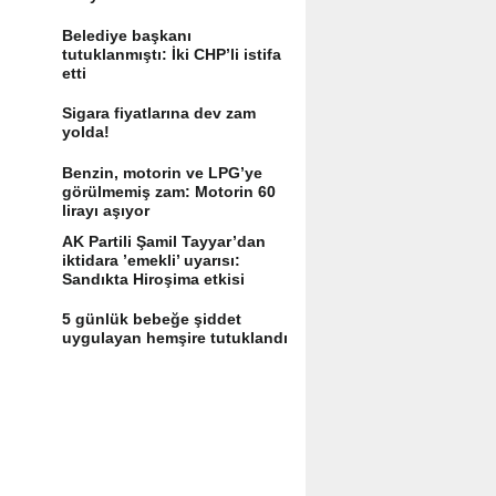
Belediye başkanı
tutuklanmıştı: İki CHP’li istifa
etti
Sigara fiyatlarına dev zam
yolda!
Benzin, motorin ve LPG’ye
görülmemiş zam: Motorin 60
lirayı aşıyor
AK Partili Şamil Tayyar’dan
iktidara ’emekli’ uyarısı:
Sandıkta Hiroşima etkisi
yaratır
5 günlük bebeğe şiddet
uygulayan hemşire tutuklandı