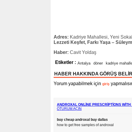
Adres:
Kadriye Mahallesi, Yeni Soka
Lezzeti Keşfet, Farkı Yaşa – Süleym
Haber:
Cavit Yoldaş
Etiketler :
Antalya
döner
kadriye mahall
HABER HAKKINDA GÖRÜŞ BELİ
Yorum yapabilmek için
yapmalısın
giriş
ANDROXAL ONLINE PRESCRIPTIONS WITH
OTURUM AÇIN
buy cheap androxal buy dallas
how to get free samples of androxal