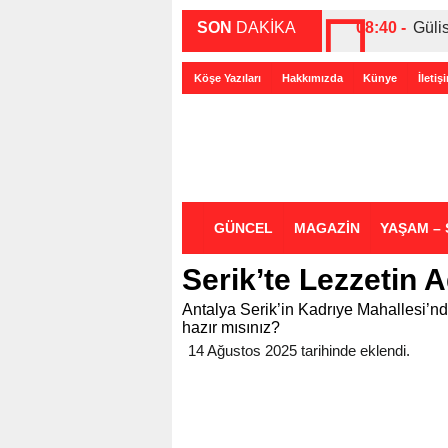
SON
DAKİKA
08:40 -
Güli
00:27 -
ABD-
Köşe Yazıları
Hakkımızda
Künye
İletiş
00:35 -
Bir 
GÜNCEL
MAGAZİN
YAŞAM – 
Serik’te Lezzetin 
Antalya Serik’in Kadrıye Mahallesi’nde
hazır mısınız?
14 Ağustos 2025 tarihinde eklendi.