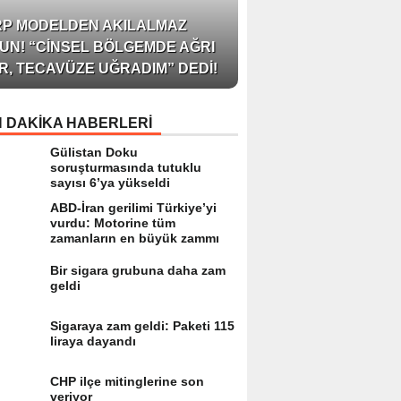
AZERBAYCAN’IN ÜN
RP MODELDEN AKILALMAZ
BLOGGER’I VE INFLU
UN! “CINSEL BÖLGEMDE AĞRI
ARZU JALILI ILE YAP
R, TECAVÜZE UĞRADIM” DEDI!
RÖPORTAJ SIZLERL
 DAKİKA HABERLERİ
Gülistan Doku
soruşturmasında tutuklu
sayısı 6’ya yükseldi
ABD-İran gerilimi Türkiye’yi
vurdu: Motorine tüm
zamanların en büyük zammı
Bir sigara grubuna daha zam
geldi
Sigaraya zam geldi: Paketi 115
liraya dayandı
CHP ilçe mitinglerine son
veriyor