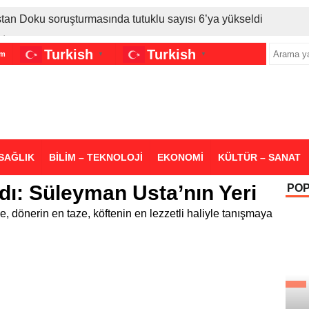
stan Doku soruşturmasında tutuklu sayısı 6’ya yükseldi
İran gerilimi Türkiye’yi vurdu: Motorine tüm zamanların en bü
Turkish
Turkish
im
▼
▼
sigara grubuna daha zam geldi
SAĞLIK
BİLİM – TEKNOLOJİ
EKONOMİ
KÜLTÜR – SANAT
Adı: Süleyman Usta’nın Yeri
PO
, dönerin en taze, köftenin en lezzetli haliyle tanışmaya