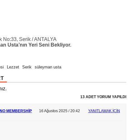
k No:33, Serik / ANTALYA
an Usta’nın Yeri Seni Bekliyor.
esi
Lezzet
Serik
süleyman usta
RT
ız.
13 ADET YORUM YAPILDI
 NO MEMBERSHIP
16 Ağustos 2025 / 20:42
YANITLAMAK IÇIN