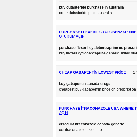
buy dutasteride purchase in australia
order dutasteride price australia
PURCHASE FLEXERIL CYCLOBENZAPRINE
OTURUM AÇIN
purchase flexeril cyclobenzaprine no prescr
buy flexeril cyclobenzaprine generic united sta
CHEAP GABAPENTIN LOWEST PRICE
17
buy gabapentin canada drugs
cheapest buy gabapentin price on prescription
PURCHASE ITRACONAZOLE USA WHERE T
AÇIN
discount itraconazole canada generic
get itraconazole uk online