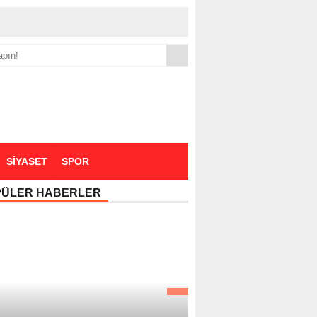
yük zammı
SİYASET
SPOR
PÜLER HABERLER