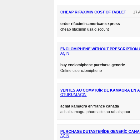
CHEAP RIFAXIMIN COST OF TABLET
17 
order rifaximin american express
cheap rifaximin usa discount
ENCLOMIPHENE WITHOUT PRESCRIPTION
AÇIN
buy enclomiphene purchase generic
Online us enclomiphene
VENTES AU COMPTOIR DE KAMAGRA EN 
OTURUM AÇIN
achat kamagra en france canada
achat kamagra pharmacie au rabais pour
PURCHASE DUTASTERIDE GENERIC CAN
AÇIN