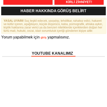
KIRLI ZIHNIYET!
HABER HAKKINDA GÖRÜŞ BELİRT
YASAL UYARI!
Suç teşkil edecek, yasadışı, tehditkar, rahatsız edici, hakaret
ve küfür içeren, aşağılayıcı, küçük düşürücü, kaba, pornografik, ahlaka aykırı,
kişilik haklarına zarar verici ya da benzeri niteliklerde içeriklerden doğan her
türlü mali, hukuki, cezai, idari sorumluluk içeriği gönderen kişiye aittir.
Yorum yapabilmek için
yapmalısınız.
giriş
YOUTUBE KANALIMIZ