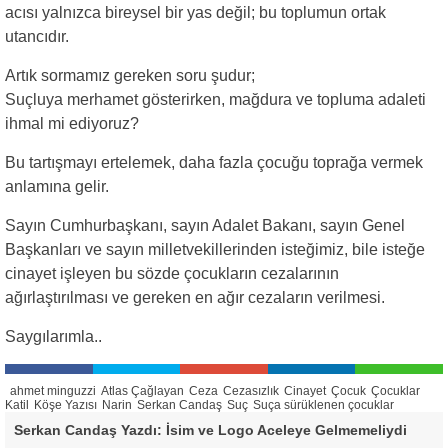
acısı yalnızca bireysel bir yas değil; bu toplumun ortak
utancıdır.
Artık sormamız gereken soru şudur;
Suçluya merhamet gösterirken, mağdura ve topluma adaleti
ihmal mi ediyoruz?
Bu tartışmayı ertelemek, daha fazla çocuğu toprağa vermek
anlamına gelir.
Sayın Cumhurbaşkanı, sayın Adalet Bakanı, sayın Genel
Başkanları ve sayın milletvekillerinden isteğimiz, bile isteğe
cinayet işleyen bu sözde çocukların cezalarının
ağırlaştırılması ve gereken en ağır cezaların verilmesi.
Saygılarımla..
ahmet minguzzi
Atlas Çağlayan
Ceza
Cezasızlık
Cinayet
Çocuk
Çocuklar
Katil
Köşe Yazısı
Narin
Serkan Candaş
Suç
Suça sürüklenen çocuklar
Serkan Candaş Yazdı: İsim ve Logo Aceleye Gelmemeliydi