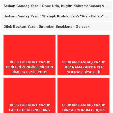
Serkan Candaş Yazdı: Önce Urfa, bugün Kahramanmaraş ve Mersin, Ya sonra?
Serkan Candaş Yazdı: Stratejik Körlük, İran’ı “Arap Baharı” Penceresinden Görmek
Dilek Bozkurt Yazdı: Sırtından Bıçaklanan Gelecek
DILEK BOZKURT YAZDI:
SERKAN CANDAŞ YAZDI:
BIRILERI ZENGINLEŞIRKEN
HER RAMAZAN’DA YER
KIMLER EKSILIYOR?
SOFRASI SIYASETI!
DILEK BOZKURT YAZDI:
SERKAN CANDAŞ YAZDI:
GÖLGEDEKI SINSI HIRS
BIRKAÇ YORUM BIRÇOK