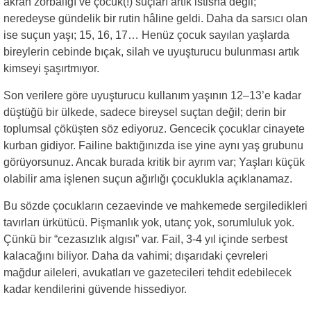
akran zorbalığı ve çocuk(!) suçları artık istisna değil;
neredeyse gündelik bir rutin hâline geldi. Daha da sarsıcı olan
ise suçun yaşı; 15, 16, 17… Henüz çocuk sayılan yaşlarda
bireylerin cebinde bıçak, silah ve uyuşturucu bulunması artık
kimseyi şaşırtmıyor.
Son verilere göre uyuşturucu kullanım yaşının 12–13’e kadar
düştüğü bir ülkede, sadece bireysel suçtan değil; derin bir
toplumsal çöküşten söz ediyoruz. Gencecik çocuklar cinayete
kurban gidiyor. Failine baktığınızda ise yine aynı yaş grubunu
görüyorsunuz. Ancak burada kritik bir ayrım var; Yaşları küçük
olabilir ama işlenen suçun ağırlığı çocuklukla açıklanamaz.
Bu sözde çocukların cezaevinde ve mahkemede sergiledikleri
tavırları ürkütücü. Pişmanlık yok, utanç yok, sorumluluk yok.
Çünkü bir “cezasızlık algısı” var. Fail, 3-4 yıl içinde serbest
kalacağını biliyor. Daha da vahimi; dışarıdaki çevreleri
mağdur aileleri, avukatları ve gazetecileri tehdit edebilecek
kadar kendilerini güvende hissediyor.