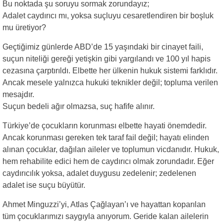
Bu noktada şu soruyu sormak zorundayız;
Adalet caydırıcı mı, yoksa suçluyu cesaretlendiren bir boşluk
mu üretiyor?
Geçtiğimiz günlerde ABD’de 15 yaşındaki bir cinayet faili,
suçun niteliği gereği yetişkin gibi yargılandı ve 100 yıl hapis
cezasına çarptırıldı. Elbette her ülkenin hukuk sistemi farklıdır.
Ancak mesele yalnızca hukuki teknikler değil; topluma verilen
mesajdır.
Suçun bedeli ağır olmazsa, suç hafife alınır.
Türkiye’de çocukların korunması elbette hayati önemdedir.
Ancak korunması gereken tek taraf fail değil; hayatı elinden
alınan çocuklar, dağılan aileler ve toplumun vicdanıdır. Hukuk,
hem rehabilite edici hem de caydırıcı olmak zorundadır. Eğer
caydırıcılık yoksa, adalet duygusu zedelenir; zedelenen
adalet ise suçu büyütür.
Ahmet Minguzzi’yi, Atlas Çağlayan’ı ve hayattan koparılan
tüm çocuklarımızı saygıyla anıyorum. Geride kalan ailelerin