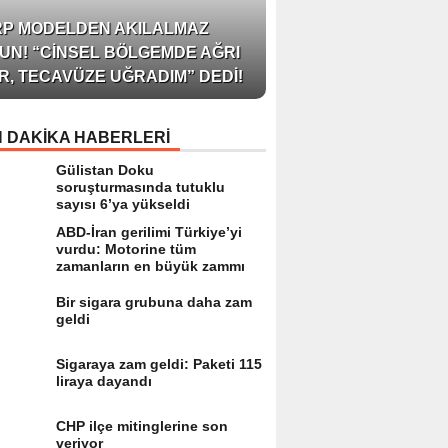
AZERBAYCAN’IN ÜN
RP MODELDEN AKILALMAZ
BLOGGER’I VE INFLU
UN! “CINSEL BÖLGEMDE AĞRI
ARZU JALILI ILE YAP
R, TECAVÜZE UĞRADIM” DEDI!
RÖPORTAJ SIZLERL
 DAKİKA HABERLERİ
Gülistan Doku
soruşturmasında tutuklu
sayısı 6’ya yükseldi
ABD-İran gerilimi Türkiye’yi
vurdu: Motorine tüm
zamanların en büyük zammı
Bir sigara grubuna daha zam
geldi
Sigaraya zam geldi: Paketi 115
liraya dayandı
CHP ilçe mitinglerine son
veriyor