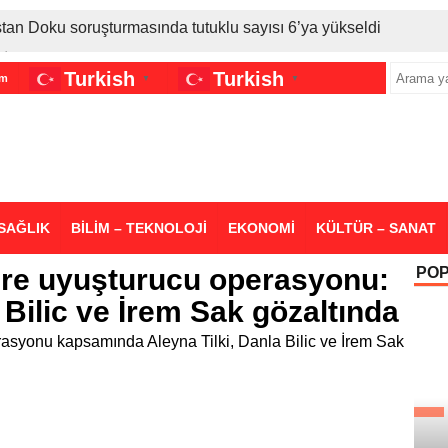
stan Doku soruşturmasında tutuklu sayısı 6’ya yükseldi
İran gerilimi Türkiye’yi vurdu: Motorine tüm zamanların en bü
Turkish
Turkish
im
▼
▼
sigara grubuna daha zam geldi
SAĞLIK
BİLİM – TEKNOLOJİ
EKONOMİ
KÜLTÜR – SANAT
ere uyuşturucu operasyonu:
PO
 Bilic ve İrem Sak gözaltında
rasyonu kapsamında Aleyna Tilki, Danla Bilic ve İrem Sak