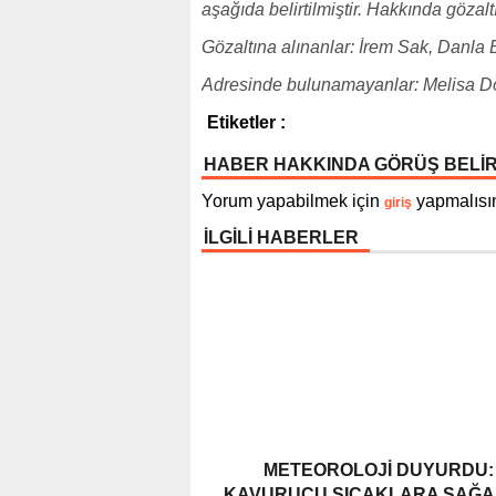
aşağıda belirtilmiştir. Hakkında gözal
Gözaltına alınanlar: İrem Sak, Danla 
Adresinde bulunamayanlar: Melisa D
Etiketler :
HABER HAKKINDA GÖRÜŞ BELİ
Yorum yapabilmek için
yapmalısın
giriş
İLGİLİ HABERLER
METEOROLOJI DUYURDU:
KAVURUCU SICAKLARA SAĞ