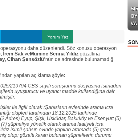
SI
OY
VA
Yorum Yaz
SON
cu” operasyonu daha düzenlendi. Söz konusu operasyon
,
İrem Sak
ve
Mümine Senna Yıldız
gözaltına
ey, Cihan Şensözlü
‘nün de adresinde bulunamadığı
fından yapılan açıklama şöyle:
 2025/219794 CBS sayılı soruşturma dosyasına istinaden
ilerin uyuşturucu ve uyarıcı madde kullandığına dair
miştir.
iler ile ilgili olarak (Şahısların evlerinde arama icra
nlığı ekipleri tarafından 18.12.2025 tarihinde
i (2 Adres) Eyüp, Şişli, Üsküdar, Bakırköy ve Esenyurt (5)
7) şüpheliye yönelik olarak arama faaliyeti icra
ıldız isimli şahsın evinde yapılan aramada (5) gram
lmiş olup; gözaltı kararı bulunan şüphelilerin durumu