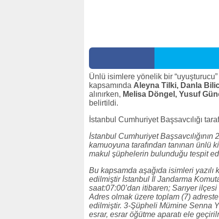
Ünlü isimlere yönelik bir “uyuşturu
kapsamında
Aleyna Tilki, Danla Bilic
alınırken,
Melisa Döngel, Yusuf Gün
belirtildi.
İstanbul Cumhuriyet Başsavcılığı tara
İstanbul Cumhuriyet Başsavcılığının
kamuoyuna tarafından tanınan ünlü kiş
makul şüphelerin bulunduğu tespit edil
Bu kapsamda aşağıda isimleri yazılı kiş
edilmiştir İstanbul İl Jandarma Komuta
saat:07:00’dan itibaren; Sarıyer ilçes
Adres olmak üzere toplam (7) adreste (
edilmiştir. 3-Şüpheli Mümine Senna Y
esrar, esrar öğütme aparatı ele geçiri