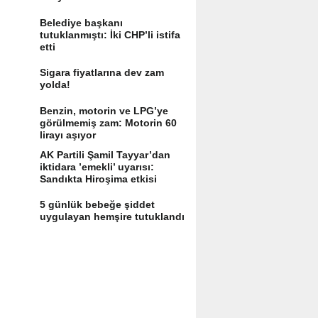
Belediye başkanı
tutuklanmıştı: İki CHP’li istifa
etti
Sigara fiyatlarına dev zam
yolda!
Benzin, motorin ve LPG’ye
görülmemiş zam: Motorin 60
lirayı aşıyor
AK Partili Şamil Tayyar’dan
iktidara ’emekli’ uyarısı:
Sandıkta Hiroşima etkisi
yaratır
5 günlük bebeğe şiddet
uygulayan hemşire tutuklandı