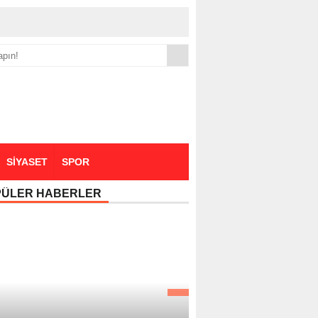
yük zammı
SİYASET
SPOR
PÜLER HABERLER