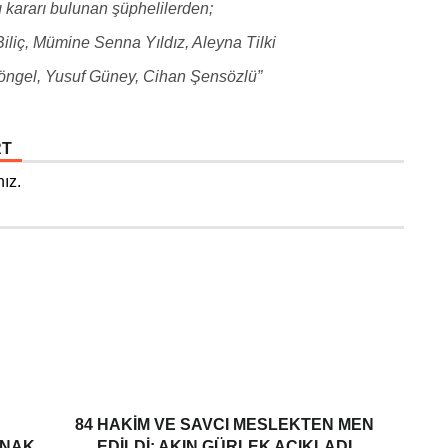
tı kararı bulunan şüphelilerden;
Biliç, Mümine Senna Yıldız, Aleyna Tilki
öngel, Yusuf Güney, Cihan Şensözlü”
RT
ız.
84 HAKIM VE SAVCI MESLEKTEN MEN
ANAK
EDILDI: AKIN GÜRLEK AÇIKLADI