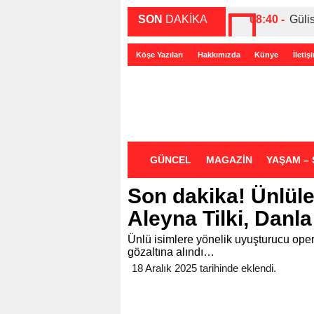
SON
DAKİKA
08:40 -
Güli
00:27 -
ABD-
Köşe Yazıları
Hakkımızda
Künye
İletiş
00:35 -
Bir 
GÜNCEL
MAGAZİN
YAŞAM – 
Son dakika! Ünlül
Aleyna Tilki, Danla
Ünlü isimlere yönelik uyuşturucu ope
gözaltına alındı…
18 Aralık 2025 tarihinde eklendi.