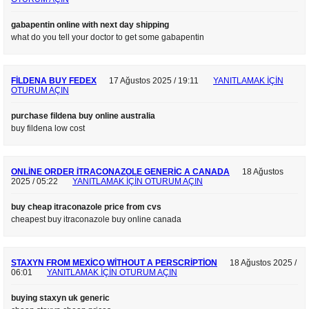
gabapentin online with next day shipping
what do you tell your doctor to get some gabapentin
FILDENA BUY FEDEX
17 Ağustos 2025 / 19:11
YANITLAMAK IÇIN
OTURUM AÇIN
purchase fildena buy online australia
buy fildena low cost
ONLINE ORDER ITRACONAZOLE GENERIC A CANADA
18 Ağustos
2025 / 05:22
YANITLAMAK IÇIN OTURUM AÇIN
buy cheap itraconazole price from cvs
cheapest buy itraconazole buy online canada
STAXYN FROM MEXICO WITHOUT A PERSCRIPTION
18 Ağustos 2025 /
06:01
YANITLAMAK IÇIN OTURUM AÇIN
buying staxyn uk generic