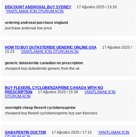
DISCOUNT ANDROXAL BUY SYDNEY
17 Ağustos 2025 / 13:20
YANITLAMAK IÇIN OTURUM AÇIN
ordering androxal purchase england
purchase androxal low price
HOW TO BUY DUTASTERIDE GENERIC ONLINE USA
17 Ağustos 2025 /
15:23
YANITLAMAK IÇIN OTURUM AÇIN
generic dutasteride canadian no prescription
cheapest buy dutasteride generic from the uk
BUY FLEXERIL CYCLOBENZAPRINE CANADA WITH NO
PRESCRIPTION
17 Ağustos 2025 / 15:39
YANITLAMAK IÇIN
OTURUM AÇIN
overnight cheap flexeril cyclobenzaprine
cheapest buy flexeril cyclobenzaprine buy san francisco
GABAPENTIN DOCTOR
17 Ağustos 2025 / 17:10
YANITLAMAK IÇIN
OTURUM AÇIN