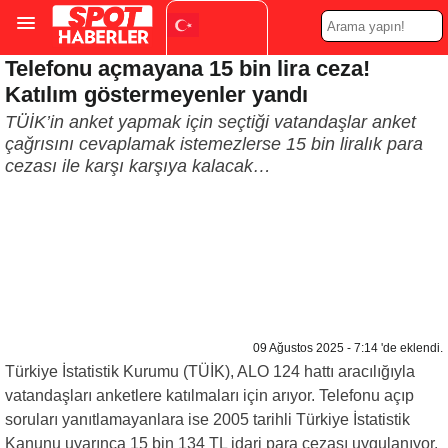
Telefonu açmayana 15 bin lira ceza!
Turkish
▼
Katılım göstermeyenler yandı
TÜİK’in anket yapmak için seçtiği vatandaşlar anket
çağrısını cevaplamak istemezlerse 15 bin liralık para
cezası ile karşı karşıya kalacak…
09 Ağustos 2025 - 7:14 'de eklendi.
Türkiye İstatistik Kurumu (TÜİK), ALO 124 hattı aracılığıyla
vatandaşları anketlere katılmaları için arıyor. Telefonu açıp
soruları yanıtlamayanlara ise 2005 tarihli Türkiye İstatistik
Kanunu uyarınca 15 bin 134 TL idari para cezası uygulanıyor.