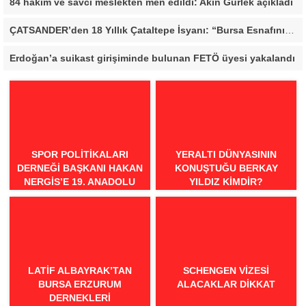
84 hakim ve savcı meslekten men edildi: Akın Gürlek açıkladı
ÇATSANDER’den 18 Yıllık Çataltepe İsyanı: “Bursa Esnafını Kim 18 Yıldır Mağdur Ediyor?”
Erdoğan’a suikast girişiminde bulunan FETÖ üyesi yakalandı
SPOR POLITIKALARI
YERALTI DÜNYASININ
DERNEĞI BAŞKANI HAKAN
KONUŞTUĞU BERKAY
NERGIS’E 19. ANADOLU
YILDIZ KIMDIR?
SPOR ÖDÜLLERI’NDE
“ÖRNEK DAVRANIŞ” ÖDÜLÜ
LATIF ALBAYRAK’TAN
SCHENGEN VİZESİ
BURSA ERZURUM
ALACAKLAR DİKKAT
DERNEKLERI