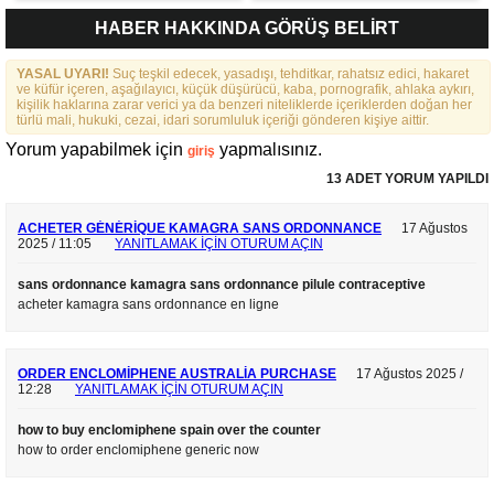
FEDERASYONU İÇIN 25
HABER HAKKINDA GÖRÜŞ BELİRT
MADDELIK BÜYÜK VIZYON:
“DAHA GÜÇLÜ, DAHA ETKIN,
YASAL UYARI!
DAHA KAPSAYICI BIR
Suç teşkil edecek, yasadışı, tehditkar, rahatsız edici, hakaret
ve küfür içeren, aşağılayıcı, küçük düşürücü, kaba, pornografik, ahlaka aykırı,
FEDERASYON İÇIN YOLA
kişilik haklarına zarar verici ya da benzeri niteliklerde içeriklerden doğan her
ÇIKTIK”
türlü mali, hukuki, cezai, idari sorumluluk içeriği gönderen kişiye aittir.
Yorum yapabilmek için
yapmalısınız.
giriş
13 ADET YORUM YAPILDI
ACHETER GÉNÉRIQUE KAMAGRA SANS ORDONNANCE
17 Ağustos
2025 / 11:05
YANITLAMAK IÇIN OTURUM AÇIN
sans ordonnance kamagra sans ordonnance pilule contraceptive
acheter kamagra sans ordonnance en ligne
ORDER ENCLOMIPHENE AUSTRALIA PURCHASE
17 Ağustos 2025 /
12:28
YANITLAMAK IÇIN OTURUM AÇIN
how to buy enclomiphene spain over the counter
how to order enclomiphene generic now