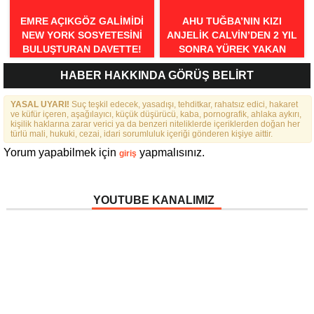
EMRE AÇIKGÖZ GALIMIDI
AHU TUĞBA’NIN KIZI
NEW YORK SOSYETESINI
ANJELİK CALVİN’DEN 2 YIL
BULUŞTURAN DAVETTE!
SONRA YÜREK YAKAN
İTİRAFLAR
HABER HAKKINDA GÖRÜŞ BELİRT
YASAL UYARI!
Suç teşkil edecek, yasadışı, tehditkar, rahatsız edici, hakaret
ve küfür içeren, aşağılayıcı, küçük düşürücü, kaba, pornografik, ahlaka aykırı,
kişilik haklarına zarar verici ya da benzeri niteliklerde içeriklerden doğan her
türlü mali, hukuki, cezai, idari sorumluluk içeriği gönderen kişiye aittir.
Yorum yapabilmek için
yapmalısınız.
giriş
YOUTUBE KANALIMIZ