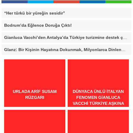
“Her türkü bir yüreğin sesidir”
Bodrum’da Eğlence Doruğa Çıktı!
Gianluca Vacchi’den Antalya’da Türkiye turizmine destek çağrısı
Glanz: Bir Kişinin Hayatına Dokunmak, Milyonlarca Dinlenmeden Daha Değerli
URLADA ARIF SUSAM
DÜNYACA ÜNLÜ İTALYAN
RÜZGARI
FENOMEN GIANLUCA
VACCHI TÜRKIYE AŞKINA
GELIYOR!