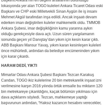
Başkent Ankara’nın en değerli arsalarının bulunduğu
lokasyonda yer alan TOGO kuleleri Ankara Ticaret Odası eski
Başkanı ve CHP eski Milletvekili Sinan Aygün ile iş insanı
Mehmet Akgül tarafından inşa edildi. Ancak inşaatı devam
ederken imarı değiştirilen kuleler mahkemelik oldu. TMMOB
Ankara Şubesi, imar değişikliğinin kamu yararına aykırı
olduğu gerekçesiyle dava açtı. Uzun süren yargılamanın
sonunda geçen yıl Danıştay’dan yıkım için kesin karar çıktı.
ABB Başkanı Mansur Yavaş, yıkım kararı kesinleşen kuleleri
önce mühürledi, ardından da belediye encümeninden yıkım
için karar çıkardı.
HARAM DEDİ, YIKTI
Mimarlar Odası Ankara Şubesi Başkanı Tezcan Karakuş
Candan, TOGO ikiz kulelerine 20 bin metrekarelik inşaat izni
verilmesine karşın 2016 yılında örtük emsalle bu miktarın 120
bin metrekareye çıkarıldığını, kaçak bölümün yıkılması için
dava açtıklarını söyledi. Tezcan, mahkemeye yaptığı
başvurunun ardından, “Haksız kazancın hesabını verecekler,