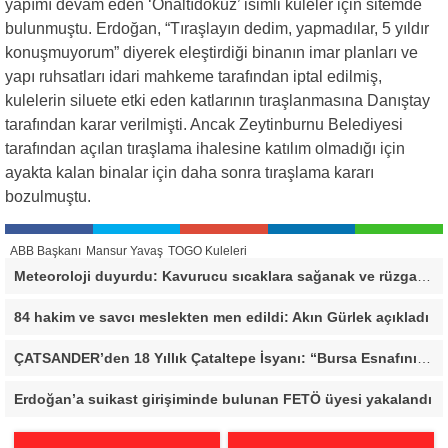
yapımı devam eden ‘Onaltıdokuz’ isimli kuleler için sitemde
bulunmuştu. Erdoğan, “Tıraşlayın dedim, yapmadılar, 5 yıldır
konuşmuyorum” diyerek eleştirdiği binanın imar planları ve
yapı ruhsatları idari mahkeme tarafından iptal edilmiş,
kulelerin siluete etki eden katlarının tıraşlanmasına Danıştay
tarafından karar verilmişti. Ancak Zeytinburnu Belediyesi
tarafından açılan tıraşlama ihalesine katılım olmadığı için
ayakta kalan binalar için daha sonra tıraşlama kararı
bozulmuştu.
ABB Başkanı
Mansur Yavaş
TOGO Kuleleri
Meteoroloji duyurdu: Kavurucu sıcaklara sağanak ve rüzgar arası
84 hakim ve savcı meslekten men edildi: Akın Gürlek açıkladı
ÇATSANDER’den 18 Yıllık Çataltepe İsyanı: “Bursa Esnafını Kim 18 Yıldır Mağdur Ediyor?”
Erdoğan’a suikast girişiminde bulunan FETÖ üyesi yakalandı