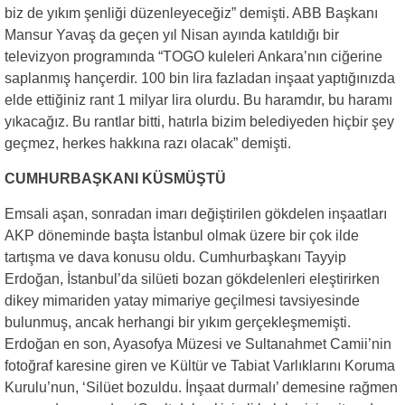
biz de yıkım şenliği düzenleyeceğiz” demişti. ABB Başkanı
Mansur Yavaş da geçen yıl Nisan ayında katıldığı bir
televizyon programında “TOGO kuleleri Ankara’nın ciğerine
saplanmış hançerdir. 100 bin lira fazladan inşaat yaptığınızda
elde ettiğiniz rant 1 milyar lira olurdu. Bu haramdır, bu haramı
yıkacağız. Bu rantlar bitti, hatırla bizim belediyeden hiçbir şey
geçmez, herkes hakkına razı olacak” demişti.
CUMHURBAŞKANI KÜSMÜŞTÜ
Emsali aşan, sonradan imarı değiştirilen gökdelen inşaatları
AKP döneminde başta İstanbul olmak üzere bir çok ilde
tartışma ve dava konusu oldu. Cumhurbaşkanı Tayyip
Erdoğan, İstanbul’da silüeti bozan gökdelenleri eleştirirken
dikey mimariden yatay mimariye geçilmesi tavsiyesinde
bulunmuş, ancak herhangi bir yıkım gerçekleşmemişti.
Erdoğan en son, Ayasofya Müzesi ve Sultanahmet Camii’nin
fotoğraf karesine giren ve Kültür ve Tabiat Varlıklarını Koruma
Kurulu’nun, ‘Silüet bozuldu. İnşaat durmalı’ demesine rağmen