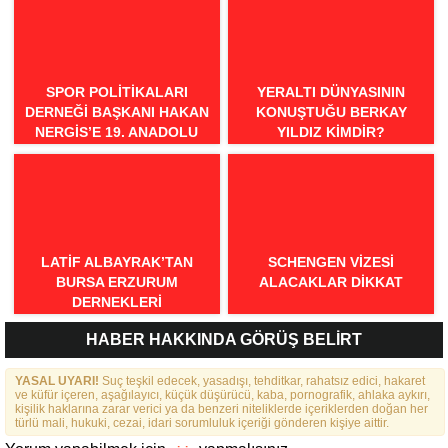
SPOR POLITIKALARI
YERALTI DÜNYASININ
DERNEĞI BAŞKANI HAKAN
KONUŞTUĞU BERKAY
NERGIS’E 19. ANADOLU
YILDIZ KIMDIR?
SPOR ÖDÜLLERI’NDE
“ÖRNEK DAVRANIŞ” ÖDÜLÜ
LATIF ALBAYRAK’TAN
SCHENGEN VİZESİ
BURSA ERZURUM
ALACAKLAR DİKKAT
DERNEKLERI
FEDERASYONU İÇIN 25
HABER HAKKINDA GÖRÜŞ BELİRT
MADDELIK BÜYÜK VIZYON:
“DAHA GÜÇLÜ, DAHA ETKIN,
YASAL UYARI!
DAHA KAPSAYICI BIR
Suç teşkil edecek, yasadışı, tehditkar, rahatsız edici, hakaret
ve küfür içeren, aşağılayıcı, küçük düşürücü, kaba, pornografik, ahlaka aykırı,
FEDERASYON İÇIN YOLA
kişilik haklarına zarar verici ya da benzeri niteliklerde içeriklerden doğan her
ÇIKTIK”
türlü mali, hukuki, cezai, idari sorumluluk içeriği gönderen kişiye aittir.