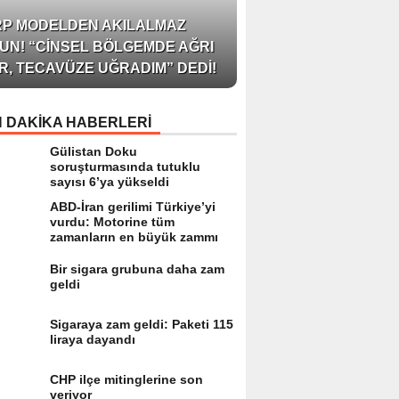
AZERBAYCAN’IN ÜN
RP MODELDEN AKILALMAZ
BLOGGER’I VE INFLU
UN! “CINSEL BÖLGEMDE AĞRI
ARZU JALILI ILE YAP
R, TECAVÜZE UĞRADIM” DEDI!
RÖPORTAJ SIZLERL
 DAKİKA HABERLERİ
Gülistan Doku
soruşturmasında tutuklu
sayısı 6’ya yükseldi
ABD-İran gerilimi Türkiye’yi
vurdu: Motorine tüm
zamanların en büyük zammı
Bir sigara grubuna daha zam
geldi
Sigaraya zam geldi: Paketi 115
liraya dayandı
CHP ilçe mitinglerine son
veriyor