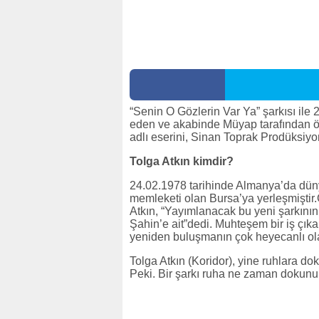
“Senin O Gözlerin Var Ya” şarkısı ile 20
eden ve akabinde Müyap tarafından öd
adlı eserini, Sinan Toprak Prodüksiyon 
Tolga Atkın kimdir?
24.02.1978 tarihinde Almanya’da düny
memleketi olan Bursa’ya yerleşmiştir
Atkın, “Yayımlanacak bu yeni şarkının 
Şahin’e ait”dedi. Muhteşem bir iş çıkar
yeniden buluşmanın çok heyecanlı ola
Tolga Atkın (Koridor), yine ruhlara do
Peki. Bir şarkı ruha ne zaman dokunu