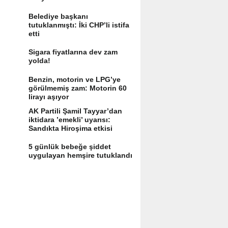
Belediye başkanı
tutuklanmıştı: İki CHP’li istifa
etti
Sigara fiyatlarına dev zam
yolda!
Benzin, motorin ve LPG’ye
görülmemiş zam: Motorin 60
lirayı aşıyor
AK Partili Şamil Tayyar’dan
iktidara ’emekli’ uyarısı:
Sandıkta Hiroşima etkisi
yaratır
5 günlük bebeğe şiddet
uygulayan hemşire tutuklandı