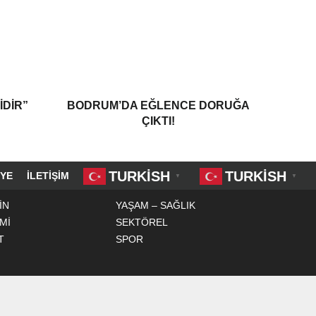
IDIR”
BODRUM’DA EĞLENCE DORUĞA
ÇIKTI!
TURKISH
TURKISH
YE
İLETIŞIM
▼
▼
İN
YAŞAM – SAĞLIK
Mİ
SEKTÖREL
T
SPOR