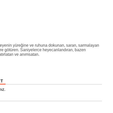
inleyenin yüreğine ve ruhuna dokunan, saran, sarmalayan
lere götüren. Saniyelerce heyecanlandıran, bazen
atırlatan ve anımsatan.
RT
ız.