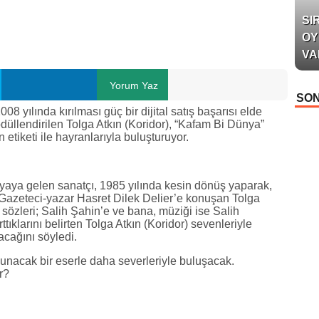
SI
OY
VA
Yorum Yaz
SON
08 yılında kırılması güç bir dijital satış başarısı elde
üllendirilen Tolga Atkın (Koridor), “Kafam Bi Dünya”
etiketi ile hayranlarıyla buluşturuyor.
aya gelen sanatçı, 1985 yılında kesin dönüş yaparak,
.Gazeteci-yazar Hasret Dilek Delier’e konuşan Tolga
sözleri; Salih Şahin’e ve bana, müziği ise Salih
ttıklarını belirten Tolga Atkın (Koridor) sevenleriyle
cağını söyledi.
kunacak bir eserle daha severleriyle buluşacak.
r?