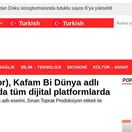
stan Doku soruşturmasında tutuklu sayısı 6’ya yükseldi
İran gerilimi Türkiye’yi vurdu: Motorine tüm zamanların en bü
Turkish
Turkish
im
▼
▼
sigara grubuna daha zam geldi
SAĞLIK
BİLİM – TEKNOLOJİ
EKONOMİ
KÜLTÜR – SANAT
or), Kafam Bi Dünya adlı
PO
da tüm dijital platformlarda
adlı eserini, Sinan Toprak Prodüksiyon etiketi ile