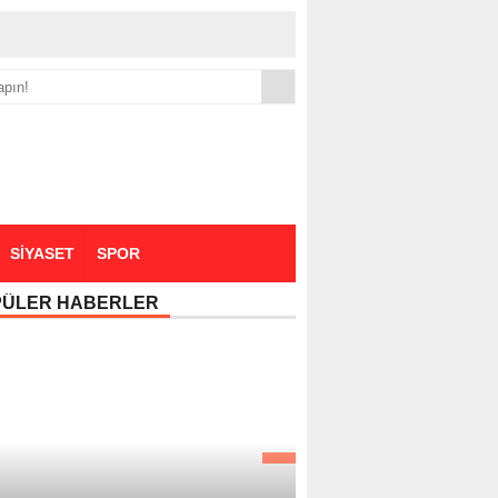
yük zammı
SİYASET
SPOR
PÜLER HABERLER