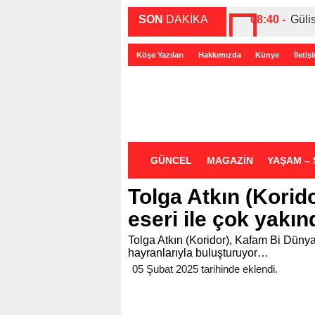
SON
DAKİKA
08:40 -
Güli
00:27 -
ABD-
Köşe Yazıları
Hakkımızda
Künye
İletiş
00:35 -
Bir 
GÜNCEL
MAGAZİN
YAŞAM – 
Tolga Atkın (Korid
eseri ile çok yakın
Tolga Atkın (Koridor), Kafam Bi Dünya 
hayranlarıyla buluşturuyor…
05 Şubat 2025 tarihinde eklendi.