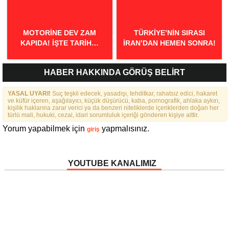
MOTORINE DEV ZAM
TÜRKIYE’NIN SIRASI
KAPIDA! İŞTE TARIH…
İRAN’DAN HEMEN SONRA!
HABER HAKKINDA GÖRÜŞ BELİRT
YASAL UYARI!
Suç teşkil edecek, yasadışı, tehditkar, rahatsız edici, hakaret
ve küfür içeren, aşağılayıcı, küçük düşürücü, kaba, pornografik, ahlaka aykırı,
kişilik haklarına zarar verici ya da benzeri niteliklerde içeriklerden doğan her
türlü mali, hukuki, cezai, idari sorumluluk içeriği gönderen kişiye aittir.
Yorum yapabilmek için
yapmalısınız.
giriş
YOUTUBE KANALIMIZ