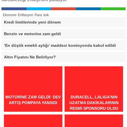
Ekonomi
Enflasyon
Para
tuik
Kredi limitlerinde yeni dönem
Benzin ve motorine zam geldi
‘En düşük emekli aylığı’ maddesi komisyonda kabul edildi
Altın Fiyatını Ne Belirliyor?
MOTORINE ZAM GELDI: DEV
DURACELL, LALIGA’NIN
ARTIŞ POMPAYA YANSIDI
UZATMA DAKIKALARININ
RESMI SPONSORU OLDU