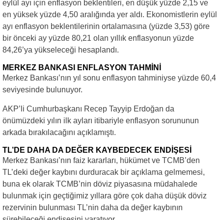
eylül ayı için enflasyon beklentileri, en düşük yüzde 2,15 ve
en yüksek yüzde 4,50 aralığında yer aldı. Ekonomistlerin eylül
ayı enflasyon beklentilerinin ortalamasına (yüzde 3,53) göre
bir önceki ay yüzde 80,21 olan yıllık enflasyonun yüzde
84,26’ya yükseleceği hesaplandı.
MERKEZ BANKASI ENFLASYON TAHMİNİ
Merkez Bankası’nın yıl sonu enflasyon tahminiyse yüzde 60,4
seviyesinde bulunuyor.
AKP’li Cumhurbaşkanı Recep Tayyip Erdoğan da
önümüzdeki yılın ilk ayları itibariyle enflasyon sorununun
arkada bırakılacağını açıklamıştı.
TL’DE DAHA DA DEĞER KAYBEDECEK ENDİŞESİ
Merkez Bankası’nın faiz kararları, hükümet ve TCMB’den
TL’deki değer kaybını durduracak bir açıklama gelmemesi,
buna ek olarak TCMB’nin döviz piyasasına müdahalede
bulunmak için geçtiğimiz yıllara göre çok daha düşük döviz
rezervinin bulunması TL’nin daha da değer kaybının
sürebileceği endişesini yaratıyor.