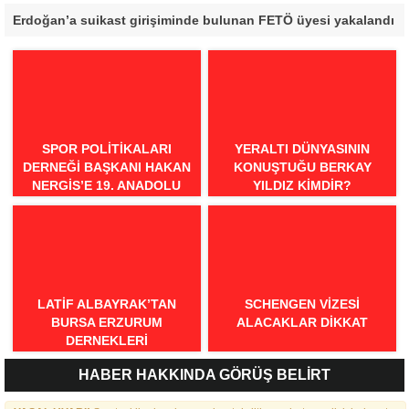
Erdoğan’a suikast girişiminde bulunan FETÖ üyesi yakalandı
SPOR POLITIKALARI
YERALTI DÜNYASININ
DERNEĞI BAŞKANI HAKAN
KONUŞTUĞU BERKAY
NERGIS’E 19. ANADOLU
YILDIZ KIMDIR?
SPOR ÖDÜLLERI’NDE
“ÖRNEK DAVRANIŞ” ÖDÜLÜ
LATIF ALBAYRAK’TAN
SCHENGEN VİZESİ
BURSA ERZURUM
ALACAKLAR DİKKAT
DERNEKLERI
FEDERASYONU İÇIN 25
HABER HAKKINDA GÖRÜŞ BELİRT
MADDELIK BÜYÜK VIZYON:
“DAHA GÜÇLÜ, DAHA ETKIN,