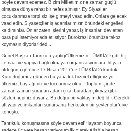
böyle devam edemez. Bizim Millettimiz ne zaman güçlü
olmuşsa dünya rahat bir nefes almıştır. Ey Siyasiler
çocuklarımıza torpilsiz işe girmeyi vaad edin. Onlara gelecek
vaad edin. Siyasetçiler iş adamlarımızın önündeki engelleri
kaldırsınlar. Onlar zaten işlerini yapar. iş insanları devletten
para pul istemiyor adalet istiyor. Bürokrasi önümüze takoz
koymasın diyorlar’dedi..
Genel Başkan Tanrıkulu yaptığı”Ülkemizin TÜMKİAD gibi hiç
cemaat ve yapıya bağlı olmayan organizasyonlara ihtiyacı
olduğunu görünce 17 Nisan 2017’de TÜMKİAD’ı kurduk.
Kurulduğumuz günden bu yana tek hizmet ettiğimiz yer
ülkemiz, bayrağımız ve tüccarımız oldu. Toplum içinde
zaman zaman şuradan adam çıkar buradan çıkmaz gibi
sözleri hepiniz duyarız. Bu doğru bir yaklaşım değildir. Gerekli
alt yapı ve imkanları sunarsanız herkesten bir şeyler olur’diye
konuştu.
Tanrıkulu konuşmasına şöyle devam etti’Hayatım boyunca
sadece üç yere hesap veriyorum ilk olarak Allah’a hesap