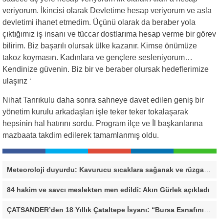
veriyorum. İkincisi olarak Devletime hesap veriyorum ve asla
devletimi ihanet etmedim. Üçünü olarak da beraber yola
çıktığımız iş insanı ve tüccar dostlarıma hesap verme bir görev
bilirim. Biz başarılı olursak ülke kazanır. Kimse önümüze
takoz koymasın. Kadınlara ve gençlere sesleniyorum…
Kendinize güvenin. Biz bir ve beraber olursak hedeflerimize
ulaşırız ‘
Nihat Tanrıkulu daha sonra sahneye davet edilen geniş bir
yönetim kurulu arkadaşları işle teker teker tokalaşarak
hepsinin hal hatırını sordu. Program ilçe ve İl başkanlarına
mazbaata takdim edilerek tamamlanmış oldu.
Meteoroloji duyurdu: Kavurucu sıcaklara sağanak ve rüzgar arası
84 hakim ve savcı meslekten men edildi: Akın Gürlek açıkladı
ÇATSANDER’den 18 Yıllık Çataltepe İsyanı: “Bursa Esnafını Kim 18 Yıldır Mağdur Ediyor?”