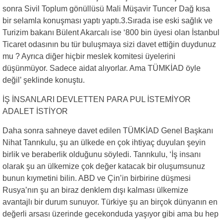
sonra Sivil Toplum gönüllüsü Mali Müşavir Tuncer Dağ kısa
bir selamla konuşması yaptı yaptı.3.Sırada ise eski sağlık ve
Turizim bakanı Bülent Akarcalı ise ‘800 bin üyesi olan İstanbul
Ticaret odasının bu tür buluşmaya sizi davet ettiğin duydunuz
mu ? Ayrıca diğer hiçbir meslek komitesi üyelerini
düşünmüyor. Sadece aidat alıyorlar. Ama TÜMKİAD öyle
değil’ şeklinde konuştu.
İŞ İNSANLARI DEVLETTEN PARA PUL İSTEMİYOR
ADALET İSTİYOR
Daha sonra sahneye davet edilen TÜMKİAD Genel Başkanı
Nihat Tanrıkulu, şu an ülkede en çok ihtiyaç duyulan şeyin
birlik ve beraberlik olduğunu söyledi. Tanrıkulu, ‘İş insanı
olarak şu an ülkemize çok değer katacak bir oluşumsunuz
bunun kıymetini bilin. ABD ve Çin’in birbirine düşmesi
Rusya’nın şu an biraz denklem dışı kalması ülkemize
avantajlı bir durum sunuyor. Türkiye şu an birçok dünyanın en
değerli arsası üzerinde gecekonduda yaşıyor gibi ama bu hep