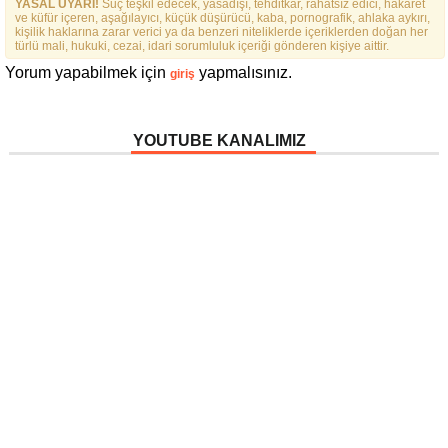
YASAL UYARI!
DAHA KAPSAYICI BIR
Suç teşkil edecek, yasadışı, tehditkar, rahatsız edici, hakaret
ve küfür içeren, aşağılayıcı, küçük düşürücü, kaba, pornografik, ahlaka aykırı,
FEDERASYON İÇIN YOLA
kişilik haklarına zarar verici ya da benzeri niteliklerde içeriklerden doğan her
ÇIKTIK”
türlü mali, hukuki, cezai, idari sorumluluk içeriği gönderen kişiye aittir.
Yorum yapabilmek için
yapmalısınız.
giriş
YOUTUBE KANALIMIZ