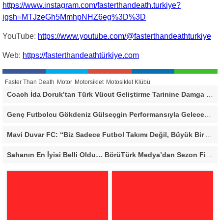
https://www.instagram.com/fasterthandeath.turkiye?
igsh=MTJzeGh5MmhpNHZ6eg%3D%3D
YouTube:
https://www.youtube.com/@fasterthandeathturkiye
Web:
https://fasterthandeathtürkiye.com
Faster Than Death
Motor
Motorsiklet
Motosiklet Klübü
Coach İda Doruk’tan Türk Vücut Geliştirme Tarinine Damga Vuran Organizasyon
Genç Futbolcu Gökdeniz Gülseçgin Performansıyla Geleceğe Göz Kırptı!
Mavi Duvar FC: “Biz Sadece Futbol Takımı Değil, Büyük Bir Aileyiz”
Sahanın En İyisi Belli Oldu… BörüTürk Medya’dan Sezon Finaline Yakışan Dev Organizasyon