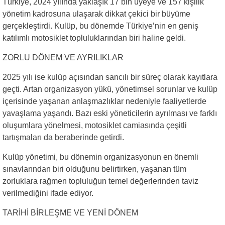
Türkiye, 2024 yılında yaklaşık 17 bin üyeye ve 157 kişilik
yönetim kadrosuna ulaşarak dikkat çekici bir büyüme
gerçekleştirdi. Kulüp, bu dönemde Türkiye’nin en geniş
katılımlı motosiklet topluluklarından biri haline geldi.
ZORLU DÖNEM VE AYRILIKLAR
2025 yılı ise kulüp açısından sancılı bir süreç olarak kayıtlara
geçti. Artan organizasyon yükü, yönetimsel sorunlar ve kulüp
içerisinde yaşanan anlaşmazlıklar nedeniyle faaliyetlerde
yavaşlama yaşandı. Bazı eski yöneticilerin ayrılması ve farklı
oluşumlara yönelmesi, motosiklet camiasında çeşitli
tartışmaları da beraberinde getirdi.
Kulüp yönetimi, bu dönemin organizasyonun en önemli
sınavlarından biri olduğunu belirtirken, yaşanan tüm
zorluklara rağmen topluluğun temel değerlerinden taviz
verilmediğini ifade ediyor.
TARİHİ BİRLEŞME VE YENİ DÖNEM