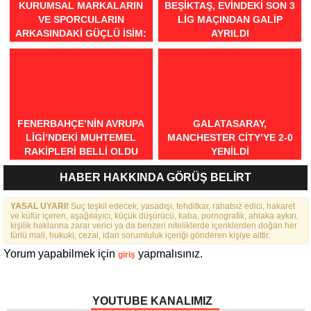
KURUMSAL MARKALARIN
BEŞIKTAŞ, EVINDEKI SON 3
VE SPORCULARIN
LIG MAÇINDAN GALIP
ARKASINDAKI GÜÇLÜ İSIM:
AYRILDI
COACH İDA DORUK
FENERBAHÇE’NIN AVRUPA
GALATASARAY,
LIGI’NDEKI MUHTEMEL
MANCHESTER CITY’YE 2-0
RAKIPLERI BELLI OLDU
YENILDI
HABER HAKKINDA GÖRÜŞ BELİRT
YASAL UYARI!
Suç teşkil edecek, yasadışı, tehditkar, rahatsız edici, hakaret
ve küfür içeren, aşağılayıcı, küçük düşürücü, kaba, pornografik, ahlaka aykırı,
kişilik haklarına zarar verici ya da benzeri niteliklerde içeriklerden doğan her
türlü mali, hukuki, cezai, idari sorumluluk içeriği gönderen kişiye aittir.
Yorum yapabilmek için
yapmalısınız.
giriş
YOUTUBE KANALIMIZ