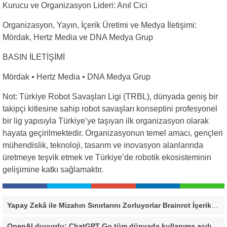
Kurucu ve Organizasyon Lideri: Anıl Cici
Organizasyon, Yayın, İçerik Üretimi ve Medya İletişimi:
Mördak, Hertz Media ve DNA Medya Grup
BASIN İLETİŞİMİ
Mördak • Hertz Media • DNA Medya Grup
Not: Türkiye Robot Savaşları Ligi (TRBL), dünyada geniş bir
takipçi kitlesine sahip robot savaşları konseptini profesyonel
bir lig yapısıyla Türkiye’ye taşıyan ilk organizasyon olarak
hayata geçirilmektedir. Organizasyonun temel amacı, gençleri
mühendislik, teknoloji, tasarım ve inovasyon alanlarında
üretmeye teşvik etmek ve Türkiye’de robotik ekosisteminin
gelişimine katkı sağlamaktır.
Yapay Zekâ ile Mizahın Sınırlarını Zorluyorlar Brainrot İçerikleriyle Sosyal Medyada Dikkat Çekiyorlar!
OpenAI duyurdu: ChatGPT Go tüm dünyada kullanıma açılıyor