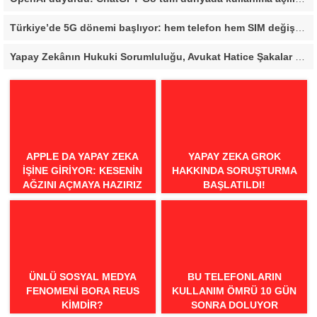
Türkiye’de 5G dönemi başlıyor: hem telefon hem SIM değişmesi gerekecek
Yapay Zekânın Hukuki Sorumluluğu, Avukat Hatice Şakalar ile Röportaj
APPLE DA YAPAY ZEKA
YAPAY ZEKA GROK
IŞINE GIRIYOR: KESENIN
HAKKINDA SORUŞTURMA
AĞZINI AÇMAYA HAZIRIZ
BAŞLATILDI!
ÜNLÜ SOSYAL MEDYA
BU TELEFONLARIN
FENOMENI BORA REUS
KULLANIM ÖMRÜ 10 GÜN
KIMDIR?
SONRA DOLUYOR