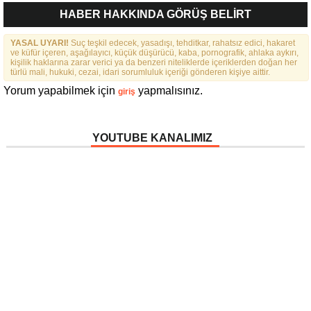
HABER HAKKINDA GÖRÜŞ BELİRT
YASAL UYARI!
Suç teşkil edecek, yasadışı, tehditkar, rahatsız edici, hakaret
ve küfür içeren, aşağılayıcı, küçük düşürücü, kaba, pornografik, ahlaka aykırı,
kişilik haklarına zarar verici ya da benzeri niteliklerde içeriklerden doğan her
türlü mali, hukuki, cezai, idari sorumluluk içeriği gönderen kişiye aittir.
Yorum yapabilmek için
yapmalısınız.
giriş
YOUTUBE KANALIMIZ