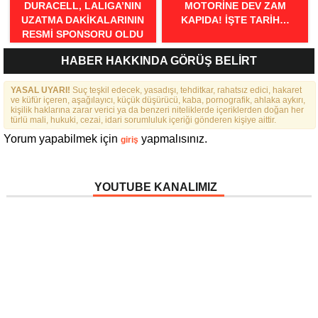
DURACELL, LALIGA’NIN
MOTORINE DEV ZAM
UZATMA DAKIKALARININ
KAPIDA! İŞTE TARIH…
RESMI SPONSORU OLDU
HABER HAKKINDA GÖRÜŞ BELİRT
YASAL UYARI!
Suç teşkil edecek, yasadışı, tehditkar, rahatsız edici, hakaret
ve küfür içeren, aşağılayıcı, küçük düşürücü, kaba, pornografik, ahlaka aykırı,
kişilik haklarına zarar verici ya da benzeri niteliklerde içeriklerden doğan her
türlü mali, hukuki, cezai, idari sorumluluk içeriği gönderen kişiye aittir.
Yorum yapabilmek için
yapmalısınız.
giriş
YOUTUBE KANALIMIZ