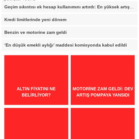
Geçim sıkıntısı ek hesap kullanımını artırdı: En yüksek artış bu 3 ilde
Kredi limitlerinde yeni dönem
Benzin ve motorine zam geldi
‘En düşük emekli aylığı’ maddesi komisyonda kabul edildi
ALTIN FIYATINI NE
MOTORINE ZAM GELDI: DEV
BELIRLIYOR?
ARTIŞ POMPAYA YANSIDI