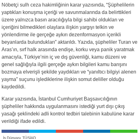
Nöbetçi sulh ceza hakimliğinin karar yazısında, “Şüphelilerin
yaptıkları konuşma içeriği ve savunmalarında da belirttikleri
üzere yalnızca basın aracılığıyla bilgi sahibi oldukları ve
içeriğini bilmedikleri olaylara ilişkin yargıyı telkin ve
yönlendirme ile gerçeğe aykırı dezenformasyon içerikli
beyanlarda bulundukları” aktarıldı. Yazıda, şüpheliler Turan ve
Aras’ın, sırf halk arasında endişe, korku veya panik yaratmak
amacıyla, Türkiye’nin iç ve dış güvenliği, kamu düzeni ve
genel sağlığıyla ilgili gerçeğe aykırı bilgileri kamu barışını
bozmaya elverişli şekilde yaydıkları ve “yanıltıcı bilgiyi alenen
yayma” suçunu işlediklerine ilişkin somut deliller olduğu
kaydedildi.
Karar yazısında, İstanbul Cumhuriyet Başsavcılığının
şüpheliler hakkında uygulanmasını istediği yurt dışı çıkış
yasağı şeklindeki adli kontrol tedbiri talebinin kabulüne karar
verildiği ifade edildi.
İş Dünyası
TÜSİAD