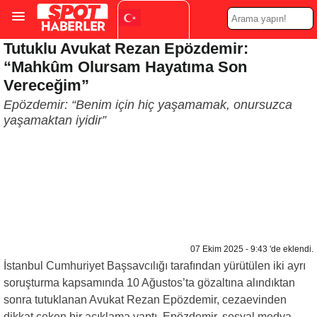
Tutuklu Avukat Rezan Epözdemir:
Turkish
▼
“Mahkûm Olursam Hayatıma Son
Vereceğim”
Epözdemir: “Benim için hiç yaşamamak, onursuzca
yaşamaktan iyidir”
07 Ekim 2025 - 9:43 'de eklendi.
İstanbul Cumhuriyet Başsavcılığı tarafından yürütülen iki ayrı
soruşturma kapsamında 10 Ağustos’ta gözaltına alındıktan
sonra tutuklanan Avukat Rezan Epözdemir, cezaevinden
dikkat çeken bir açıklama yaptı. Epözdemir, sosyal medya