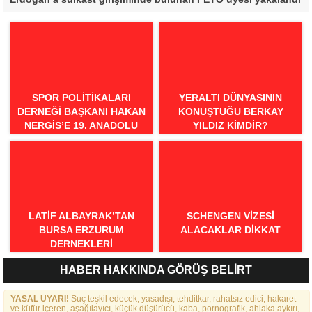
SPOR POLITIKALARI
YERALTI DÜNYASININ
DERNEĞI BAŞKANI HAKAN
KONUŞTUĞU BERKAY
NERGIS’E 19. ANADOLU
YILDIZ KIMDIR?
SPOR ÖDÜLLERI’NDE
“ÖRNEK DAVRANIŞ” ÖDÜLÜ
LATIF ALBAYRAK’TAN
SCHENGEN VİZESİ
BURSA ERZURUM
ALACAKLAR DİKKAT
DERNEKLERI
FEDERASYONU İÇIN 25
HABER HAKKINDA GÖRÜŞ BELİRT
MADDELIK BÜYÜK VIZYON:
“DAHA GÜÇLÜ, DAHA ETKIN,
YASAL UYARI!
DAHA KAPSAYICI BIR
Suç teşkil edecek, yasadışı, tehditkar, rahatsız edici, hakaret
ve küfür içeren, aşağılayıcı, küçük düşürücü, kaba, pornografik, ahlaka aykırı,