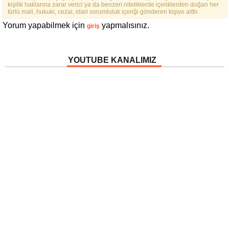
FEDERASYON İÇIN YOLA
kişilik haklarına zarar verici ya da benzeri niteliklerde içeriklerden doğan her
ÇIKTIK”
türlü mali, hukuki, cezai, idari sorumluluk içeriği gönderen kişiye aittir.
Yorum yapabilmek için
yapmalısınız.
giriş
YOUTUBE KANALIMIZ