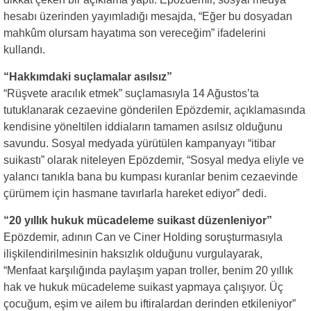
hesabı üzerinden yayımladığı mesajda, “Eğer bu dosyadan
mahkûm olursam hayatıma son vereceğim” ifadelerini
kullandı.
“Hakkımdaki suçlamalar asılsız”
“Rüşvete aracılık etmek” suçlamasıyla 14 Ağustos’ta
tutuklanarak cezaevine gönderilen Epözdemir, açıklamasında
kendisine yöneltilen iddiaların tamamen asılsız olduğunu
savundu. Sosyal medyada yürütülen kampanyayı “itibar
suikastı” olarak niteleyen Epözdemir, “Sosyal medya eliyle ve
yalancı tanıkla bana bu kumpası kuranlar benim cezaevinde
çürümem için hasmane tavırlarla hareket ediyor” dedi.
“20 yıllık hukuk mücadeleme suikast düzenleniyor”
Epözdemir, adının Can ve Ciner Holding soruşturmasıyla
ilişkilendirilmesinin haksızlık olduğunu vurgulayarak,
“Menfaat karşılığında paylaşım yapan troller, benim 20 yıllık
hak ve hukuk mücadeleme suikast yapmaya çalışıyor. Üç
çocuğum, eşim ve ailem bu iftiralardan derinden etkileniyor”