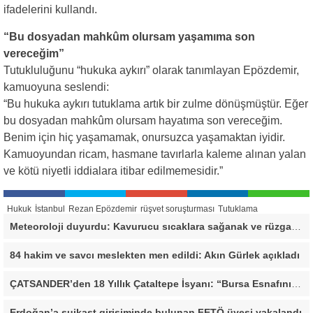
ifadelerini kullandı.
“Bu dosyadan mahkûm olursam yaşamıma son
vereceğim”
Tutukluluğunu “hukuka aykırı” olarak tanımlayan Epözdemir,
kamuoyuna seslendi:
“Bu hukuka aykırı tutuklama artık bir zulme dönüşmüştür. Eğer
bu dosyadan mahkûm olursam hayatıma son vereceğim.
Benim için hiç yaşamamak, onursuzca yaşamaktan iyidir.
Kamuoyundan ricam, hasmane tavırlarla kaleme alınan yalan
ve kötü niyetli iddialara itibar edilmemesidir.”
Hukuk
İstanbul
Rezan Epözdemir
rüşvet soruşturması
Tutuklama
Meteoroloji duyurdu: Kavurucu sıcaklara sağanak ve rüzgar arası
84 hakim ve savcı meslekten men edildi: Akın Gürlek açıkladı
ÇATSANDER’den 18 Yıllık Çataltepe İsyanı: “Bursa Esnafını Kim 18 Yıldır Mağdur Ediyor?”
Erdoğan’a suikast girişiminde bulunan FETÖ üyesi yakalandı