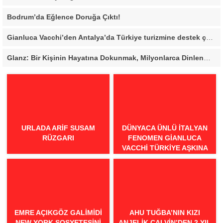
Bodrum’da Eğlence Doruğa Çıktı!
Gianluca Vacchi’den Antalya’da Türkiye turizmine destek çağrısı
Glanz: Bir Kişinin Hayatına Dokunmak, Milyonlarca Dinlenmeden Daha Değerli
URLADA ARIF SUSAM
DÜNYACA ÜNLÜ İTALYAN
RÜZGARI
FENOMEN GIANLUCA
VACCHI TÜRKIYE AŞKINA
GELIYOR!
EMRE AÇIKGÖZ GALIMIDI
AHU TUĞBA’NIN KIZI
NEW YORK SOSYETESINI
ANJELİK CALVİN’DEN 2 YIL