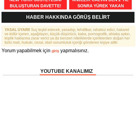
BULUŞTURAN DAVETTE!
SONRA YÜREK YAKAN
İTİRAFLAR
HABER HAKKINDA GÖRÜŞ BELİRT
YASAL UYARI!
Suç teşkil edecek, yasadışı, tehditkar, rahatsız edici, hakaret
ve küfür içeren, aşağılayıcı, küçük düşürücü, kaba, pornografik, ahlaka aykırı,
kişilik haklarına zarar verici ya da benzeri niteliklerde içeriklerden doğan her
türlü mali, hukuki, cezai, idari sorumluluk içeriği gönderen kişiye aittir.
Yorum yapabilmek için
yapmalısınız.
giriş
YOUTUBE KANALIMIZ