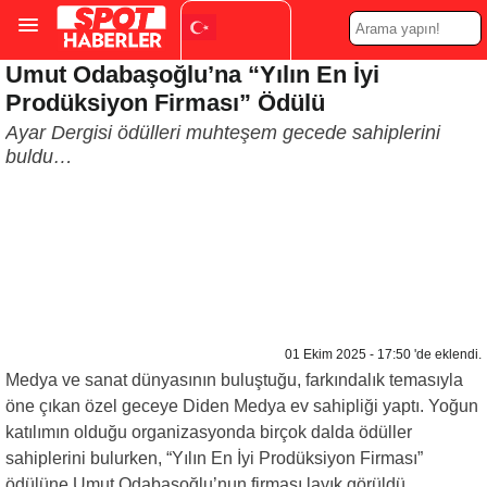
Umut Odabaşoğlu’na “Yılın En İyi
Turkish
▼
Prodüksiyon Firması” Ödülü
Ayar Dergisi ödülleri muhteşem gecede sahiplerini
buldu…
01 Ekim 2025 - 17:50 'de eklendi.
Medya ve sanat dünyasının buluştuğu, farkındalık temasıyla
öne çıkan özel geceye Diden Medya ev sahipliği yaptı. Yoğun
katılımın olduğu organizasyonda birçok dalda ödüller
sahiplerini bulurken, “Yılın En İyi Prodüksiyon Firması”
ödülüne Umut Odabaşoğlu’nun firması layık görüldü.