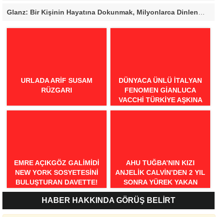
Glanz: Bir Kişinin Hayatına Dokunmak, Milyonlarca Dinlenmeden Daha Değerli
URLADA ARIF SUSAM
DÜNYACA ÜNLÜ İTALYAN
RÜZGARI
FENOMEN GIANLUCA
VACCHI TÜRKIYE AŞKINA
GELIYOR!
EMRE AÇIKGÖZ GALIMIDI
AHU TUĞBA’NIN KIZI
NEW YORK SOSYETESINI
ANJELİK CALVİN’DEN 2 YIL
BULUŞTURAN DAVETTE!
SONRA YÜREK YAKAN
İTİRAFLAR
HABER HAKKINDA GÖRÜŞ BELİRT