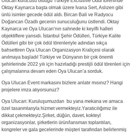
Ulucan kurucusu olduğu Türkiye Exclusive Ödül töreninde
Oktay Kaynarca başta olmak üzere İvana Sert, Aslızen gibi
ünlü isimler gecede ödül aldı. Bircan Bali ve Radyocu
Doğancan Özadlı gecenin sunuculuğunu üstlendi. Oktay
Kaynarca ve Oya Ulucan’nın sahnede ki keyifli halleri
objektiflere yansıdı. İstanbul Şehir Ödülleri, Türkiye Kalite
Ödülleri gibi bir çok ödül törenleriyle adından sıkça
bahsettiren Oya Ulucan Organizasyon Kraliçesi olarak
anılmaya başladı! Türkiye ve Dünyanın bir çok önemli
şehirlerinde 2022 yılı için hazırladığı prestijli ödül törenleri için
çalışmalarına devam eden Oya Ulucan’a sorduk.
Oya Ulucan Event markasını bizlere anlatır mısınız? Hangi
projelere imza atıyorsunuz?
Oya Ulucan: Kuruluşumuzdan bu yana mekana ve amaca
özel tasarımlarıyla hizmet vermekteyiz.Yaratıcılığımız ile
dikkat çekmekteyiz.Şirket, düğün, davet, kokteyl
organizasyonlar, şirketlerin ürün/lansman toplantıları,
kongreler ve gala gecelerinde müşteri tarafından belirlenmiş