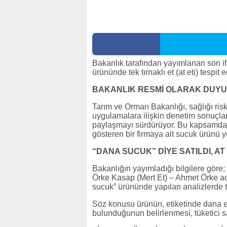
Bakanlık tarafından yayımlanan son ifş
ürününde tek tırnaklı et (at eti) tespit e
BAKANLIK RESMİ OLARAK DUY
Tarım ve Orman Bakanlığı, sağlığı risk
uygulamalara ilişkin denetim sonuçlar
paylaşmayı sürdürüyor. Bu kapsamda aç
gösteren bir firmaya ait sucuk ürünü ye
“DANA SUCUK” DİYE SATILDI, AT E
Bakanlığın yayımladığı bilgilere göre;
Örke Kasap (Mert Et) – Ahmet Örke adı
sucuk” ürününde yapılan analizlerde tek 
Söz konusu ürünün, etiketinde dana et
bulunduğunun belirlenmesi, tüketici sa