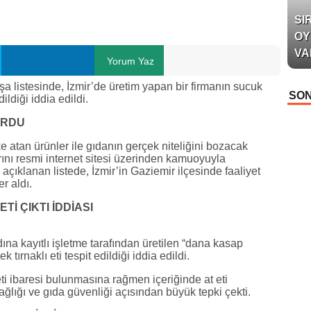
SI
OY
VA
Yorum Yaz
a listesinde, İzmir’de üretim yapan bir firmanın sucuk
SON
dildiği iddia edildi.
URDU
e atan ürünler ile gıdanın gerçek niteliğini bozacak
ını resmi internet sitesi üzerinden kamuoyuyla
ıklanan listede, İzmir’in Gaziemir ilçesinde faaliyet
r aldı.
Tİ ÇIKTI İDDİASI
na kayıtlı işletme tarafından üretilen “dana kasap
tırnaklı eti tespit edildiği iddia edildi.
i ibaresi bulunmasına rağmen içeriğinde at eti
ğlığı ve gıda güvenliği açısından büyük tepki çekti.