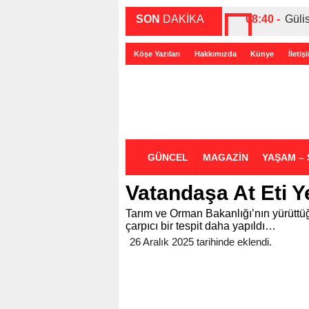
SON
DAKİKA
08:40 -
Güli
00:27 -
ABD-
Köşe Yazıları
Hakkımızda
Künye
İletiş
00:35 -
Bir 
GÜNCEL
MAGAZİN
YAŞAM – 
Vatandaşa At Eti Y
Tarım ve Orman Bakanlığı’nın yürüttü
çarpıcı bir tespit daha yapıldı…
26 Aralık 2025 tarihinde eklendi.