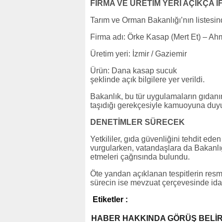
FİRMA VE ÜRETİM YERİ AÇIKÇA İ
Tarım ve Orman Bakanlığı’nın listesin
Firma adı: Örke Kasap (Mert Et) – Ah
Üretim yeri: İzmir / Gaziemir
Ürün: Dana kasap sucuk
şeklinde açık bilgilere yer verildi.
Bakanlık, bu tür uygulamaların gıdanın 
taşıdığı gerekçesiyle kamuoyuna duyur
DENETİMLER SÜRECEK
Yetkililer, gıda güvenliğini tehdit ede
vurgularken, vatandaşlara da Bakanlığı
etmeleri çağrısında bulundu.
Öte yandan açıklanan tespitlerin resm
sürecin ise mevzuat çerçevesinde idar
Etiketler :
HABER HAKKINDA GÖRÜŞ BELİ