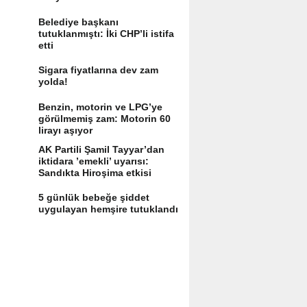
Belediye başkanı
tutuklanmıştı: İki CHP’li istifa
etti
Sigara fiyatlarına dev zam
yolda!
Benzin, motorin ve LPG’ye
görülmemiş zam: Motorin 60
lirayı aşıyor
AK Partili Şamil Tayyar’dan
iktidara ’emekli’ uyarısı:
Sandıkta Hiroşima etkisi
yaratır
5 günlük bebeğe şiddet
uygulayan hemşire tutuklandı