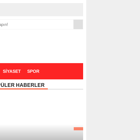
yük zammı
SİYASET
SPOR
PÜLER HABERLER