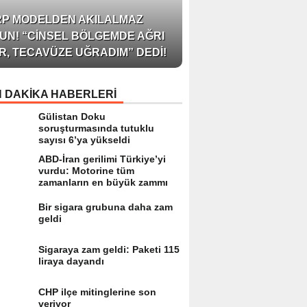
AZERBAYCAN’IN ÜN
RP MODELDEN AKILALMAZ
BLOGGER’I VE INFLU
UN! “CINSEL BÖLGEMDE AĞRI
ARZU JALILI ILE YAP
R, TECAVÜZE UĞRADIM” DEDI!
RÖPORTAJ SIZLERL
 DAKİKA HABERLERİ
Gülistan Doku
soruşturmasında tutuklu
sayısı 6’ya yükseldi
ABD-İran gerilimi Türkiye’yi
vurdu: Motorine tüm
zamanların en büyük zammı
Bir sigara grubuna daha zam
geldi
Sigaraya zam geldi: Paketi 115
liraya dayandı
CHP ilçe mitinglerine son
veriyor