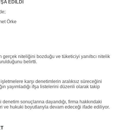
FŞA EDİLDİ
de;
met Örke
gerçek niteliğini bozduğu ve tüketiciyi yanıltıcı nitelik
ulduğunu belirtti.
n işletmelere karşı denetimlerin aralıksız süreceğini
n yayımladığı ifşa listelerini düzenli olarak takip
i denetim sonuçlarına dayandığı, firma hakkındaki
i ve hukuki boyutlarıyla devam edeceği ifade ediliyor.
RT