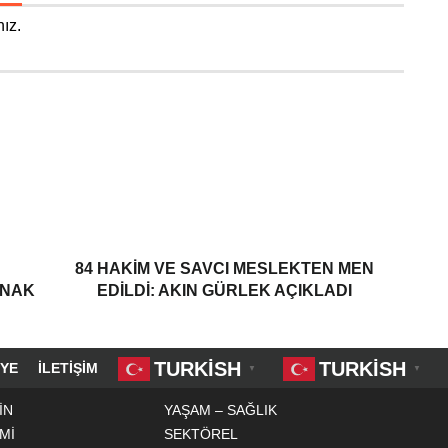
ız.
84 HAKIM VE SAVCI MESLEKTEN MEN
ANAK
EDILDI: AKIN GÜRLEK AÇIKLADI
TURKISH
TURKISH
YE
İLETIŞIM
▼
▼
İN
YAŞAM – SAĞLIK
Mİ
SEKTÖREL