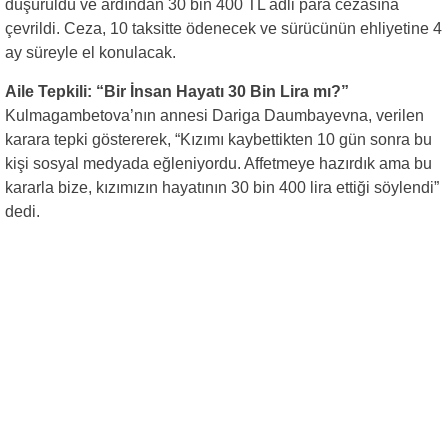
düşürüldü ve ardından 30 bin 400 TL adli para cezasına
çevrildi. Ceza, 10 taksitte ödenecek ve sürücünün ehliyetine 4
ay süreyle el konulacak.
Aile Tepkili: “Bir İnsan Hayatı 30 Bin Lira mı?”
Kulmagambetova’nın annesi Dariga Daumbayevna, verilen
karara tepki göstererek, “Kızımı kaybettikten 10 gün sonra bu
kişi sosyal medyada eğleniyordu. Affetmeye hazırdık ama bu
kararla bize, kızımızın hayatının 30 bin 400 lira ettiği söylendi”
dedi.