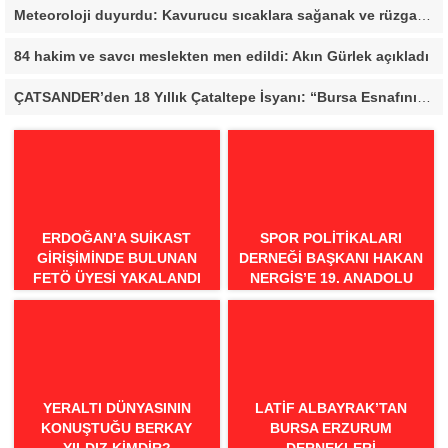
Meteoroloji duyurdu: Kavurucu sıcaklara sağanak ve rüzgar arası
84 hakim ve savcı meslekten men edildi: Akın Gürlek açıkladı
ÇATSANDER’den 18 Yıllık Çataltepe İsyanı: “Bursa Esnafını Kim 18 Yıldır Mağdur Ediyor?”
ERDOĞAN’A SUIKAST
SPOR POLITIKALARI
GIRIŞIMINDE BULUNAN
DERNEĞI BAŞKANI HAKAN
FETÖ ÜYESI YAKALANDI
NERGIS’E 19. ANADOLU
SPOR ÖDÜLLERI’NDE
“ÖRNEK DAVRANIŞ” ÖDÜLÜ
YERALTI DÜNYASININ
LATIF ALBAYRAK’TAN
KONUŞTUĞU BERKAY
BURSA ERZURUM