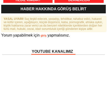
YILDIZ KIMDIR?
DERNEKLERI
FEDERASYONU İÇIN 25
HABER HAKKINDA GÖRÜŞ BELİRT
MADDELIK BÜYÜK VIZYON:
“DAHA GÜÇLÜ, DAHA ETKIN,
YASAL UYARI!
Suç teşkil edecek, yasadışı, tehditkar, rahatsız edici, hakaret
DAHA KAPSAYICI BIR
ve küfür içeren, aşağılayıcı, küçük düşürücü, kaba, pornografik, ahlaka aykırı,
FEDERASYON İÇIN YOLA
kişilik haklarına zarar verici ya da benzeri niteliklerde içeriklerden doğan her
ÇIKTIK”
türlü mali, hukuki, cezai, idari sorumluluk içeriği gönderen kişiye aittir.
Yorum yapabilmek için
yapmalısınız.
giriş
YOUTUBE KANALIMIZ