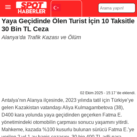
Yaya Geçidinde Ölen Turist İçin 10 Taksitle
Turkish
▼
30 Bin TL Ceza
Alanya’da Trafik Kazası ve Ölüm
02 Ekim 2025 - 15:17 'de eklendi.
Antalya’nın Alanya ilçesinde, 2023 yılında tatil için Türkiye’ye
gelen Kazakistan vatandaşı Aliya Kulmagambetova (38),
D400 kara yolunda yaya geçidinden geçerken Fatma E.
yönetimindeki otomobilin çarpması sonucu yaşamını yitirdi.
Mahkeme, kazada %100 kusurlu bulunan sürücü Fatma E.’ye
verilen 2 yıl 1 ay hapis cezasını, 30 bin 400 TL adli para