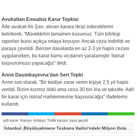
Avukattan Emsalsiz Karar Tepkisi
Aile avukatı Ali Şan, alınan karara itiraz edeceklerini
belirterek, “Müvekkilim tamamen kusursuz. Tüm bilirkişi
raporları bunu açıkça ortaya koyuyor. Ancak ceza indirildi ve
paraya çevrildi. Benzer davalarda en az 2-3 yıl hapis cezası
uygulanırken, bu karar kamu vicdanını yaralamıştır. İstinaf
başvurumuzu yapacağız” dedi.
Anne Daumbayevna’dan Sert Tepki
Anne son olarak, “Bir kediye zarar veren kişiye 2,5 yıl hapis
verildi. Bizim kızımız öldü ama ceza 30 bin lira ve taksitle. Adil
bir karar için istinaf mahkemesine başvuracağız” ifadelerini
kullandı
adli karar
Alanya
Antalya
Trafik kazası
yaya geçidi
İstanbul ,Büyükçekmece Toskana Vadisi’ndeki Milyon Dolarlık Villa İçin Savcılık Harekete Geçti! 138,40 Metrekarelik Kaçak Alan Tespit Edildi