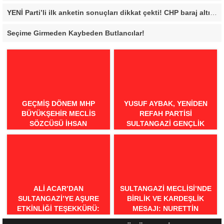
YENİ Parti’li ilk anketin sonuçları dikkat çekti! CHP baraj altı kaldı
Seçime Girmeden Kaybeden Butlancılar!
GEÇMİŞ DÖNEM MHP
YUSUF AYBAK, YENIDEN
BÜYÜKŞEHİR MECLİS
REFAH PARTISI
SÖZCÜSÜ İHSAN
SULTANGAZI GENÇLIK
BİLGİLİ’DEN BURSA İÇİN
KOLLARI BAŞKANI OLDU
“MİNEATÜRKİSTAN”
ÇAĞRISI: “BURSA TÜRK
DÜNYASININ BULUŞMA
NOKTASI OLMALIDIR”
ALI ACAR’DAN
SULTANGAZI MECLISI’NDE
SULTANGAZI’YE AŞURE
BIRLIK VE KARDEŞLIK
ETKINLIĞI TEŞEKKÜRÜ:
MESAJI: NURETTIN
“BIRLIKTE GÜÇLÜYÜZ,
NARIN’DEN RAHMI KOÇ’UN