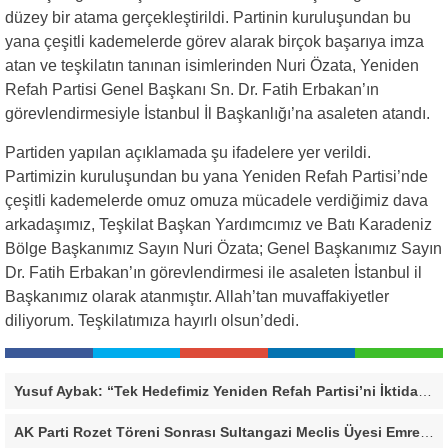
düzey bir atama gerçekleştirildi. Partinin kuruluşundan bu
yana çeşitli kademelerde görev alarak birçok başarıya imza
atan ve teşkilatın tanınan isimlerinden Nuri Özata, Yeniden
Refah Partisi Genel Başkanı Sn. Dr. Fatih Erbakan’ın
görevlendirmesiyle İstanbul İl Başkanlığı’na asaleten atandı.
Partiden yapılan açıklamada şu ifadelere yer verildi.
Partimizin kuruluşundan bu yana Yeniden Refah Partisi’nde
çeşitli kademelerde omuz omuza mücadele verdiğimiz dava
arkadaşımız, Teşkilat Başkan Yardımcımız ve Batı Karadeniz
Bölge Başkanımız Sayın Nuri Özata; Genel Başkanımız Sayın
Dr. Fatih Erbakan’ın görevlendirmesi ile asaleten İstanbul il
Başkanımız olarak atanmıştır. Allah’tan muvaffakiyetler
diliyorum. Teşkilatımıza hayırlı olsun’dedi.
Yusuf Aybak: “Tek Hedefimiz Yeniden Refah Partisi’ni İktidara Taşımak”
AK Parti Rozet Töreni Sonrası Sultangazi Meclis Üyesi Emrecan Durmuş’tan Sert Mesaj: “Biz Gücümüzü Makamlardan Değil, Halktan Alıyoruz”