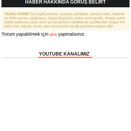
HABER HAKKINDA GÖRÜŞ BELİRT
BIRLIKTE DAHA GÜZELIZ”
SÖZLERINE TEPKI
YASAL UYARI!
Suç teşkil edecek, yasadışı, tehditkar, rahatsız edici, hakaret
ve küfür içeren, aşağılayıcı, küçük düşürücü, kaba, pornografik, ahlaka aykırı,
kişilik haklarına zarar verici ya da benzeri niteliklerde içeriklerden doğan her
türlü mali, hukuki, cezai, idari sorumluluk içeriği gönderen kişiye aittir.
Yorum yapabilmek için
yapmalısınız.
giriş
YOUTUBE KANALIMIZ