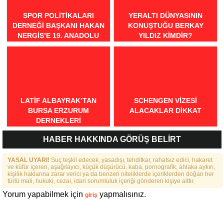
SPOR POLITIKALARI
YERALTI DÜNYASININ
DERNEĞI BAŞKANI HAKAN
KONUŞTUĞU BERKAY
NERGIS’E 19. ANADOLU
YILDIZ KIMDIR?
SPOR ÖDÜLLERI’NDE
“ÖRNEK DAVRANIŞ” ÖDÜLÜ
LATIF ALBAYRAK’TAN
SCHENGEN VİZESİ
BURSA ERZURUM
ALACAKLAR DİKKAT
DERNEKLERI
FEDERASYONU İÇIN 25
HABER HAKKINDA GÖRÜŞ BELİRT
MADDELIK BÜYÜK VIZYON:
“DAHA GÜÇLÜ, DAHA ETKIN,
YASAL UYARI!
DAHA KAPSAYICI BIR
Suç teşkil edecek, yasadışı, tehditkar, rahatsız edici, hakaret
ve küfür içeren, aşağılayıcı, küçük düşürücü, kaba, pornografik, ahlaka aykırı,
FEDERASYON İÇIN YOLA
kişilik haklarına zarar verici ya da benzeri niteliklerde içeriklerden doğan her
ÇIKTIK”
türlü mali, hukuki, cezai, idari sorumluluk içeriği gönderen kişiye aittir.
Yorum yapabilmek için
yapmalısınız.
giriş