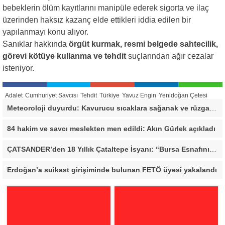
bebeklerin ölüm kayıtlarını manipüle ederek sigorta ve ilaç
üzerinden haksız kazanç elde ettikleri iddia edilen bir
yapılanmayı konu alıyor.
Sanıklar hakkında
örgüt kurmak, resmi belgede sahtecilik,
görevi kötüye kullanma ve tehdit
suçlarından ağır cezalar
isteniyor.
Adalet
Cumhuriyet Savcısı
Tehdit
Türkiye
Yavuz Engin
Yenidoğan Çetesi
Meteoroloji duyurdu: Kavurucu sıcaklara sağanak ve rüzgar arası
84 hakim ve savcı meslekten men edildi: Akın Gürlek açıkladı
ÇATSANDER’den 18 Yıllık Çataltepe İsyanı: “Bursa Esnafını Kim 18 Yıldır Mağdur Ediyor?”
Erdoğan’a suikast girişiminde bulunan FETÖ üyesi yakalandı