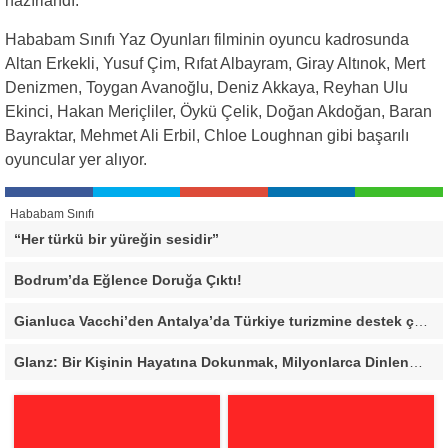
hazırlandı.
Hababam Sınıfı Yaz Oyunları filminin oyuncu kadrosunda
Altan Erkekli, Yusuf Çim, Rıfat Albayram, Giray Altınok, Mert
Denizmen, Toygan Avanoğlu, Deniz Akkaya, Reyhan Ulu
Ekinci, Hakan Meriçliler, Öykü Çelik, Doğan Akdoğan, Baran
Bayraktar, Mehmet Ali Erbil, Chloe Loughnan gibi başarılı
oyuncular yer alıyor.
Hababam Sınıfı
“Her türkü bir yüreğin sesidir”
Bodrum’da Eğlence Doruğa Çıktı!
Gianluca Vacchi’den Antalya’da Türkiye turizmine destek çağrısı
Glanz: Bir Kişinin Hayatına Dokunmak, Milyonlarca Dinlenmeden Daha Değerli