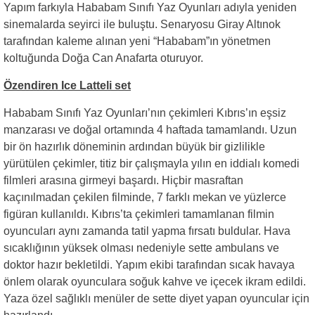
Yapım farkıyla Hababam Sınıfı Yaz Oyunları adıyla yeniden
sinemalarda seyirci ile buluştu. Senaryosu Giray Altınok
tarafından kaleme alınan yeni “Hababam”ın yönetmen
koltuğunda Doğa Can Anafarta oturuyor.
Özendiren Ice Latteli set
Hababam Sınıfı Yaz Oyunları’nın çekimleri Kıbrıs’ın eşsiz
manzarası ve doğal ortamında 4 haftada tamamlandı. Uzun
bir ön hazırlık döneminin ardından büyük bir gizlilikle
yürütülen çekimler, titiz bir çalışmayla yılın en iddialı komedi
filmleri arasına girmeyi başardı. Hiçbir masraftan
kaçınılmadan çekilen filminde, 7 farklı mekan ve yüzlerce
figüran kullanıldı. Kıbrıs’ta çekimleri tamamlanan filmin
oyuncuları aynı zamanda tatil yapma fırsatı buldular. Hava
sıcaklığının yüksek olması nedeniyle sette ambulans ve
doktor hazır bekletildi. Yapım ekibi tarafından sıcak havaya
önlem olarak oyunculara soğuk kahve ve içecek ikram edildi.
Yaza özel sağlıklı menüler de sette diyet yapan oyuncular için