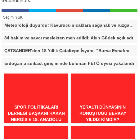
reddedilecek.
Seçim
YSK
Meteoroloji duyurdu: Kavurucu sıcaklara sağanak ve rüzgar arası
84 hakim ve savcı meslekten men edildi: Akın Gürlek açıkladı
ÇATSANDER’den 18 Yıllık Çataltepe İsyanı: “Bursa Esnafını Kim 18 Yıldır Mağdur Ediyor?”
Erdoğan’a suikast girişiminde bulunan FETÖ üyesi yakalandı
SPOR POLITIKALARI
YERALTI DÜNYASININ
DERNEĞI BAŞKANI HAKAN
KONUŞTUĞU BERKAY
NERGIS’E 19. ANADOLU
YILDIZ KIMDIR?
SPOR ÖDÜLLERI’NDE
“ÖRNEK DAVRANIŞ” ÖDÜLÜ