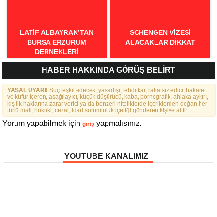
LATIF ALBAYRAK’TAN
SCHENGEN VİZESİ
BURSA ERZURUM
ALACAKLAR DİKKAT
DERNEKLERI
FEDERASYONU İÇIN 25
HABER HAKKINDA GÖRÜŞ BELİRT
MADDELIK BÜYÜK VIZYON:
“DAHA GÜÇLÜ, DAHA ETKIN,
YASAL UYARI!
DAHA KAPSAYICI BIR
Suç teşkil edecek, yasadışı, tehditkar, rahatsız edici, hakaret
ve küfür içeren, aşağılayıcı, küçük düşürücü, kaba, pornografik, ahlaka aykırı,
FEDERASYON İÇIN YOLA
kişilik haklarına zarar verici ya da benzeri niteliklerde içeriklerden doğan her
ÇIKTIK”
türlü mali, hukuki, cezai, idari sorumluluk içeriği gönderen kişiye aittir.
Yorum yapabilmek için
yapmalısınız.
giriş
YOUTUBE KANALIMIZ