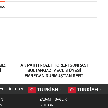
ız.
MIZ
AK PARTI ROZET TÖRENI SONRASI
I
SULTANGAZI MECLIS ÜYESI
EMRECAN DURMUŞ’TAN SERT
MESAJ: “BIZ GÜCÜMÜZÜ
MAKAMLARDAN DEĞIL, HALKTAN
TURKISH
TURKISH
YE
İLETIŞIM
▼
▼
ALIYORUZ”
İN
YAŞAM – SAĞLIK
Mİ
SEKTÖREL