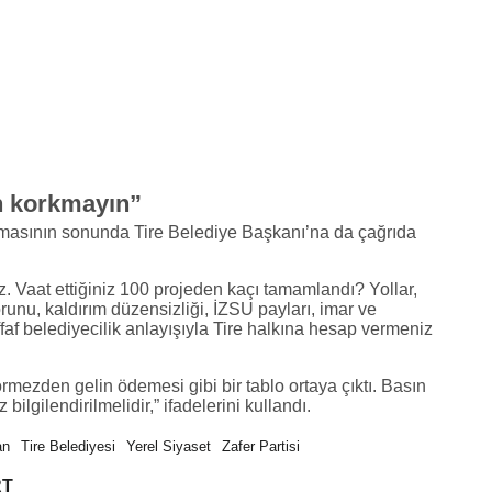
en korkmayın”
lamasının sonunda Tire Belediye Başkanı’na da çağrıda
z. Vaat ettiğiniz 100 projeden kaçı tamamlandı? Yollar,
unu, kaldırım düzensizliği, İZSU payları, imar ve
af belediyecilik anlayışıyla Tire halkına hesap vermeniz
rmezden gelin ödemesi gibi bir tablo ortaya çıktı. Basın
ilgilendirilmelidir,” ifadelerini kullandı.
an
Tire Belediyesi
Yerel Siyaset
Zafer Partisi
RT