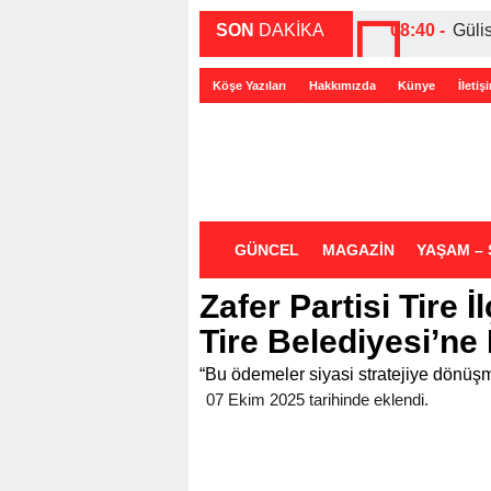
SON
DAKİKA
08:40 -
Güli
00:27 -
ABD-
Köşe Yazıları
Hakkımızda
Künye
İletiş
00:35 -
Bir 
GÜNCEL
MAGAZİN
YAŞAM – 
Zafer Partisi Tire
Tire Belediyesi’ne
“Bu ödemeler siyasi stratejiye dönüş
07 Ekim 2025 tarihinde eklendi.