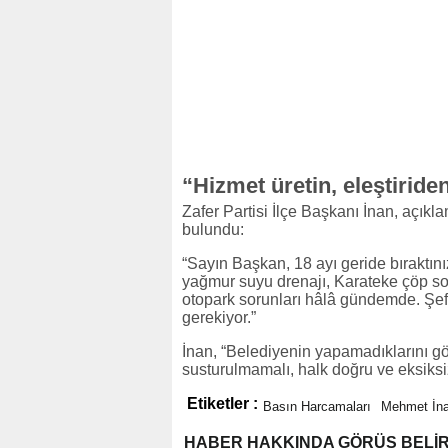
“Hizmet üretin, eleştirid
Zafer Partisi İlçe Başkanı İnan, açık
bulundu:
“Sayın Başkan, 18 ayı geride bıraktını
yağmur suyu drenajı, Karateke çöp sor
otopark sorunları hâlâ gündemde. Şeff
gerekiyor.”
İnan, “Belediyenin yapamadıklarını gö
susturulmamalı, halk doğru ve eksiksiz b
Etiketler :
Basın Harcamaları
Mehmet İn
HABER HAKKINDA GÖRÜŞ BELİ