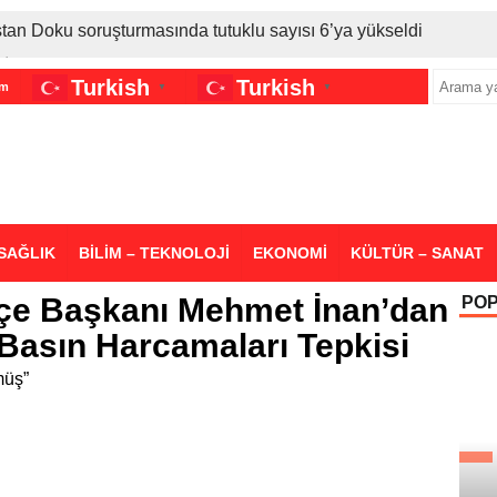
stan Doku soruşturmasında tutuklu sayısı 6’ya yükseldi
İran gerilimi Türkiye’yi vurdu: Motorine tüm zamanların en bü
Turkish
Turkish
im
▼
▼
sigara grubuna daha zam geldi
SAĞLIK
BİLİM – TEKNOLOJİ
EKONOMİ
KÜLTÜR – SANAT
 İlçe Başkanı Mehmet İnan’dan
PO
 Basın Harcamaları Tepkisi
müş”