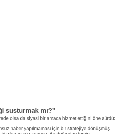
iği susturmak mı?”
ede olsa da siyasi bir amaca hizmet ettiğini öne sürdü:
suz haber yapılmaması için bir stratejiye dönüşmüş
n bir durum söz konusu. Bu doğrudan temin