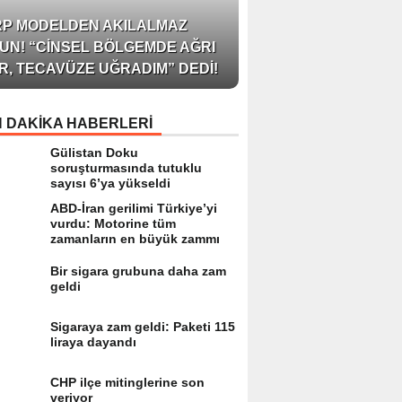
AZERBAYCAN’IN ÜN
RP MODELDEN AKILALMAZ
BLOGGER’I VE INFLU
UN! “CINSEL BÖLGEMDE AĞRI
ARZU JALILI ILE YAP
R, TECAVÜZE UĞRADIM” DEDI!
RÖPORTAJ SIZLERL
 DAKİKA HABERLERİ
Gülistan Doku
soruşturmasında tutuklu
sayısı 6’ya yükseldi
ABD-İran gerilimi Türkiye’yi
vurdu: Motorine tüm
zamanların en büyük zammı
Bir sigara grubuna daha zam
geldi
Sigaraya zam geldi: Paketi 115
liraya dayandı
CHP ilçe mitinglerine son
veriyor