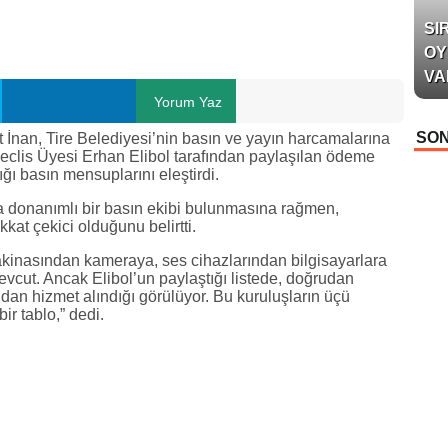
SI
OY
VA
Yorum Yaz
SON
t İnan, Tire Belediyesi’nin basın ve yayın harcamalarına
Meclis Üyesi Erhan Elibol tarafından paylaşılan ödeme
ğı basın mensuplarını eleştirdi.
a donanımlı bir basın ekibi bulunmasına rağmen,
kat çekici olduğunu belirtti.
makinasından kameraya, ses cihazlarından bilgisayarlara
evcut. Ancak Elibol’un paylaştığı listede, doğrudan
an hizmet alındığı görülüyor. Bu kuruluşların üçü
bir tablo,” dedi.