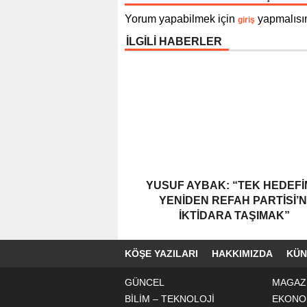
Yorum yapabilmek için
yapmalısın
giriş
İLGİLİ HABERLER
YUSUF AYBAK: “TEK HEDEFI
YENIDEN REFAH PARTISI’N
İKTIDARA TAŞIMAK”
KÖŞE YAZILARI
HAKKIMIZDA
KÜN
GÜNCEL
MAGAZ
BİLİM – TEKNOLOJİ
EKONO