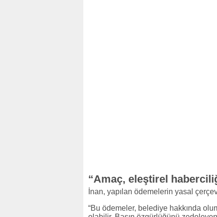
“Amaç, eleştirel habercil
İnan, yapılan ödemelerin yasal çerçev
“Bu ödemeler, belediye hakkında olum
olabilir. Basın özgürlüğünü zedeleye