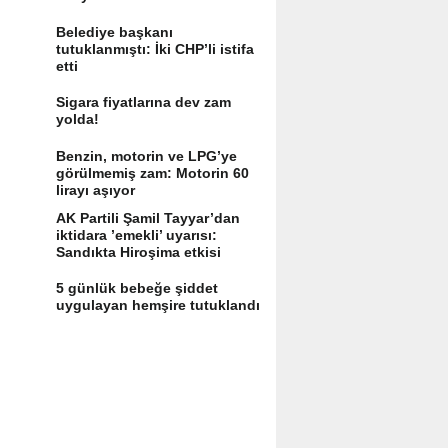
Belediye başkanı
tutuklanmıştı: İki CHP’li istifa
etti
Sigara fiyatlarına dev zam
yolda!
Benzin, motorin ve LPG’ye
görülmemiş zam: Motorin 60
lirayı aşıyor
AK Partili Şamil Tayyar’dan
iktidara ’emekli’ uyarısı:
Sandıkta Hiroşima etkisi
yaratır
5 günlük bebeğe şiddet
uygulayan hemşire tutuklandı