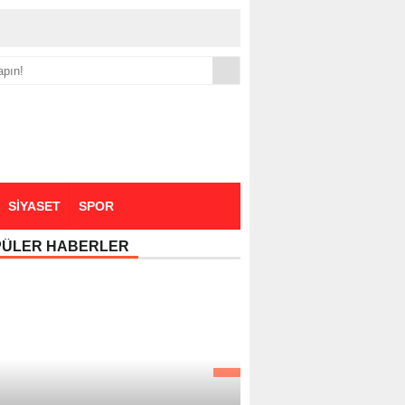
yük zammı
SİYASET
SPOR
PÜLER HABERLER