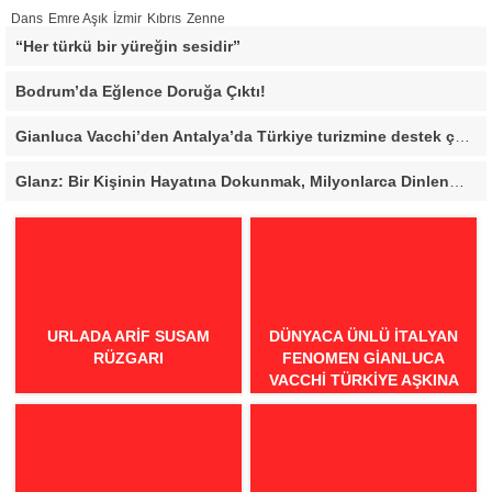
Dans
Emre Aşık
İzmir
Kıbrıs
Zenne
“Her türkü bir yüreğin sesidir”
Bodrum’da Eğlence Doruğa Çıktı!
Gianluca Vacchi’den Antalya’da Türkiye turizmine destek çağrısı
Glanz: Bir Kişinin Hayatına Dokunmak, Milyonlarca Dinlenmeden Daha Değerli
URLADA ARIF SUSAM
DÜNYACA ÜNLÜ İTALYAN
RÜZGARI
FENOMEN GIANLUCA
VACCHI TÜRKIYE AŞKINA
GELIYOR!