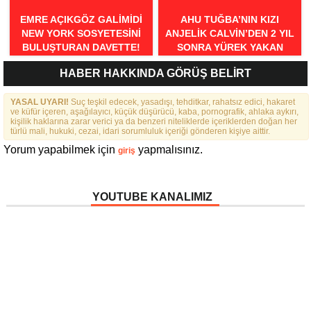
EMRE AÇIKGÖZ GALIMIDI
AHU TUĞBA’NIN KIZI
NEW YORK SOSYETESINI
ANJELİK CALVİN’DEN 2 YIL
BULUŞTURAN DAVETTE!
SONRA YÜREK YAKAN
İTİRAFLAR
HABER HAKKINDA GÖRÜŞ BELİRT
YASAL UYARI!
Suç teşkil edecek, yasadışı, tehditkar, rahatsız edici, hakaret
ve küfür içeren, aşağılayıcı, küçük düşürücü, kaba, pornografik, ahlaka aykırı,
kişilik haklarına zarar verici ya da benzeri niteliklerde içeriklerden doğan her
türlü mali, hukuki, cezai, idari sorumluluk içeriği gönderen kişiye aittir.
Yorum yapabilmek için
yapmalısınız.
giriş
YOUTUBE KANALIMIZ