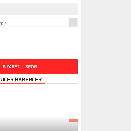
yük zammı
SİYASET
SPOR
PÜLER HABERLER