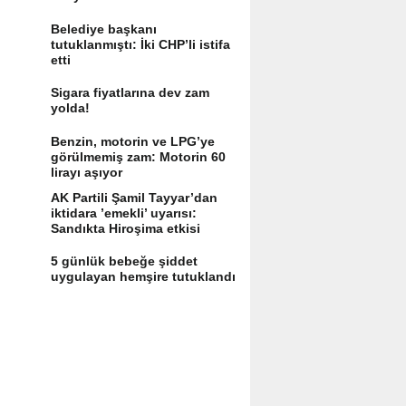
Belediye başkanı
tutuklanmıştı: İki CHP’li istifa
etti
Sigara fiyatlarına dev zam
yolda!
Benzin, motorin ve LPG’ye
görülmemiş zam: Motorin 60
lirayı aşıyor
AK Partili Şamil Tayyar’dan
iktidara ’emekli’ uyarısı:
Sandıkta Hiroşima etkisi
yaratır
5 günlük bebeğe şiddet
uygulayan hemşire tutuklandı