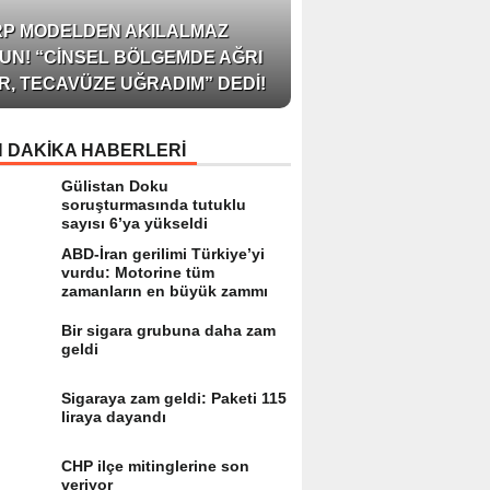
AZERBAYCAN’IN ÜN
RP MODELDEN AKILALMAZ
BLOGGER’I VE INFLU
UN! “CINSEL BÖLGEMDE AĞRI
ARZU JALILI ILE YAP
R, TECAVÜZE UĞRADIM” DEDI!
RÖPORTAJ SIZLERL
 DAKİKA HABERLERİ
Gülistan Doku
soruşturmasında tutuklu
sayısı 6’ya yükseldi
ABD-İran gerilimi Türkiye’yi
vurdu: Motorine tüm
zamanların en büyük zammı
Bir sigara grubuna daha zam
geldi
Sigaraya zam geldi: Paketi 115
liraya dayandı
CHP ilçe mitinglerine son
veriyor