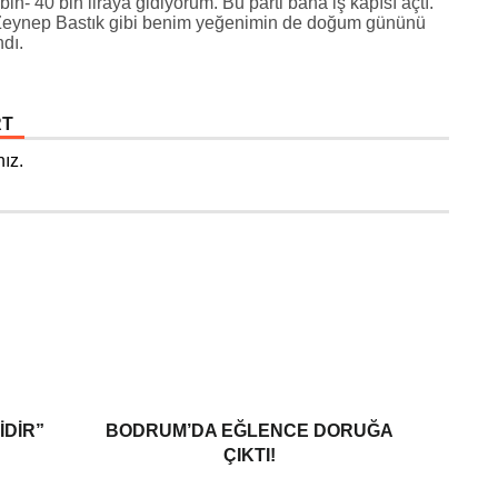
in- 40 bin liraya gidiyorum. Bu parti bana iş kapısı açtı.
 ‘Zeynep Bastık gibi benim yeğenimin de doğum gününü
ndı.
RT
ız.
IDIR”
BODRUM’DA EĞLENCE DORUĞA
ÇIKTI!