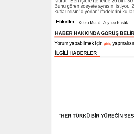
Murat, “Ben işlere genelde 20 bin- 30 b
Bunu gören sosyete aynısını istiyor.
kutlar mısın’ diyorlar.” ifadelerini kulla
Etiketler :
Kobra Murat
Zeynep Bastik
HABER HAKKINDA GÖRÜŞ BELİ
Yorum yapabilmek için
yapmalısın
giriş
İLGİLİ HABERLER
“HER TÜRKÜ BIR YÜREĞIN SES