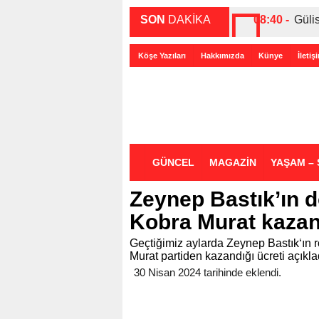
SON
DAKİKA
08:40 -
Güli
00:27 -
ABD-
Köşe Yazıları
Hakkımızda
Künye
İletiş
00:35 -
Bir 
GÜNCEL
MAGAZİN
YAŞAM – 
Zeynep Bastık’ın 
Kobra Murat kazand
Geçtiğimiz aylarda Zeynep Bastık‘ın 
Murat partiden kazandığı ücreti açıkl
30 Nisan 2024 tarihinde eklendi.