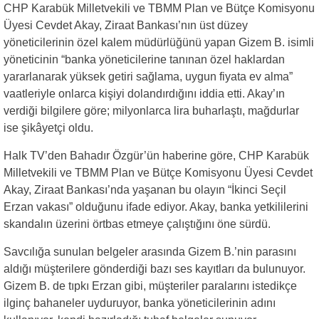
CHP Karabük Milletvekili ve TBMM Plan ve Bütçe Komisyonu
Üyesi Cevdet Akay, Ziraat Bankası’nın üst düzey
yöneticilerinin özel kalem müdürlüğünü yapan Gizem B. isimli
yöneticinin “banka yöneticilerine tanınan özel haklardan
yararlanarak yüksek getiri sağlama, uygun fiyata ev alma”
vaatleriyle onlarca kişiyi dolandırdığını iddia etti. Akay’ın
verdiği bilgilere göre; milyonlarca lira buharlaştı, mağdurlar
ise şikâyetçi oldu.
Halk TV’den Bahadır Özgür’ün haberine göre, CHP Karabük
Milletvekili ve TBMM Plan ve Bütçe Komisyonu Üyesi Cevdet
Akay, Ziraat Bankası’nda yaşanan bu olayın “İkinci Seçil
Erzan vakası” olduğunu ifade ediyor. Akay, banka yetkililerini
skandalın üzerini örtbas etmeye çalıştığını öne sürdü.
Savcılığa sunulan belgeler arasında Gizem B.’nin parasını
aldığı müşterilere gönderdiği bazı ses kayıtları da bulunuyor.
Gizem B. de tıpkı Erzan gibi, müşteriler paralarını istedikçe
ilginç bahaneler uyduruyor, banka yöneticilerinin adını