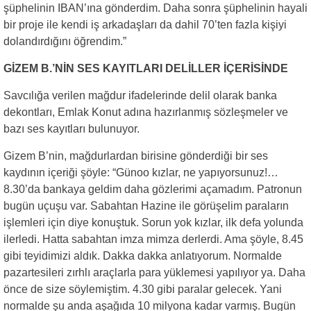
şüphelinin IBAN’ına gönderdim. Daha sonra şüphelinin hayali
bir proje ile kendi iş arkadaşları da dahil 70’ten fazla kişiyi
dolandırdığını öğrendim.”
GİZEM B.’NİN SES KAYITLARI DELİLLER İÇERİSİNDE
Savcılığa verilen mağdur ifadelerinde delil olarak banka
dekontları, Emlak Konut adına hazırlanmış sözleşmeler ve
bazı ses kayıtları bulunuyor.
Gizem B’nin, mağdurlardan birisine gönderdiği bir ses
kaydının içeriği şöyle: “Günoo kızlar, ne yapıyorsunuz!…
8.30’da bankaya geldim daha gözlerimi açamadım. Patronun
bugün uçuşu var. Sabahtan Hazine ile görüşelim paraların
işlemleri için diye konuştuk. Sorun yok kızlar, ilk defa yolunda
ilerledi. Hatta sabahtan imza mimza derlerdi. Ama şöyle, 8.45
gibi teyidimizi aldık. Dakka dakka anlatıyorum. Normalde
pazartesileri zırhlı araçlarla para yüklemesi yapılıyor ya. Daha
önce de size söylemiştim. 4.30 gibi paralar gelecek. Yani
normalde şu anda aşağıda 10 milyona kadar varmış. Bugün