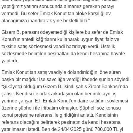
yaptığımız yatırım sonucunda almamız gereken parayı
vermedi. Bu sefer Emlak Konut’tan bloke karşılığı ev
alacağımıza inandırarak yine bekletti bizi.”
Gizem B. parasını ödeyemediği kişilere bu sefer de Emlak
Konut’un antetli kâğıtlarını kullanarak uygun fiyat, faiz ve
taksitle satış sözleşmesi vaadi hazırlayıp verdi. Üstelik
sözleşmede belirtilen peşinatları da kendi hesabına havale
yaptırdı.
Emlak Konut’tan satış vaadiyle dolandırıldığını öne süren
başka bir mağdur ise savcılığa verdiği ifadede şunları söyledi:
“Şikâyetçi olduğum Gizem B. isimli şahıs Ziraat Bankası’nda
çalışır. Kendisi ile ortak arkadaşım olan benimle aynı iş
yerinde çalışan E.I. Emlak Konut’un daire sattığını söylemesi
üzerine şüpheli ile irtibatım olmuştur. Şüpheli söz konusu
konut projesine referans ile girildiğini anlattı. Kendisinin
referans olacağını belirterek peşinatın da kendi hesabına
yatırılmasını istedi. Ben de 24/04/2025 günü 700.000 TL’yi