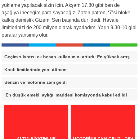
yükleme yapılacak sizin için. Akşam 17.30 gibi ben de
aşağıya ineceğim para sayacağız. Zaten patron, ‘7’si bloke
kalkış demiştik Gizem. Sen başında dur’ dedi. Havale
limitlerinizi de 200 milyon olarak ayarladım. Yarın 9.30-10 gibi
paralar yansımış olur.
Geçim sıkıntısı ek hesap kullanımını artırdı: En yüksek artış bu 3 ilde
Kredi limitlerinde yeni dönem
Benzin ve motorine zam geldi
‘En düşük emekli aylığı’ maddesi komisyonda kabul edildi
ALTIN FIYATINI NE
MOTORINE ZAM GELDI: DEV