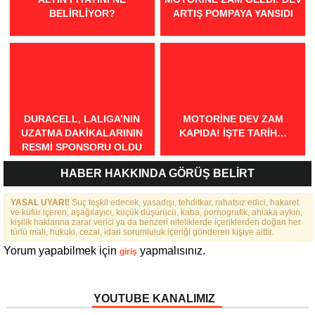
BELIRLIYOR?
ARTIŞ POMPAYA YANSIDI
DURACELL, LALIGA’NIN
MOTORINE DEV ZAM
UZATMA DAKIKALARININ
KAPIDA! İŞTE TARIH…
RESMI SPONSORU OLDU
HABER HAKKINDA GÖRÜŞ BELİRT
YASAL UYARI!
Suç teşkil edecek, yasadışı, tehditkar, rahatsız edici, hakaret
ve küfür içeren, aşağılayıcı, küçük düşürücü, kaba, pornografik, ahlaka aykırı,
kişilik haklarına zarar verici ya da benzeri niteliklerde içeriklerden doğan her
türlü mali, hukuki, cezai, idari sorumluluk içeriği gönderen kişiye aittir.
Yorum yapabilmek için
yapmalısınız.
giriş
YOUTUBE KANALIMIZ