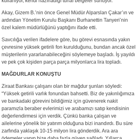
kullanıyor, kendi hazırladığı tuhaf belgeler sunuyor.
Akay, Gizem B.’nin önce Genel Müdür Alparslan Çakar’ın ve
ardından Yönetim Kurulu Başkanı Burhanettin Tanyeri’nin
özel kalem müdürlüğünü yaptığını ifade etti.
Savcılığa verilen ifadelere göre, bu görevi esnasında yakın
çevresine yüksek getirili fon kurulduğunu, bundan ancak özel
müşterilerin yararlanabileceğini söylemeye başladı. İş yayıldı
ve pek çok kişiden parça parça milyonlarca lira topladı.
MAĞDURLAR KONUŞTU
Ziraat Bankası çalışanı olan bir mağdur şunları söyledi:
“Yüksek getirili varlık fonundan bahsetti. Biz de yakınlığımıza
ve bankadaki görevini bildiğimiz için güvenerek nakit
paramızla beraber evlerimizi ve arabamızı satıp kendisinin
değerlendirmesi için verdik. Çünkü banka çalışan ve
ailelerine yönelik bir yatırım olduğuna bizi inandırdı. Bu süre
zarfında yaklaşık 10-15 milyon lira gönderdik. Ara ara
ödemeler yapıp bize daha fazla güven sağladı. Yıllarca