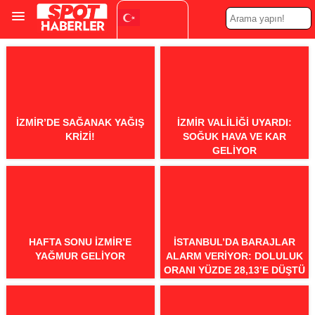
Turkish
▼
İZMIR’DE SAĞANAK YAĞIŞ
İZMIR VALILIĞI UYARDI:
KRIZI!
SOĞUK HAVA VE KAR
GELIYOR
HAFTA SONU İZMIR’E
İSTANBUL’DA BARAJLAR
YAĞMUR GELIYOR
ALARM VERIYOR: DOLULUK
ORANI YÜZDE 28,13’E DÜŞTÜ