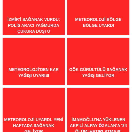
İZMIR’I SAĞANAK VURDU:
METEOROLOJI BÖLGE
POLIS ARACI YAĞMURDA
BÖLGE UYARDI
ÇUKURA DÜŞTÜ
METEOROLOJI’DEN KAR
GÖK GÜRÜLTÜLÜ SAĞANAK
YAĞIŞI UYARISI
YAĞIŞ GELIYOR
METEOROLOJI UYARDI: YENI
İMAMOĞLU’NA YÜKLENEN
HAFTADA SAĞANAK
AKP’LI ALPAY ÖZALAN’A ’34
GELIYOR
ÖLÜM’ HATIRLATMASI: