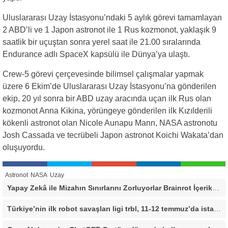
Uluslararası Uzay İstasyonu’ndaki 5 aylık görevi tamamlayan
2 ABD’li ve 1 Japon astronot ile 1 Rus kozmonot, yaklaşık 9
saatlik bir uçuştan sonra yerel saat ile 21.00 sıralarında
Endurance adlı SpaceX kapsülü ile Dünya’ya ulaştı.
Crew-5 görevi çerçevesinde bilimsel çalışmalar yapmak
üzere 6 Ekim’de Uluslararası Uzay İstasyonu’na gönderilen
ekip, 20 yıl sonra bir ABD uzay aracında uçan ilk Rus olan
kozmonot Anna Kikina, yörüngeye gönderilen ilk Kızılderili
kökenli astronot olan Nicole Aunapu Mann, NASA astronotu
Josh Cassada ve tecrübeli Japon astronot Koichi Wakata’dan
oluşuyordu.
Astronot
NASA
Uzay
Yapay Zekâ ile Mizahın Sınırlarını Zorluyorlar Brainrot İçerikleriyle Sosyal Medyada Dikkat Çekiyorlar!
Türkiye’nin ilk robot savaşları ligi trbl, 11-12 temmuz’da istanbul’da düzenleniyor!