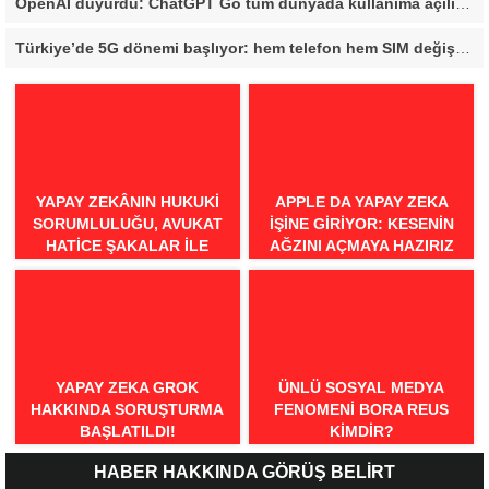
OpenAI duyurdu: ChatGPT Go tüm dünyada kullanıma açılıyor
Türkiye’de 5G dönemi başlıyor: hem telefon hem SIM değişmesi gerekecek
YAPAY ZEKÂNIN HUKUKI
APPLE DA YAPAY ZEKA
SORUMLULUĞU, AVUKAT
IŞINE GIRIYOR: KESENIN
HATICE ŞAKALAR ILE
AĞZINI AÇMAYA HAZIRIZ
RÖPORTAJ
YAPAY ZEKA GROK
ÜNLÜ SOSYAL MEDYA
HAKKINDA SORUŞTURMA
FENOMENI BORA REUS
BAŞLATILDI!
KIMDIR?
HABER HAKKINDA GÖRÜŞ BELİRT